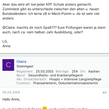
Aber das wird eh' bei jeder KPF Schule anders gemacht.
Zumindest gibt es unterschiede zwischen den alten u. neuen
Bundesländern. Ich lerne zB in Meck-Pomm u. da ist sehr viel
anders.
@Claire: machts dir noch Spaß??? Eure Prüfungen waren ja dann
auch, nach ca. nem halben Jahr Ausbildung, oder?
LG,
Anne
Claire
C
Stammgast
Registriert
25.03.2003
Beiträge
254
Ort
Aachen
Beruf
Gesundheits- und Krankenpflegerin
Akt. Einsatzbereich
Hospiz + intensive Langzeitpflege
Funktion
Praxisanleiterin, Dokumentationsasistentin
05.03.2004
#4
Hallo Anne,
ja, es macht noch Spass
, auch wenn jetzt vor den