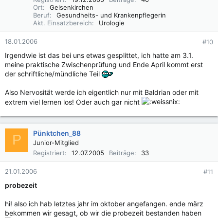
Ort
Gelsenkirchen
Beruf
Gesundheits- und Krankenpflegerin
Akt. Einsatzbereich
Urologie
18.01.2006
#10
Irgendwie ist das bei uns etwas gesplittet, ich hatte am 3.1.
meine praktische Zwischenprüfung und Ende April kommt erst
der schriftliche/mündliche Teil
Also Nervosität werde ich eigentlich nur mit Baldrian oder mit
extrem viel lernen los! Oder auch gar nicht
Pünktchen_88
P
Junior-Mitglied
Registriert
12.07.2005
Beiträge
33
21.01.2006
#11
probezeit
hi! also ich hab letztes jahr im oktober angefangen. ende märz
bekommen wir gesagt, ob wir die probezeit bestanden haben