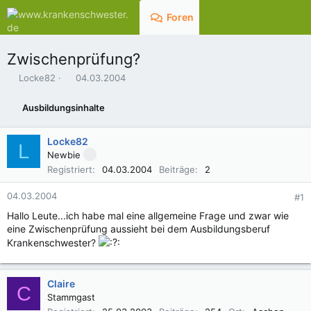
Foren
Aktuelles
Zwischenprüfung?
E
E
Locke82
04.03.2004
r
r
s
s
Ausbildungsinhalte
t
t
e
e
l
l
Locke82
L
l
l
Newbie
e
t
Registriert
04.03.2004
Beiträge
2
r
a
m
04.03.2004
#1
Hallo Leute...ich habe mal eine allgemeine Frage und zwar wie
eine Zwischenprüfung aussieht bei dem Ausbildungsberuf
Krankenschwester?
Claire
C
Stammgast