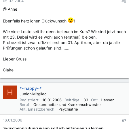
05.03.2004
#6
@ Anne
Ebenfalls herzlichen Glückwunsch
!
Wie viele Leute seit ihr denn bei euch im Kurs? Wir sind jetzt noch
mit 23. Dabei wird es wohl auch (erstmal) bleiben.
Probezeit ist zwar offiziell erst am 01. April rum, aber da ja alle
Prüfungen schon gelaufen sind........
Lieber Gruss,
Claire
*~happy~*
H
Junior-Mitglied
Registriert
16.01.2006
Beiträge
33
Ort
Hessen
Beruf
Gesundheits- und Krankenschwester
Akt. Einsatzbereich
Psychiatrie
16.01.2006
#7
zwischenprüfung wann soll ich anfangen zu lernen