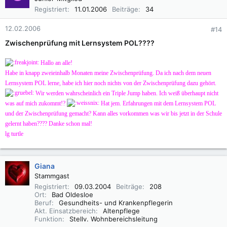
Registriert
11.01.2006
Beiträge
34
12.02.2006
#14
Zwischenprüfung mit Lernsystem POL????
Hallo an alle!
Habe in knapp zweieinhalb Monaten meine Zwischenprüfung. Da ich nach dem neuen
Lernsystem POL lerne, habe ich hier noch nichts von der Zwischenprüfung dazu gehört.
Wir werden wahrscheinlich ein Triple Jump haben. Ich weiß überhaupt nicht
was auf mich zukommt!?
Hat jem. Erfahrungen mit dem Lernsystem POL
und der Zwischenprüfung gemacht? Kann alles vorkommen was wir bis jetzt in der Schule
gelernt haben???? Danke schon mal!
lg turtle
Giana
Stammgast
Registriert
09.03.2004
Beiträge
208
Ort
Bad Oldesloe
Beruf
Gesundheits- und Krankenpflegerin
Akt. Einsatzbereich
Altenpflege
Funktion
Stellv. Wohnbereichsleitung