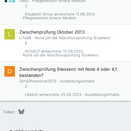
cassi
Pflegebereich Innere Medizin
3
Elisabeth Dinse
11.08.2013
Pflegebereich Innere Medizin
Zwischenprüfung Oktober 2013
L
LiTo88
Rund um die Abschlussprüfung (Examen)
6
NOVA27
15.09.2013
Rund um die Abschlussprüfung (Examen)
Zwischenprüfung (Hessen): mit Note 4 oder 4,1
D
bestanden?
DirtyDfreesince2013
Ausbildungsinhalte
2
Lillebrit
25.02.2013
Ausbildungsinhalte
Bluesky
LinkedIn
Reddit
Pinterest
Tumblr
WhatsApp
E-Mail
Teilen: