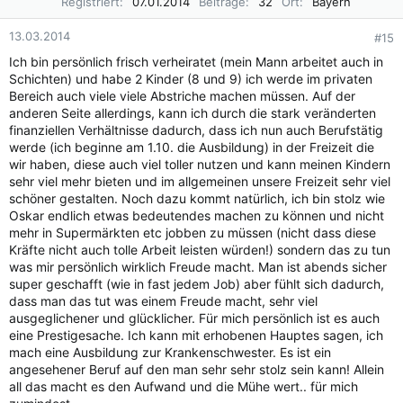
Registriert
07.01.2014
Beiträge
32
Ort
Bayern
13.03.2014
#15
Ich bin persönlich frisch verheiratet (mein Mann arbeitet auch in
Schichten) und habe 2 Kinder (8 und 9) ich werde im privaten
Bereich auch viele viele Abstriche machen müssen. Auf der
anderen Seite allerdings, kann ich durch die stark veränderten
finanziellen Verhältnisse dadurch, dass ich nun auch Berufstätig
werde (ich beginne am 1.10. die Ausbildung) in der Freizeit die
wir haben, diese auch viel toller nutzen und kann meinen Kindern
sehr viel mehr bieten und im allgemeinen unsere Freizeit sehr viel
schöner gestalten. Noch dazu kommt natürlich, ich bin stolz wie
Oskar endlich etwas bedeutendes machen zu können und nicht
mehr in Supermärkten etc jobben zu müssen (nicht dass diese
Kräfte nicht auch tolle Arbeit leisten würden!) sondern das zu tun
was mir persönlich wirklich Freude macht. Man ist abends sicher
super geschafft (wie in fast jedem Job) aber fühlt sich dadurch,
dass man das tut was einem Freude macht, sehr viel
ausgeglichener und glücklicher. Für mich persönlich ist es auch
eine Prestigesache. Ich kann mit erhobenen Hauptes sagen, ich
mach eine Ausbildung zur Krankenschwester. Es ist ein
angesehener Beruf auf den man sehr sehr stolz sein kann! Allein
all das macht es den Aufwand und die Mühe wert.. für mich