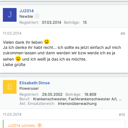
JJ2014
J
Newbie
Registriert
07.03.2014
Beiträge
15
11.03.2014
#9
Vielen dank ihr lieben
Ja ich denke ihr habt recht... ich sollte es jetzt einfach auf mich
zukommen lassen und dann werden wir bzw werde ich es ja
sehen
und ich weiß ja das ich es möchte.
Liebe grüße
Elisabeth Dinse
E
Poweruser
Registriert
29.05.2002
Beiträge
19.809
Beruf
Krankenschwester, Fachkrankenschwester A/I, Praxisbegleiter Basale Stimulation
Akt. Einsatzbereich
Intensivüberwachung
11.03.2014
#10
JJ2014 schrieb: