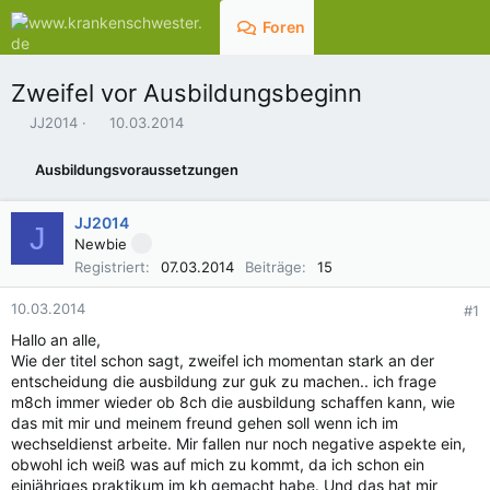
Foren
Aktuelles
Zweifel vor Ausbildungsbeginn
E
E
JJ2014
10.03.2014
r
r
s
s
Ausbildungsvoraussetzungen
t
t
e
e
l
l
JJ2014
J
l
l
Newbie
e
t
Registriert
07.03.2014
Beiträge
15
r
a
m
10.03.2014
#1
Hallo an alle,
Wie der titel schon sagt, zweifel ich momentan stark an der
entscheidung die ausbildung zur guk zu machen.. ich frage
m8ch immer wieder ob 8ch die ausbildung schaffen kann, wie
das mit mir und meinem freund gehen soll wenn ich im
wechseldienst arbeite. Mir fallen nur noch negative aspekte ein,
obwohl ich weiß was auf mich zu kommt, da ich schon ein
einjähriges praktikum im kh gemacht habe. Und das hat mir