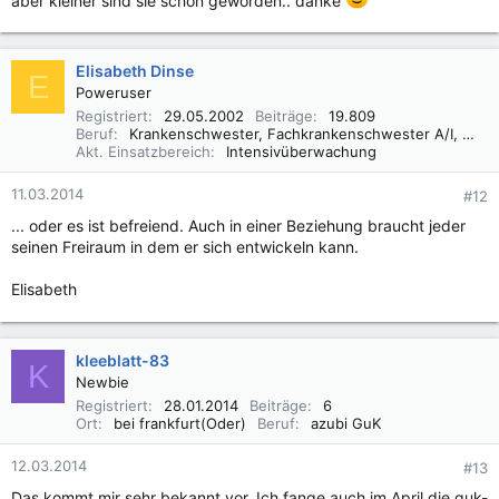
Elisabeth Dinse
E
Poweruser
Registriert
29.05.2002
Beiträge
19.809
Beruf
Krankenschwester, Fachkrankenschwester A/I, Praxisbegleiter Basale Stimulation
Akt. Einsatzbereich
Intensivüberwachung
11.03.2014
#12
... oder es ist befreiend. Auch in einer Beziehung braucht jeder
seinen Freiraum in dem er sich entwickeln kann.
Elisabeth
kleeblatt-83
K
Newbie
Registriert
28.01.2014
Beiträge
6
Ort
bei frankfurt(Oder)
Beruf
azubi GuK
12.03.2014
#13
Das kommt mir sehr bekannt vor. Ich fange auch im April die guk-