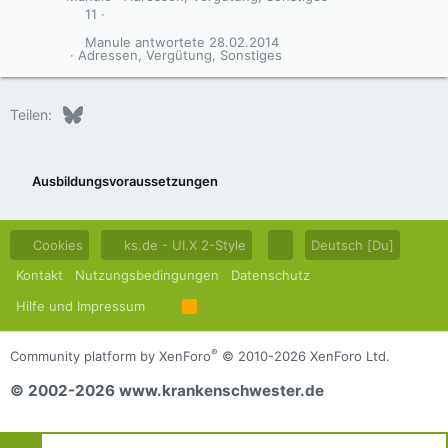
11
Manule
28.02.2014
Adressen, Vergütung, Sonstiges
Bluesky
LinkedIn
Reddit
Pinterest
Tumblr
WhatsApp
E-Mail
Teilen:
Ausbildungsvoraussetzungen
Cookies
ks.de - UI.X 2-Style
Deutsch [Du]
Kontakt
Nutzungsbedingungen
Datenschutz
Hilfe und Impressum
R
S
S
®
Community platform by XenForo
© 2010-2026 XenForo Ltd.
© 2002-2026 www.krankenschwester.de