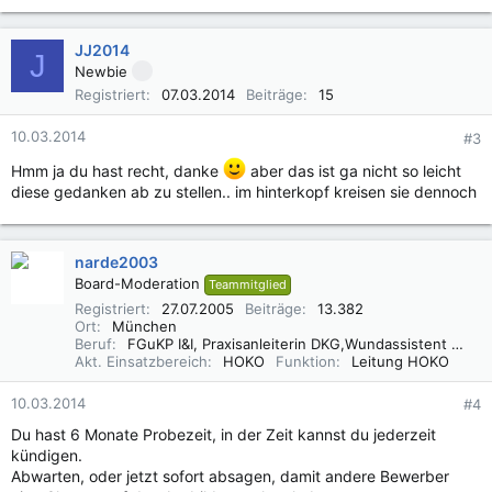
JJ2014
J
Newbie
Registriert
07.03.2014
Beiträge
15
10.03.2014
#3
Hmm ja du hast recht, danke
aber das ist ga nicht so leicht
diese gedanken ab zu stellen.. im hinterkopf kreisen sie dennoch
narde2003
Board-Moderation
Teammitglied
Registriert
27.07.2005
Beiträge
13.382
Ort
München
Beruf
FGuKP I&I, Praxisanleiterin DKG,Wundassistent WaCert DGfW, Rettungsassistentin, Diätassistentin
Akt. Einsatzbereich
HOKO
Funktion
Leitung HOKO
10.03.2014
#4
Du hast 6 Monate Probezeit, in der Zeit kannst du jederzeit
kündigen.
Abwarten, oder jetzt sofort absagen, damit andere Bewerber