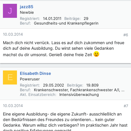
jazz85
J
Newbie
Registriert
14.01.2011
Beiträge
29
Beruf
Gesundheits-und Krankenpflegerin
10.03.2014
#6
Mach dich nicht verrück. Lass es auf dich zukommen und freue
dich auf deine Ausbildung. Du wirst sehen viele Gedanken
machst du dir umsonst. Genieß deine freie Zeit
Elisabeth Dinse
E
Poweruser
Registriert
29.05.2002
Beiträge
19.809
Beruf
Krankenschwester, Fachkrankenschwester A/I, Praxisbegleiter Basale Stimulation
Akt. Einsatzbereich
Intensivüberwachung
10.03.2014
#7
Eine eigene Ausbildung- die eigene Zukunft- ausschließlich an
den Bedürfnissen des Freundes zu orientieren... kein guter
Gedanke. Warum willsz dich verbiegen? Im praktischen Jahr hast
doch positive Erfahrungen gemacht.