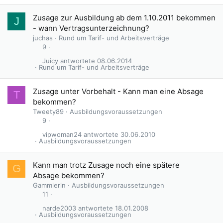
Zusage zur Ausbildung ab dem 1.10.2011 bekommen
J
- wann Vertragsunterzeichnung?
juchas
Rund um Tarif- und Arbeitsverträge
9
Juicy
08.06.2014
Rund um Tarif- und Arbeitsverträge
Zusage unter Vorbehalt - Kann man eine Absage
T
bekommen?
Tweety89
Ausbildungsvoraussetzungen
9
vipwoman24
30.06.2010
Ausbildungsvoraussetzungen
G
Kann man trotz Zusage noch eine spätere
G
e
Absage bekommen?
s
Gammlerin
Ausbildungsvoraussetzungen
p
11
e
narde2003
18.01.2008
r
Ausbildungsvoraussetzungen
r