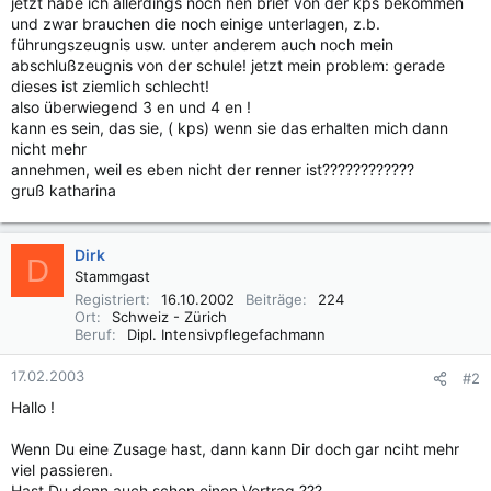
jetzt habe ich allerdings noch nen brief von der kps bekommen
und zwar brauchen die noch einige unterlagen, z.b.
führungszeugnis usw. unter anderem auch noch mein
abschlußzeugnis von der schule! jetzt mein problem: gerade
dieses ist ziemlich schlecht!
also überwiegend 3 en und 4 en !
kann es sein, das sie, ( kps) wenn sie das erhalten mich dann
nicht mehr
annehmen, weil es eben nicht der renner ist????????????
gruß katharina
Dirk
D
Stammgast
Registriert
16.10.2002
Beiträge
224
Ort
Schweiz - Zürich
Beruf
Dipl. Intensivpflegefachmann
17.02.2003
#2
Hallo !
Wenn Du eine Zusage hast, dann kann Dir doch gar nciht mehr
viel passieren.
Hast Du denn auch schon einen Vertrag ???