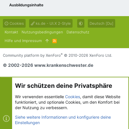
Ausbildungsinhalte
Cookies
ks.de - UI.X 2-Style
Deutsch [Du]
Kontakt
Nutzungsbedingungen
Datenschutz
Hilfe und Impressum
R
S
S
®
Community platform by XenForo
© 2010-2026 XenForo Ltd.
© 2002-2026 www.krankenschwester.de
Wir schützen deine Privatsphäre
Wir verwenden essentielle
Cookies
, damit diese Website
funktioniert, und optionale Cookies, um den Komfort bei
der Nutzung zu verbessern.
Siehe weitere Informationen und konfiguriere deine
Einstellungen