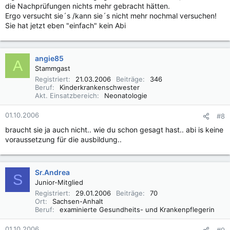
die Nachprüfungen nichts mehr gebracht hätten.
Ergo versucht sie´s /kann sie´s nicht mehr nochmal versuchen!
Sie hat jetzt eben "einfach" kein Abi
angie85
A
Stammgast
Registriert
21.03.2006
Beiträge
346
Beruf
Kinderkrankenschwester
Akt. Einsatzbereich
Neonatologie
01.10.2006
#8
braucht sie ja auch nicht.. wie du schon gesagt hast.. abi is keine
voraussetzung für die ausbildung..
Sr.Andrea
S
Junior-Mitglied
Registriert
29.01.2006
Beiträge
70
Ort
Sachsen-Anhalt
Beruf
examinierte Gesundheits- und Krankenpflegerin
01.10.2006
#9