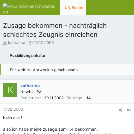
Foren
Aktuelles
Zusage bekommen - nachträglich
schlechtes Zeugnis einreichen
E
E
katharina
17.02.2003
r
r
s
s
Ausbildungsinhalte
t
t
e
e
l
l
Für weitere Antworten geschlossen.
l
l
e
t
r
a
katharina
K
m
Newbie
Registriert
20.11.2002
Beiträge
14
17.02.2003
#1
hallo alle !
also ich habe meine zusage zum 1.4 bekommen.