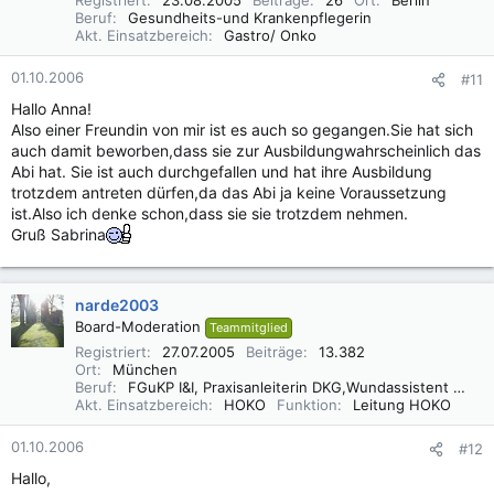
Registriert
23.08.2005
Beiträge
26
Ort
Berlin
Beruf
Gesundheits-und Krankenpflegerin
Akt. Einsatzbereich
Gastro/ Onko
01.10.2006
#11
Hallo Anna!
Also einer Freundin von mir ist es auch so gegangen.Sie hat sich
auch damit beworben,dass sie zur Ausbildungwahrscheinlich das
Abi hat. Sie ist auch durchgefallen und hat ihre Ausbildung
trotzdem antreten dürfen,da das Abi ja keine Voraussetzung
ist.Also ich denke schon,dass sie sie trotzdem nehmen.
Gruß Sabrina
narde2003
Board-Moderation
Teammitglied
Registriert
27.07.2005
Beiträge
13.382
Ort
München
Beruf
FGuKP I&I, Praxisanleiterin DKG,Wundassistent WaCert DGfW, Rettungsassistentin, Diätassistentin
Akt. Einsatzbereich
HOKO
Funktion
Leitung HOKO
01.10.2006
#12
Hallo,