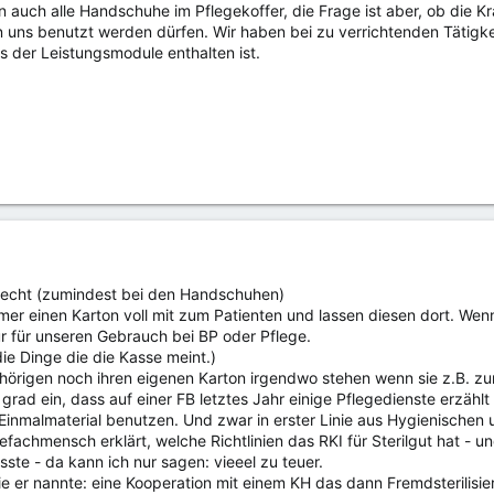
n auch alle Handschuhe im Pflegekoffer, die Frage ist aber, ob die 
on uns benutzt werden dürfen. Wir haben bei zu verrichtenden Täti
s der Leistungsmodule enthalten ist.
 recht (zumindest bei den Handschuhen)
er einen Karton voll mit zum Patienten und lassen diesen dort. Wenn e
 für unseren Gebrauch bei BP oder Pflege.
die Dinge die die Kasse meint.)
hörigen noch ihren eigenen Karton irgendwo stehen wenn sie z.B. z
r grad ein, dass auf einer FB letztes Jahr einige Pflegedienste erzäh
Einmalmaterial benutzen. Und zwar in erster Linie aus Hygienischen 
efachmensch erklärt, welche Richtlinien das RKI für Sterilgut hat - u
sste - da kann ich nur sagen: vieeel zu teuer.
ie er nannte: eine Kooperation mit einem KH das dann Fremdsterilisier