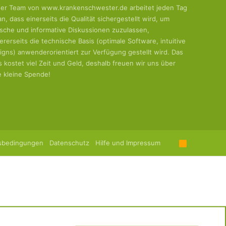
er Team von www.krankenschwester.de arbeitet jeden Tag
an, dass einerseits die Qualität sichergestellt wird, um
tische und informative Diskussionen zuzulassen,
ererseits die technische Basis (optimale Software, intuitive
igns) anwenderorientiert zur Verfügung gestellt wird. Das
es kostet viel Zeit und Geld, deshalb freuen wir uns über
e kleine Spende!
sbedingungen
Datenschutz
Hilfe und Impressum
R
S
S