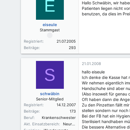
E
Hallo Schwäbin, wir habe
Patienten liegen nicht v
benutzen, da dies im Prei
eiseule
Stammgast
Registriert
21.07.2005
Beiträge
293
21.01.2008
S
hallo eiseule
Ich denke die Kasse hat
Wir nehmen eigentlich imm
Handschuhe sind aber nur
schwäbin
(Also insoweit für genau 
Senior-Mitglied
Oft haben dann die Ange
Registriert
14.12.2007
Zu den Pinzetten fällt mi
stellen sondern nur noch 
Beiträge
173
Bei der FB hat ein Hygien
Beruf
Krankenschwester
Sterilisiert handhaben mü
Akt. Einsatzbereich
Neurologie
Die bessere Alternative d