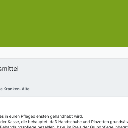
mittel
Ambulante Pflege / Private Kranken-Altenpflege zu Hause
es in euren Pflegediensten gehandhabt wird.
 der Kasse, die behauptet, daß Handschuhe und Pinzetten grundsätzl
r Behandlungspflege bezahlen, bzw. im Preis der Grundpflege inbegri