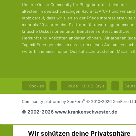
Unsere Online Community für Pflegeberufe ist eine der
ältesten im deutschsprachigen Raum (D/A/CH) und wir sind
stolz darauf, dass wir allen an der Pflege Interessierten seit
mehr als 20 Jahren eine Plattform für unvoreingenommene,
kritische Diskussionen unter Benutzern unterschiedlicher
Herkunft und Ansichten anbieten können. Wir arbeiten jed
Tag mit Euch gemeinsam daran, um diesen Austausch auch
weiterhin in einer hohen Qualität sicherzustellen. Mach mit!
Cookies
ks.de - UI.X 2-Style
Deuts
®
Community platform by XenForo
© 2010-2026 XenForo Ltd
© 2002-2026 www.krankenschwester.de
Wir schützen deine Privatsphäre