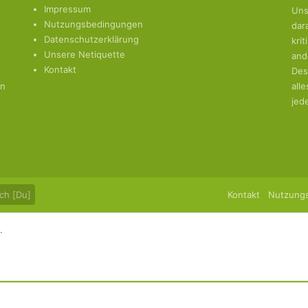
Impressum
Uns
Nutzungsbedingungen
dar
Datenschutzerklärung
kri
Unsere Netiquette
and
Kontakt
Des
en
all
jed
ch [Du]
Kontakt
Nutzung
.