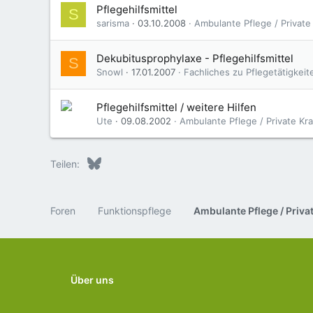
Pflegehilfsmittel
S
sarisma
03.10.2008
Ambulante Pflege / Privat
Dekubitusprophylaxe - Pflegehilfsmittel
S
Snowl
17.01.2007
Fachliches zu Pflegetätigkeit
Pflegehilfsmittel / weitere Hilfen
Ute
09.08.2002
Ambulante Pflege / Private K
Bluesky
LinkedIn
Reddit
Pinterest
Tumblr
WhatsApp
E-Mail
Teilen:
Foren
Funktionspflege
Über uns