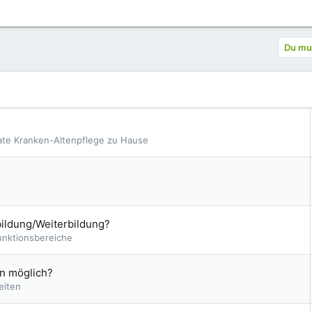
Du mus
vate Kranken-Altenpflege zu Hause
ildung/Weiterbildung?
unktionsbereiche
en möglich?
eiten