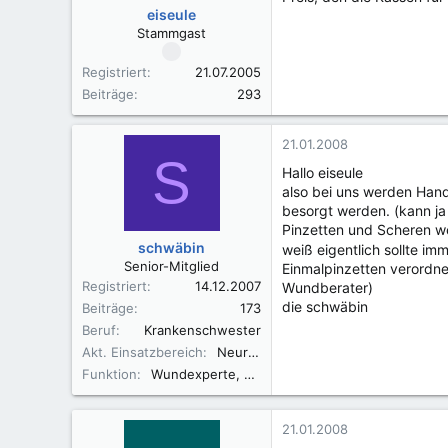
eiseule
Stammgast
Registriert
21.07.2005
Beiträge
293
21.01.2008
S
Hallo eiseule
also bei uns werden Hand
besorgt werden. (kann j
Pinzetten und Scheren wer
schwäbin
weiß eigentlich sollte i
Senior-Mitglied
Einmalpinzetten verordn
Registriert
14.12.2007
Wundberater)
die schwäbin
Beiträge
173
Beruf
Krankenschwester
Akt. Einsatzbereich
Neurologie
Funktion
Wundexperte, Palliativ care, algesiolog. Fachassistenz.
21.01.2008