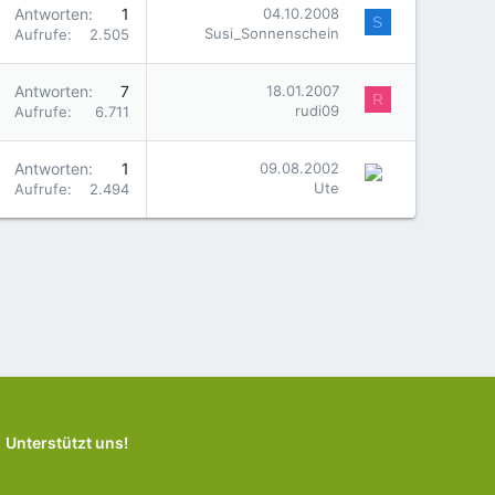
Antworten
1
04.10.2008
S
Susi_Sonnenschein
Aufrufe
2.505
Antworten
7
18.01.2007
R
rudi09
Aufrufe
6.711
Antworten
1
09.08.2002
Ute
Aufrufe
2.494
Unterstützt uns!