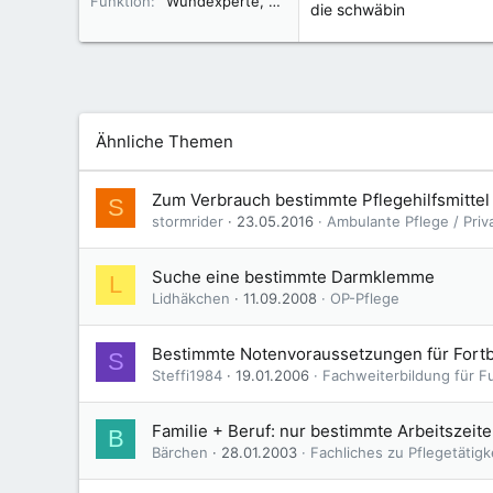
Funktion
Wundexperte, Palliativ care, algesiolog. Fachassistenz.
die schwäbin
Ähnliche Themen
Zum Verbrauch bestimmte Pflegehilfsmittel
S
stormrider
23.05.2016
Ambulante Pflege / Pri
Suche eine bestimmte Darmklemme
L
Lidhäkchen
11.09.2008
OP-Pflege
Bestimmte Notenvoraussetzungen für Fortb
S
Steffi1984
19.01.2006
Fachweiterbildung für F
Familie + Beruf: nur bestimmte Arbeitszeit
B
Bärchen
28.01.2003
Fachliches zu Pflegetätigk