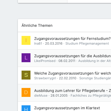
Ähnliche Themen
Zugangsvoraussetzungen für Fernstudium?
I
Ina81
20.03.2016
Studium Pflegemanagement
Zugangsvoraussetzungen für die Ausbildung
L
LikeIPromised
08.02.2011
Ausbildung in der Al
Welche Zugangsvoraussetzungen für welc
S
Strawberrygirl
22.02.2010
Sonstige Studiengän
Ausbildung zum Lehrer für Pflegeberufe -
D
dieMuse
28.01.2005
Fachliches zu Pflegetätig
Zugangsvoraussetzungen im Klartext
H