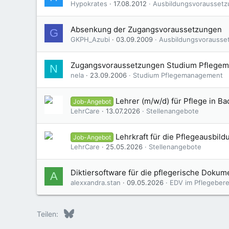
Hypokrates
17.08.2012
Ausbildungsvorausset
Absenkung der Zugangsvoraussetzungen
G
GKPH_Azubi
03.09.2009
Ausbildungsvorausse
Zugangsvoraussetzungen Studium Pflege
N
nela
23.09.2006
Studium Pflegemanagement
Lehrer (m/w/d) für Pflege in 
Job-Angebot
LehrCare
13.07.2026
Stellenangebote
Lehrkraft für die Pflegeausbil
Job-Angebot
LehrCare
25.05.2026
Stellenangebote
Diktiersoftware für die pflegerische Dokume
A
alexxandra.stan
09.05.2026
EDV im Pflegeberei
Bluesky
LinkedIn
Reddit
Pinterest
Tumblr
WhatsApp
E-Mail
Teilen: