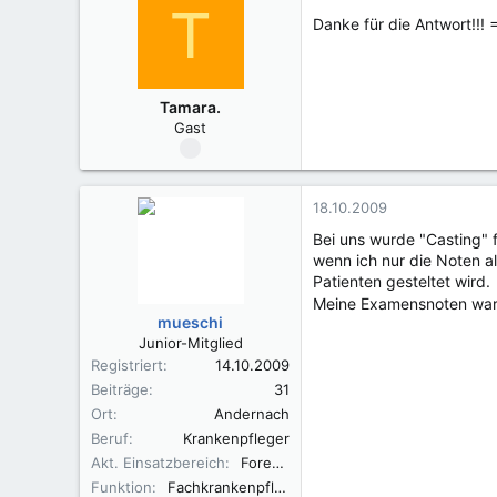
T
Danke für die Antwort!!! 
Tamara.
Gast
18.10.2009
Bei uns wurde "Casting" 
wenn ich nur die Noten al
Patienten gesteltet wird.
Meine Examensnoten ware
mueschi
Junior-Mitglied
Registriert
14.10.2009
Beiträge
31
Ort
Andernach
Beruf
Krankenpfleger
Akt. Einsatzbereich
Forensik
Funktion
Fachkrankenpfleger für Psychiatrie mit Schwerpunkt Forensik, Gruppenleiter, Entspannungstrainer