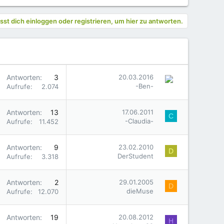
st dich einloggen oder registrieren, um hier zu antworten.
Antworten
3
20.03.2016
-Ben-
Aufrufe
2.074
Antworten
13
17.06.2011
C
-Claudia-
Aufrufe
11.452
Antworten
9
23.02.2010
D
DerStudent
Aufrufe
3.318
Antworten
2
29.01.2005
D
dieMuse
Aufrufe
12.070
Antworten
19
20.08.2012
H