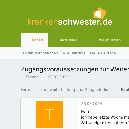
Foren
Aktuelles
Ressourcen
Foren durchsuchen
Alle Beiträge
Neue Beiträge
Zugangsvoraussetzungen für Weiter
E
E
Tamara.
23.09.2009
r
r
s
s
Foren
Fachweiterbildung und Pflegestudium
Fac
t
t
e
e
l
l
23.09.2009
T
l
l
Hallo!
e
t
ich habe letzte Woche me
r
a
Schwierigkeiten haben kö
m