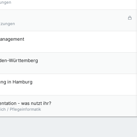
zungen
G
e
tzungen
s
p
management
e
r
r
t
Baden-Württemberg
dung in Hamburg
ntation - was nutzt ihr?
ch / Pflegeinformatik