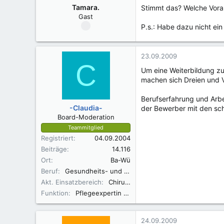
Tamara.
Stimmt das? Welche Vora
Gast
P.s.: Habe dazu nicht ei
23.09.2009
C
Um eine Weiterbildung z
machen sich Dreien und V
Berufserfahrung und Arbe
-Claudia-
der Bewerber mit den sc
Board-Moderation
Teammitglied
Registriert
04.09.2004
Beiträge
14.116
Ort
Ba-Wü
Beruf
Gesundheits- und Krankenpflegerin
Akt. Einsatzbereich
Chirurgie
Funktion
Pflegeexpertin ANP
24.09.2009