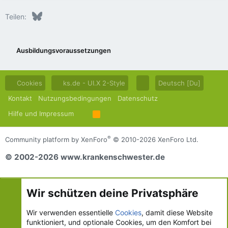
Bluesky
LinkedIn
Reddit
Pinterest
Tumblr
WhatsApp
E-Mail
Teilen:
Ausbildungsvoraussetzungen
Cookies
ks.de - UI.X 2-Style
Deutsch [Du]
Kontakt
Nutzungsbedingungen
Datenschutz
Hilfe und Impressum
R
S
S
®
Community platform by XenForo
© 2010-2026 XenForo Ltd.
© 2002-2026 www.krankenschwester.de
Wir schützen deine Privatsphäre
Wir verwenden essentielle
Cookies
, damit diese Website
funktioniert, und optionale Cookies, um den Komfort bei