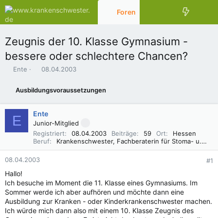
Foren
Aktuelles
Zeugnis der 10. Klasse Gymnasium -
bessere oder schlechtere Chancen?
E
E
Ente
08.04.2003
r
r
s
s
Ausbildungsvoraussetzungen
t
t
e
e
l
l
Ente
E
l
l
Junior-Mitglied
e
t
Registriert
08.04.2003
Beiträge
59
Ort
Hessen
r
a
Beruf
Krankenschwester, Fachberaterin für Stoma- u. Inkontinenzversorgung, Wundmanagement
m
08.04.2003
#1
Hallo!
Ich besuche im Moment die 11. Klasse eines Gymnasiums. Im
Sommer werde ich aber aufhören und möchte dann eine
Ausbildung zur Kranken - oder Kinderkrankenschwester machen.
Ich würde mich dann also mit einem 10. Klasse Zeugnis des