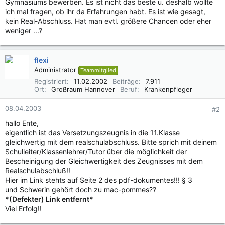
Gymnasiums bewerben. Es ist nicht das beste u. deshalb wollte
ich mal fragen, ob ihr da Erfahrungen habt. Es ist wie gesagt,
kein Real-Abschluss. Hat man evtl. größere Chancen oder eher
weniger ...?
flexi
Administrator
Teammitglied
Registriert
11.02.2002
Beiträge
7.911
Ort
Großraum Hannover
Beruf
Krankenpfleger
08.04.2003
#2
hallo Ente,
eigentlich ist das Versetzungszeugnis in die 11.Klasse
gleichwertig mit dem realschulabschluss. Bitte sprich mit deinem
Schulleiter/Klassenlehrer/Tutor über die möglichkeit der
Bescheinigung der Gleichwertigkeit des Zeugnisses mit dem
Realschulabschluß!!
Hier im Link stehts auf Seite 2 des pdf-dokumentes!!! § 3
und Schwerin gehört doch zu mac-pommes??
*(Defekter) Link entfernt*
Viel Erfolg!!