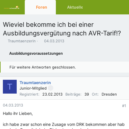
Foren
Aktuelles
Ressourcen
Wieviel bekomme ich bei einer
Ausbildungsvergütung nach AVR-Tarif!?
E
E
Traumtaenzerin
04.03.2013
r
r
s
s
Ausbildungsvoraussetzungen
t
t
e
e
l
l
Für weitere Antworten geschlossen.
l
l
e
t
r
a
Traumtaenzerin
T
m
Junior-Mitglied
Registriert
23.02.2013
Beiträge
39
Ort
Dresden
04.03.2013
#1
Hallo ihr Lieben,
ich habe zwar schon eine Zusage vom DRK bekommen aber hab