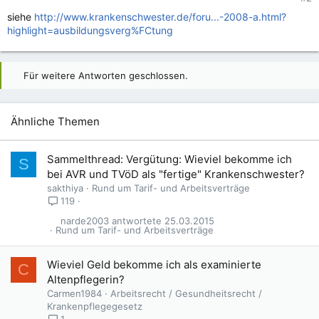
siehe
http://www.krankenschwester.de/foru...-2008-a.html?
highlight=ausbildungsverg%FCtung
Für weitere Antworten geschlossen.
Ähnliche Themen
A
Sammelthread: Vergütung: Wieviel bekomme ich
S
n
bei AVR und TVöD als "fertige" Krankenschwester?
g
sakthiya
Rund um Tarif- und Arbeitsverträge
e
119
p
narde2003
25.03.2015
i
Rund um Tarif- und Arbeitsverträge
n
n
Wieviel Geld bekomme ich als examinierte
t
C
Altenpflegerin?
Carmen1984
Arbeitsrecht / Gesundheitsrecht /
Krankenpflegegesetz