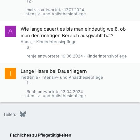
12
matras
17.07.2024
Intensiv- und Anästhesiepflege
Wie lange dauert es bis man eindeutig weiß, ob
A
man den richtigen Bereich ausgwählt hat?
Anna_
Kinderintensivpflege
6
renje
19.06.2024
Kinderintensivpflege
Lange Haare bei Dauerliegern
I
InetNinja
Intensiv- und Anästhesiepflege
1
Booh
13.04.2024
Intensiv- und Anästhesiepflege
Bluesky
LinkedIn
Reddit
Pinterest
Tumblr
WhatsApp
E-Mail
Teilen:
Fachliches zu Pflegetätigkeiten