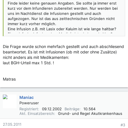
Finde leider keine genauen Angaben. Sie sollte ja immer erst
kurz vor dem Infundieren zubereitet werden. Nur werden bei
uns im Nachtdienst die Infusionen gestellt und auch
aufgezogen. Nur ist das aus zeittechnischen Gründen nicht
immer kurz vorher möglich.
Eine Infusion z.B. mit Lasix oder Kaluim ist wie lange haltbar?
Eine einfache Infusion ohne Medis´s ist wie lange haltbar?
Bei uns scheiden sich da die Geister.
Die Frage wurde schon mehrfach gestellt und auch abschliesend
Freue mich über eine Antwort und hoffe meine Frage "klar"
beantwortet. Es ist mit Infusionen (ob mit oder ohne Zusätze)
gestellt zu haben
nicht anders als mit Medikamenten:
laut BGH-Urteil max 1 Std. !
vlg
Matras
Maniac
Poweruser
Registriert
09.12.2002
Beiträge
10.564
Akt. Einsatzbereich
Grund- und Regel Akutkrankenhaus
27.05.2011
#3