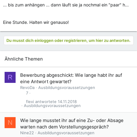
... bis zum anhängen ... dann läuft sie ja nochmal ein "paar" h...
Eine Stunde. Halten wir genauso!
Du musst dich einloggen oder registrieren, um hier zu antworten.
Ähnliche Themen
G
Bewerbung abgeschickt: Wie lange habt ihr auf
R
e
eine Antwort gewartet?
s
RevoDa
Ausbildungsvoraussetzungen
p
7
e
flexi
14.11.2018
r
Ausbildungsvoraussetzungen
r
t
Wie lange musstet ihr auf eine Zu- oder Absage
N
warten nach dem Vorstellungsgespräch?
Nine22
Ausbildungsvoraussetzungen