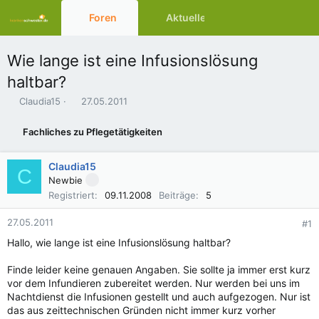
Foren
Aktuelles
Ressourcen
Wie lange ist eine Infusionslösung
haltbar?
E
E
Claudia15
27.05.2011
r
r
s
s
Fachliches zu Pflegetätigkeiten
t
t
e
e
l
l
Claudia15
C
l
l
Newbie
e
t
Registriert
09.11.2008
Beiträge
5
r
a
m
27.05.2011
#1
Hallo, wie lange ist eine Infusionslösung haltbar?
Finde leider keine genauen Angaben. Sie sollte ja immer erst kurz
vor dem Infundieren zubereitet werden. Nur werden bei uns im
Nachtdienst die Infusionen gestellt und auch aufgezogen. Nur ist
das aus zeittechnischen Gründen nicht immer kurz vorher