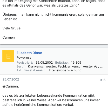
die ich im Umgang mit Sterbenden machte, kann ich sagen, dass
es oftmals das Gehör war, was als Letztes „ging“.
Übrigens, man kann nicht nicht kommunizieren, solange man am
Leben ist.
Viele Grüße
Carmen
Elisabeth Dinse
E
Poweruser
Registriert
29.05.2002
Beiträge
19.809
Beruf
Krankenschwester, Fachkrankenschwester A/I, Praxisbegleiter Basale Stimulation
Akt. Einsatzbereich
Intensivüberwachung
25.07.2002
#16
@Carmen,
das es bis zur letzten Lebenssekunde Kommunikation gibt,
bestreite ich in keiner Weise. Aber wir beschränken uns immer
auf die herkömmliche Kommunikation: verbal.