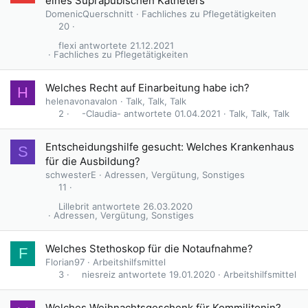
eines Suprapubischen Katheters
DomenicQuerschnitt
Fachliches zu Pflegetätigkeiten
20
flexi
21.12.2021
Fachliches zu Pflegetätigkeiten
Welches Recht auf Einarbeitung habe ich?
H
helenavonavalon
Talk, Talk, Talk
-Claudia-
01.04.2021
Talk, Talk, Talk
2
Entscheidungshilfe gesucht: Welches Krankenhaus
S
für die Ausbildung?
schwesterE
Adressen, Vergütung, Sonstiges
11
Lillebrit
26.03.2020
Adressen, Vergütung, Sonstiges
Welches Stethoskop für die Notaufnahme?
F
Florian97
Arbeitshilfsmittel
niesreiz
19.01.2020
Arbeitshilfsmittel
3
Welches Weihnachtsgeschenk für Kommilitonin?