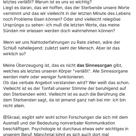
letztes verläßt? Warum ist es uns so wichtig?
Liegt es daran, das wir hoffen, das der Sterbende unsere Worte
vernimmt und das wir vielleicht in der letzten Minute des Lebens
noch Probleme lösen können? Oder sind vielleicht relegiöse
Ursprünge zu sehen- ich muß die letzten Worte, das meine
Sünden mir erlassen werden doch wahrnehmen können?
Wenn wir uns Nahtoderfahrungen zu Rate ziehen, wäre der
Schluß naheliegend: zuletzt sieht der Mensch. Aber ist das
wirklich so?
Meine Überzeugung ist, das es nicht
das Sinnesorgan
gibt,
welches als letztes unseren Körper "verläßt". Alle Sinnesorgane
werden mehr oder weniger funktionieren.
Ob das verbale Angebot verstanden wird? Wer weiß das schon.
Vielleicht ist es der Tonfall unserer Stimme der beruhigend auf
den Sterbenden wirkt. Vielleicht ist es auch die Berührung die
dem Sterbenden sagt, da ist jemand ganz nah bei mir- ich bin
nicht allein.
@Skraal, esgibt sehr wohl schon Forschungen die sich mit dem
Ausmaß und der Bedeutung nonverbaler Kommunikation
beschäftigen. Psychologie ist durchaus etwas sehr wichtiges in
unserem Beruf. Manchmal lohnt es sich auch dort mal