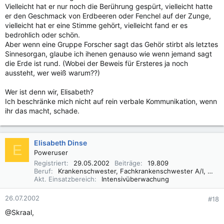
Vielleicht hat er nur noch die Berührung gespürt, vielleicht hatte
er den Geschmack von Erdbeeren oder Fenchel auf der Zunge,
vielleicht hat er eine Stimme gehört, vielleicht fand er es
bedrohlich oder schön.
Aber wenn eine Gruppe Forscher sagt das Gehör stirbt als letztes
Sinnesorgan, glaube ich ihenen genauso wie wenn jemand sagt
die Erde ist rund. (Wobei der Beweis für Ersteres ja noch
aussteht, wer weiß warum??)
Wer ist denn wir, Elisabeth?
Ich beschränke mich nicht auf rein verbale Kommunikation, wenn
ihr das macht, schade.
Elisabeth Dinse
E
Poweruser
Registriert
29.05.2002
Beiträge
19.809
Beruf
Krankenschwester, Fachkrankenschwester A/I, Praxisbegleiter Basale Stimulation
Akt. Einsatzbereich
Intensivüberwachung
26.07.2002
#18
@Skraal,