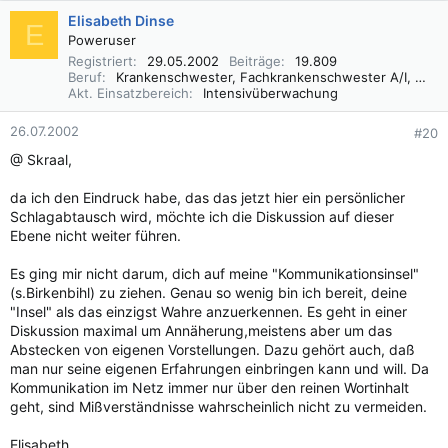
Elisabeth Dinse
E
Poweruser
Registriert
29.05.2002
Beiträge
19.809
Beruf
Krankenschwester, Fachkrankenschwester A/I, Praxisbegleiter Basale Stimulation
Akt. Einsatzbereich
Intensivüberwachung
26.07.2002
#20
@ Skraal,
da ich den Eindruck habe, das das jetzt hier ein persönlicher
Schlagabtausch wird, möchte ich die Diskussion auf dieser
Ebene nicht weiter führen.
Es ging mir nicht darum, dich auf meine "Kommunikationsinsel"
(s.Birkenbihl) zu ziehen. Genau so wenig bin ich bereit, deine
"Insel" als das einzigst Wahre anzuerkennen. Es geht in einer
Diskussion maximal um Annäherung,meistens aber um das
Abstecken von eigenen Vorstellungen. Dazu gehört auch, daß
man nur seine eigenen Erfahrungen einbringen kann und will. Da
Kommunikation im Netz immer nur über den reinen Wortinhalt
geht, sind Mißverständnisse wahrscheinlich nicht zu vermeiden.
Elisabeth