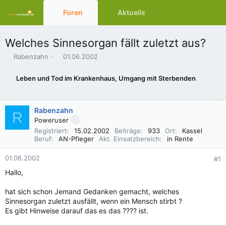
Foren
Aktuelles
Ressourcen
Welches Sinnesorgan fällt zuletzt aus?
E
E
Rabenzahn
01.06.2002
r
r
s
s
Leben und Tod im Krankenhaus, Umgang mit Sterbenden
t
t
e
e
l
l
Rabenzahn
l
l
R
e
t
Poweruser
r
a
Registriert
15.02.2002
Beiträge
933
Ort
Kassel
m
Beruf
AN-Pfleger
Akt. Einsatzbereich
in Rente
01.06.2002
#1
Hallo,
hat sich schon Jemand Gedanken gemacht, welches
Sinnesorgan zuletzt ausfällt, wenn ein Mensch stirbt ?
Es gibt Hinweise darauf das es das ???? ist.