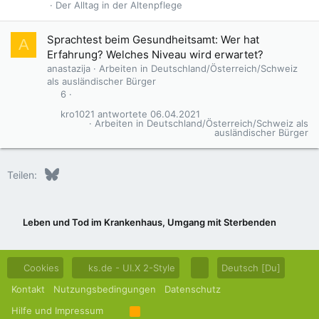
Der Alltag in der Altenpflege
Sprachtest beim Gesundheitsamt: Wer hat
A
Erfahrung? Welches Niveau wird erwartet?
anastazija
Arbeiten in Deutschland/Österreich/Schweiz
als ausländischer Bürger
6
kro1021
06.04.2021
Arbeiten in Deutschland/Österreich/Schweiz als
ausländischer Bürger
Bluesky
LinkedIn
Reddit
Pinterest
Tumblr
WhatsApp
E-Mail
Teilen:
Leben und Tod im Krankenhaus, Umgang mit Sterbenden
Cookies
ks.de - UI.X 2-Style
Deutsch [Du]
Kontakt
Nutzungsbedingungen
Datenschutz
Hilfe und Impressum
R