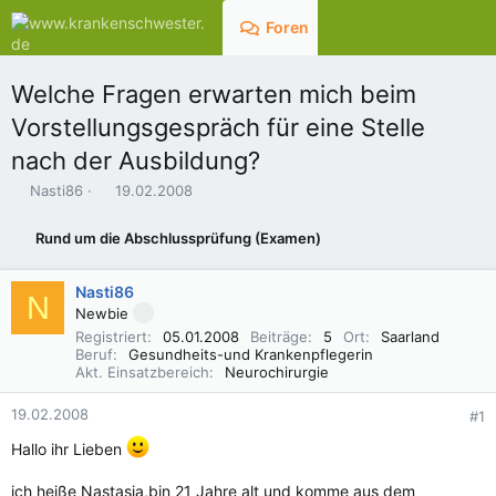
Foren
Aktuelles
Welche Fragen erwarten mich beim
Vorstellungsgespräch für eine Stelle
nach der Ausbildung?
E
E
Nasti86
19.02.2008
r
r
s
s
Rund um die Abschlussprüfung (Examen)
t
t
e
e
l
l
Nasti86
N
l
l
Newbie
e
t
Registriert
05.01.2008
Beiträge
5
Ort
Saarland
r
a
Beruf
Gesundheits-und Krankenpflegerin
m
Akt. Einsatzbereich
Neurochirurgie
19.02.2008
#1
Hallo ihr Lieben
ich heiße Nastasja,bin 21 Jahre alt und komme aus dem