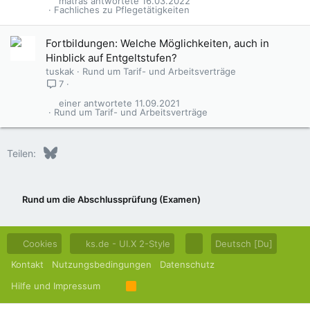
matras
16.03.2022
Fachliches zu Pflegetätigkeiten
Fortbildungen: Welche Möglichkeiten, auch in
Hinblick auf Entgeltstufen?
tuskak
Rund um Tarif- und Arbeitsverträge
7
einer
11.09.2021
Rund um Tarif- und Arbeitsverträge
Bluesky
LinkedIn
Reddit
Pinterest
Tumblr
WhatsApp
E-Mail
Teilen:
Rund um die Abschlussprüfung (Examen)
Cookies
ks.de - UI.X 2-Style
Deutsch [Du]
Kontakt
Nutzungsbedingungen
Datenschutz
Hilfe und Impressum
R
S
S