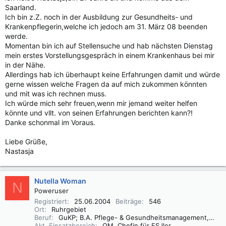
Saarland.
Ich bin z.Z. noch in der Ausbildung zur Gesundheits- und
Krankenpflegerin,welche ich jedoch am 31. März 08 beenden
werde.
Momentan bin ich auf Stellensuche und hab nächsten Dienstag
mein erstes Vorstellungsgespräch in einem Krankenhaus bei mir
in der Nähe.
Allerdings hab ich überhaupt keine Erfahrungen damit und würde
gerne wissen welche Fragen da auf mich zukommen könnten
und mit was ich rechnen muss.
Ich würde mich sehr freuen,wenn mir jemand weiter helfen
könnte und vllt. von seinen Erfahrungen berichten kann?!
Danke schonmal im Voraus.
Liebe Grüße,
Nastasja
Nutella Woman
N
Poweruser
Registriert
25.06.2004
Beiträge
546
Ort
Ruhrgebiet
Beruf
GuKP; B.A. Pflege- & Gesundheitsmanagement, QMB, M.A. Sozialmanagement
Akt. Einsatzbereich
QM, Chefin für FSJler