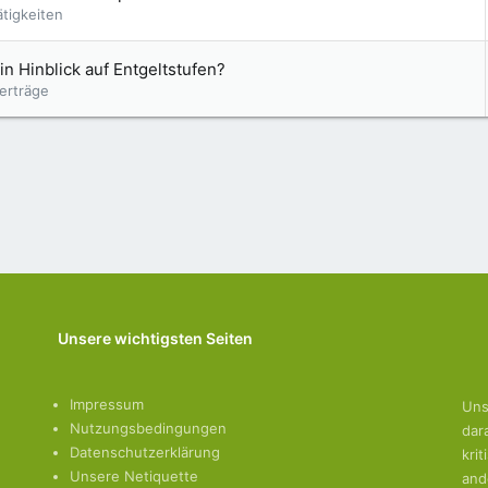
ätigkeiten
n Hinblick auf Entgeltstufen?
erträge
Unsere wichtigsten Seiten
Impressum
Uns
Nutzungsbedingungen
dar
Datenschutzerklärung
kri
Unsere Netiquette
and