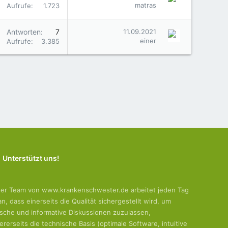
matras
Aufrufe
1.723
Antworten
7
11.09.2021
einer
Aufrufe
3.385
Unterstützt uns!
er Team von www.krankenschwester.de arbeitet jeden Tag
an, dass einerseits die Qualität sichergestellt wird, um
tische und informative Diskussionen zuzulassen,
ererseits die technische Basis (optimale Software, intuitive