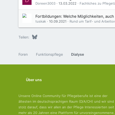
D
Doreen3003
13.03.2022
Fachliches zu Pfleget
Fortbildungen: Welche Möglichkeiten, auch i
tuskak
10.09.2021
Rund um Tarif- und Arbeitsv
Bluesky
LinkedIn
Reddit
Pinterest
Tumblr
WhatsApp
E-Mail
Teilen:
Foren
Funktionspflege
Dialyse
Über uns
Unsere Online Community für Pflegeberufe ist eine der
ältesten im deutschsprachigen Raum (D/A/CH) und wir sind
stolz darauf, dass wir allen an der Pflege Interessierten seit
mehr als 20 Jahren eine Plattform für unvoreingenommene,