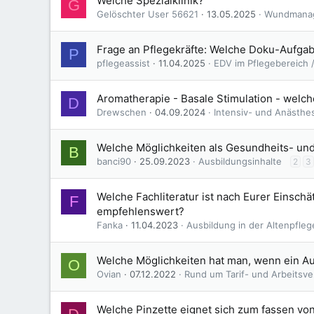
Welche Spezialklinik?
G
Gelöschter User 56621
13.05.2025
Wundmana
Frage an Pflegekräfte: Welche Doku-Aufga
P
pflegeassist
11.04.2025
EDV im Pflegebereich /
Aromatherapie - Basale Stimulation - welch
D
Drewschen
04.09.2024
Intensiv- und Anästhe
Welche Möglichkeiten als Gesundheits- un
B
banci90
25.09.2023
Ausbildungsinhalte
2
3
Welche Fachliteratur ist nach Eurer Einschä
F
empfehlenswert?
Fanka
11.04.2023
Ausbildung in der Altenpfleg
Welche Möglichkeiten hat man, wenn ein A
O
Ovian
07.12.2022
Rund um Tarif- und Arbeitsve
Welche Pinzette eignet sich zum fassen von