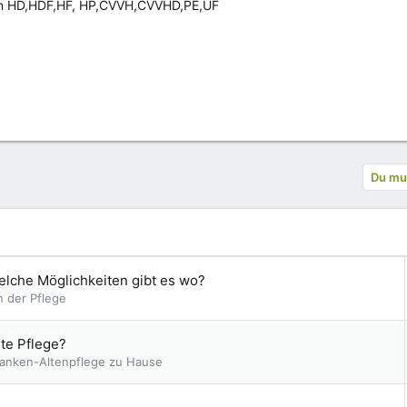
ren HD,HDF,HF, HP,CVVH,CVVHD,PE,UF
Du mus
elche Möglichkeiten gibt es wo?
n der Pflege
te Pflege?
Kranken-Altenpflege zu Hause