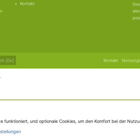
Kontakt
Des
en
all
jed
ch [Du]
Kontakt
Nutzung
.
te funktioniert, und optionale Cookies, um den Komfort bei der Nutz
nstellungen