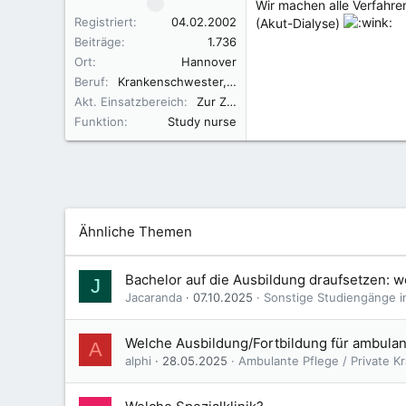
Wir machen alle Verfah
Registriert
04.02.2002
(Akut-Dialyse)
Beiträge
1.736
Ort
Hannover
Beruf
Krankenschwester, Fachkraft für Leitungsaufgaben in der Pflege (FLP)
Akt. Einsatzbereich
Zur Zeit in der Elternzeit
Funktion
Study nurse
Ähnliche Themen
Bachelor auf die Ausbildung draufsetzen: w
J
Jacaranda
07.10.2025
Sonstige Studiengänge i
Welche Ausbildung/Fortbildung für ambulan
A
alphi
28.05.2025
Ambulante Pflege / Private 