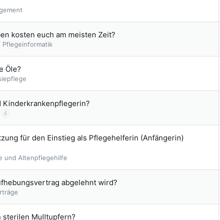
gement
ben kosten euch am meisten Zeit?
 Pflegeinformatik
e Öle?
siepflege
d Kinderkrankenpflegerin?
4
tzung für den Einstieg als Pflegehelferin (Anfängerin)
e und Altenpflegehilfe
ufhebungsvertrag abgelehnt wird?
rträge
 sterilen Mulltupfern?