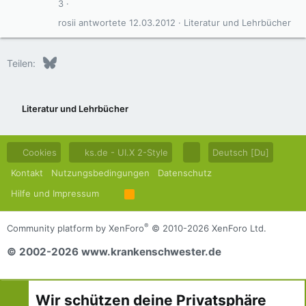
3
rosii
12.03.2012
Literatur und Lehrbücher
Bluesky
LinkedIn
Reddit
Pinterest
Tumblr
WhatsApp
E-Mail
Teilen:
Literatur und Lehrbücher
Cookies
ks.de - UI.X 2-Style
Deutsch [Du]
Kontakt
Nutzungsbedingungen
Datenschutz
Hilfe und Impressum
R
S
S
®
Community platform by XenForo
© 2010-2026 XenForo Ltd.
© 2002-2026 www.krankenschwester.de
Wir schützen deine Privatsphäre