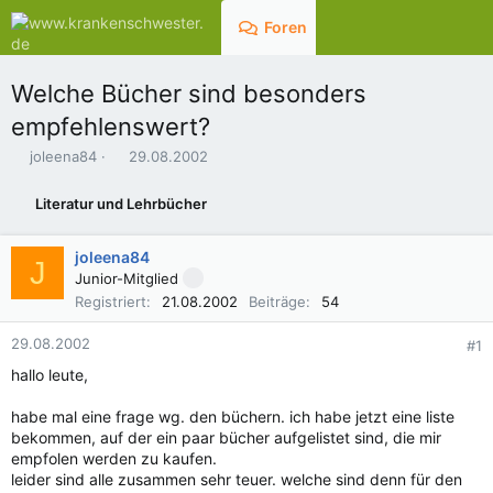
Foren
Aktuelles
Welche Bücher sind besonders
empfehlenswert?
E
E
joleena84
29.08.2002
r
r
s
s
Literatur und Lehrbücher
t
t
e
e
l
l
joleena84
J
l
l
Junior-Mitglied
e
t
Registriert
21.08.2002
Beiträge
54
r
a
m
29.08.2002
#1
hallo leute,
habe mal eine frage wg. den büchern. ich habe jetzt eine liste
bekommen, auf der ein paar bücher aufgelistet sind, die mir
empfolen werden zu kaufen.
leider sind alle zusammen sehr teuer. welche sind denn für den