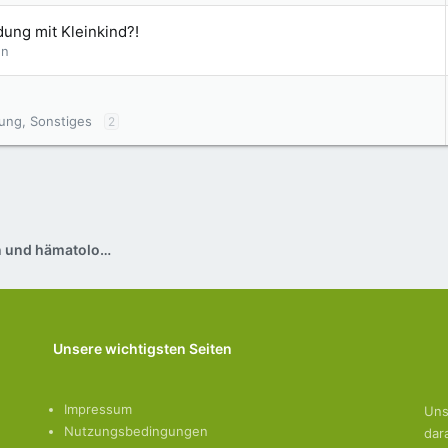
ung mit Kleinkind?!
en
ung, Sonstiges
2
Pflege bei onkologischen und hämatologischen Erkrankungen
Unsere wichtigsten Seiten
Impressum
Uns
Nutzungsbedingungen
dar