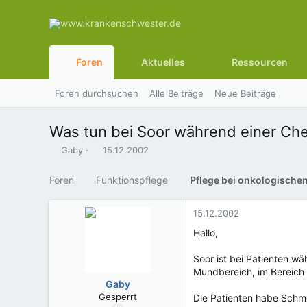
Foren
Aktuelles
Ressourcen
Foren durchsuchen
Alle Beiträge
Neue Beiträge
Was tun bei Soor während einer C
E
E
Gaby
15.12.2002
r
r
s
s
Foren
Funktionspflege
t
t
e
e
l
l
15.12.2002
l
l
Hallo,
e
t
r
a
Soor ist bei Patienten w
m
Mundbereich, im Bereich 
Gaby
Gesperrt
Die Patienten habe Schm