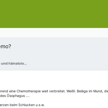
hemo?
Pflege bei onkologischen und hämatologischen Erkrankungen
ährend eine Chemotherapie weit verbreitet. Weißl. Beläge im Mund, d
des Ösophagus ....
erzen beim Schlucken u.s.w.