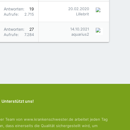
Antworten
19
20.02.2020
Lillebrit
Aufrufe
2.715
Antworten
27
14.10.2021
aquarius2
Aufrufe
7.284
Unterstützt uns!
er Team von www.krankenschwester.de arbeitet jeden Tag
an, dass einerseits die Qualität sichergestellt wird, um