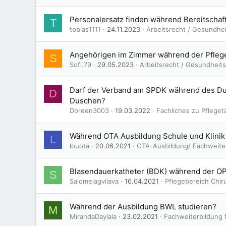
Personalersatz finden während Bereitschaf
T
tobias1111
24.11.2023
Arbeitsrecht / Gesundhe
Angehörigen im Zimmer während der Pfle
S
Sofi.79
29.05.2023
Arbeitsrecht / Gesundheit
Darf der Verband am SPDK während des D
D
Duschen?
Doreen3003
19.03.2022
Fachliches zu Pfleget
Während OTA Ausbildung Schule und Klini
L
louota
20.06.2021
OTA-Ausbildung/ Fachweite
Blasendauerkatheter (BDK) während der O
S
Salomelagvilava
16.04.2021
Pflegebereich Chir
Während der Ausbildung BWL studieren?
M
MirandaDaylala
23.02.2021
Fachweiterbildung 