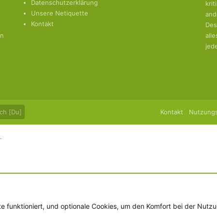
Datenschutzerklärung
kri
Unsere Netiquette
and
Kontakt
Des
en
all
jed
ch [Du]
Kontakt
Nutzung
.
te funktioniert, und optionale Cookies, um den Komfort bei der Nutz