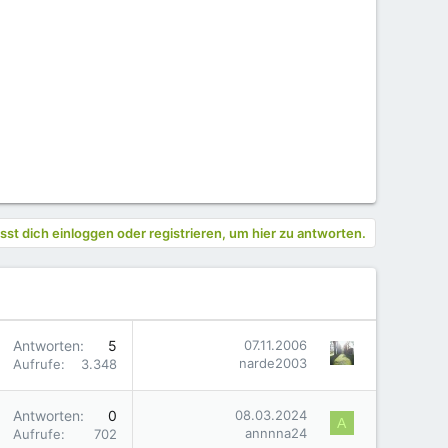
st dich einloggen oder registrieren, um hier zu antworten.
Antworten
5
07.11.2006
narde2003
Aufrufe
3.348
Antworten
0
08.03.2024
A
annnna24
Aufrufe
702