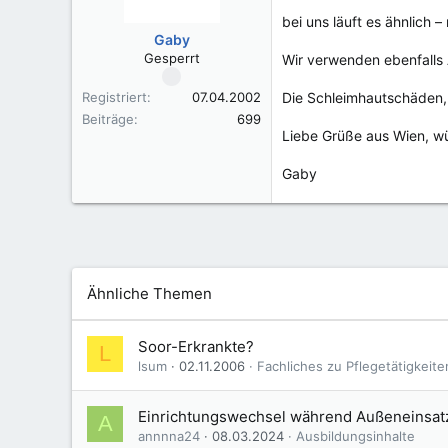
bei uns läuft es ähnlich –
Gaby
Gesperrt
Wir verwenden ebenfalls
Registriert
07.04.2002
Die Schleimhautschäden, h
Beiträge
699
Liebe Grüße aus Wien, w
Gaby
Ähnliche Themen
Soor-Erkrankte?
L
lsum
02.11.2006
Fachliches zu Pflegetätigkeite
Einrichtungswechsel während Außeneinsat
A
annnna24
08.03.2024
Ausbildungsinhalte