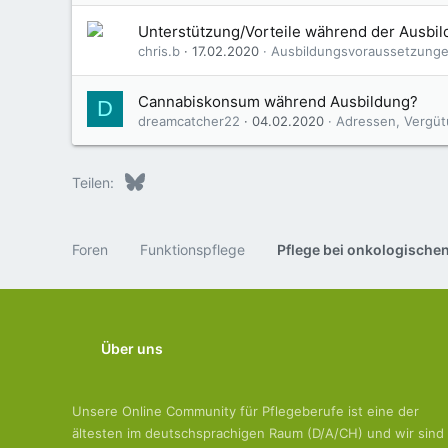
Unterstützung/Vorteile während der Ausbild
chris.b
17.02.2020
Ausbildungsvoraussetzung
Cannabiskonsum während Ausbildung?
D
dreamcatcher22
04.02.2020
Adressen, Vergüt
Bluesky
LinkedIn
Reddit
Pinterest
Tumblr
WhatsApp
E-Mail
Teilen:
Foren
Funktionspflege
Über uns
Unsere Online Community für Pflegeberufe ist eine der
ältesten im deutschsprachigen Raum (D/A/CH) und wir sind