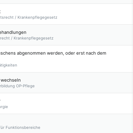
t
itsrecht / Krankenpflegegesetz
gehandlungen
srecht / Krankenpflegegesetz
uschens abgenommen werden, oder erst nach dem
ätigkeiten
k wechseln
rbildung OP-Pflege
P
urgie
für Funktionsbereiche