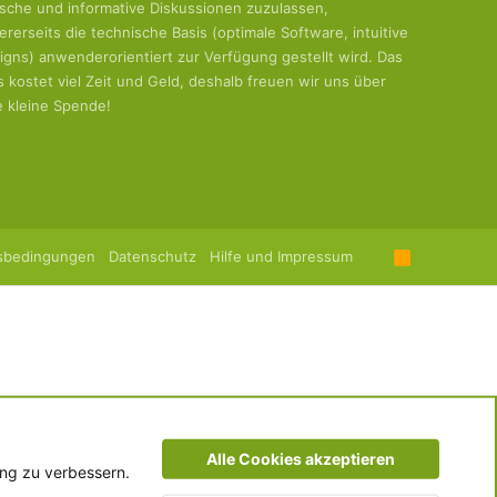
tische und informative Diskussionen zuzulassen,
ererseits die technische Basis (optimale Software, intuitive
igns) anwenderorientiert zur Verfügung gestellt wird. Das
es kostet viel Zeit und Geld, deshalb freuen wir uns über
e kleine Spende!
sbedingungen
Datenschutz
Hilfe und Impressum
R
S
S
Alle Cookies akzeptieren
ung zu verbessern.