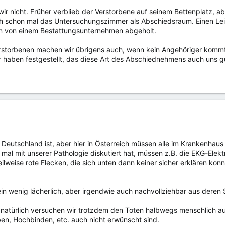
ir nicht. Früher verblieb der Verstorbene auf seinem Bettenplatz, a
h schon mal das Untersuchungszimmer als Abschiedsraum. Einen Leich
n von einem Bestattungsunternehmen abgeholt.
rstorbenen machen wir übrigens auch, wenn kein Angehöriger kommt. Es
 haben festgestellt, das diese Art des Abschiednehmens auch uns gu
n Deutschland ist, aber hier in Österreich müssen alle im Krankenhau
 mal mit unserer Pathologie diskutiert hat, müssen z.B. die EKG-Elek
ilweise rote Flecken, die sich unten dann keiner sicher erklären konn
ein wenig lächerlich, aber irgendwie auch nachvollziehbar aus deren 
 natürlich versuchen wir trotzdem den Toten halbwegs menschlich a
n, Hochbinden, etc. auch nicht erwünscht sind.