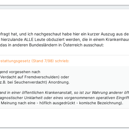
fragt hat, und ich nachgeschaut habe hier ein kurzer Auszug aus d
erzulande ALLE Leute obduziert werden, die in einem Krankenhaus st
das in anderen Bundesländern in Österreich ausschaut:
stattungsgesetz (Stand 7/98) schrieb:
gend vorgesehen nach
bei Verdacht auf Fremdverschulden) oder
r (z.B. bei Seuchenverdacht) Anordnung.
mand in einer öffentlichen Krankenanstalt, so ist zur Wahrung anderer öf
gnostischer Unklarheit oder eines vorgenommenen operativen Eingrif
r Meinung nach eine - höflich ausgedrückt - komische Bezeichnung).