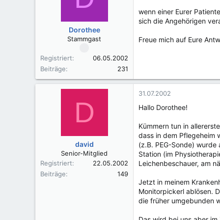
wenn einer Eurer Patient
sich die Angehörigen vera
Dorothee
Stammgast
Freue mich auf Eure Antw
Registriert
06.05.2002
Beiträge
231
31.07.2002
D
Hallo Dorothee!
Kümmern tun in allererste
dass in dem Pflegeheim w
david
(z.B. PEG-Sonde) wurde 
Senior-Mitglied
Station (im Physiotherap
Registriert
22.05.2002
Leichenbeschauer, am nä
Beiträge
149
Jetzt in meinem Krankenh
Monitorpickerl ablösen. D
die früher umgebunden wu
Das wird bei uns aber im