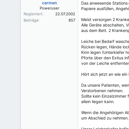
carmen
Das anwesende Stations-Pe
Poweruser
Papiere ausfüllen, Angehö
Registriert
22.07.2002
Meist versorgen 2 Kranke
Beiträge
857
Alle Geräte abschalten, V
aus dem Bett. 2 Krankenp
Leiche bei Bedarf wasche
Rücken legen, Hände lock
Kinn legen (Unterkiefer h
Pforte über den Exitus in
von der Leiche entfernten
Hört sich jetzt an wie ei
Da unsere Patienten, wen
Verstorbenen nehmen.
Sollte kein Einzelzimmer 
allein liegen kann.
Wenn die Angehörigen Abs
um Abschied zu nehmen.
Unser Leichenkeller befin