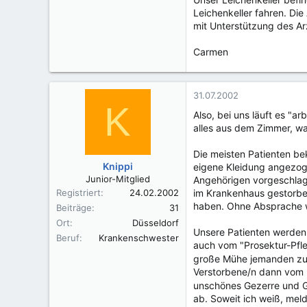
Leichenkeller fahren. Die
mit Unterstützung des Ar
Carmen
31.07.2002
K
Also, bei uns läuft es "a
alles aus dem Zimmer, wa
Die meisten Patienten be
Knippi
eigene Kleidung angezoge
Junior-Mitglied
Angehörigen vorgeschlage
Registriert
24.02.2002
im Krankenhaus gestorben
haben. Ohne Absprache wü
Beiträge
31
Ort
Düsseldorf
Unsere Patienten werden 
Beruf
Krankenschwester
auch vom "Prosektur-Pfle
große Mühe jemanden zu f
Verstorbene/n dann vom B
unschönes Gezerre und 
ab. Soweit ich weiß, mel