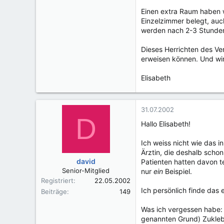
Einen extra Raum haben w
Einzelzimmer belegt, auc
werden nach 2-3 Stunde
Dieses Herrichten des Ve
erweisen können. Und wir
Elisabeth
31.07.2002
D
Hallo Elisabeth!
Ich weiss nicht wie das i
Ärztin, die deshalb schon
david
Patienten hatten davon te
Senior-Mitglied
nur
ein
Beispiel.
Registriert
22.05.2002
Ich persönlich finde das 
Beiträge
149
Was ich vergessen habe:
genannten Grund) Zuklebe