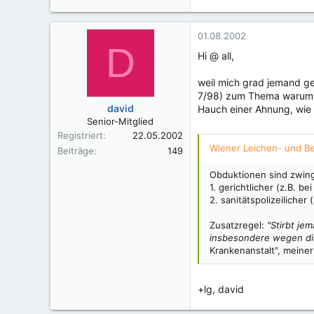
01.08.2002
D
Hi @ all,
weil mich grad jemand ge
7/98) zum Thema warum hi
david
Hauch einer Ahnung, wie 
Senior-Mitglied
Registriert
22.05.2002
Wiener Leichen- und Be
Beiträge
149
Obduktionen sind zwin
1. gerichtlicher (z.B. 
2. sanitätspolizeiliche
Zusatzregel:
"Stirbt je
insbesondere wegen dia
Krankenanstalt", meine
+lg, david