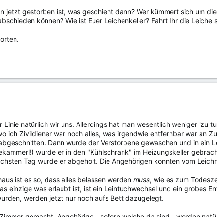
en jetzt gestorben ist, was geschieht dann? Wer kümmert sich um die
bschieden können? Wie ist Euer Leichenkeller? Fahrt Ihr die Leiche s
orten.
r Linie natürlich wir uns. Allerdings hat man wesentlich weniger 'zu t
o ich Zivildiener war noch alles, was irgendwie entfernbar war an Z
abgeschnitten. Dann wurde der Verstorbene gewaschen und in ein L
iekammerl!) wurde er in den "Kühlschrank" im Heizungskeller gebra
chsten Tag wurde er abgeholt. Die Angehörigen konnten vom Leich
aus ist es so, dass alles belassen werden
muss
, wie es zum Todesze
as einzige was erlaubt ist, ist ein Leintuchwechsel und ein grobes E
rden, werden jetzt nur noch aufs Bett dazugelegt.
 Zimmer gemacht, Angehörige - sofern welche da sind - werden natür