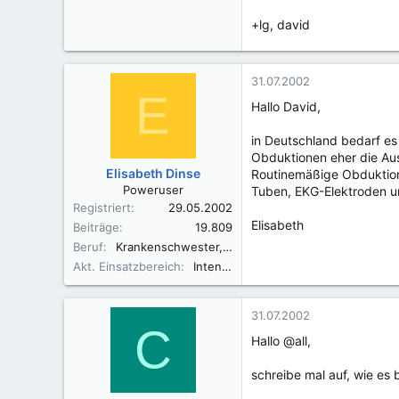
+lg, david
31.07.2002
E
Hallo David,
in Deutschland bedarf es 
Obduktionen eher die A
Elisabeth Dinse
Routinemäßige Obduktion
Poweruser
Tuben, EKG-Elektroden un
Registriert
29.05.2002
Elisabeth
Beiträge
19.809
Beruf
Krankenschwester, Fachkrankenschwester A/I, Praxisbegleiter Basale Stimulation
Akt. Einsatzbereich
Intensivüberwachung
31.07.2002
C
Hallo @all,
schreibe mal auf, wie es b