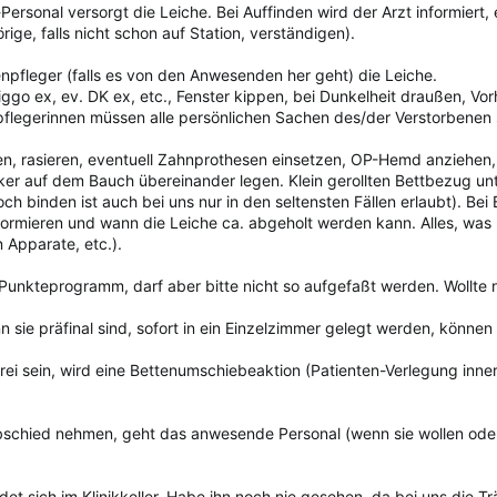
rsonal versorgt die Leiche. Bei Auffinden wird der Arzt informiert, 
rige, falls nicht schon auf Station, verständigen).
npfleger (falls es von den Anwesenden her geht) die Leiche.
iggo ex, ev. DK ex, etc., Fenster kippen, bei Dunkelheit draußen, Vo
flegerinnen müssen alle persönlichen Sachen des/der Verstorbenen sch
n, rasieren, eventuell Zahnprothesen einsetzen, OP-Hemd anziehen,
er auf dem Bauch übereinander legen. Klein gerollten Bettbezug unt
och binden ist auch bei uns nur in den seltensten Fällen erlaubt). Be
formieren und wann die Leiche ca. abgeholt werden kann. Alles, was 
 Apparate, etc.).
n Punkteprogramm, darf aber bitte nicht so aufgefaßt werden. Wollte n
n sie präfinal sind, sofort in ein Einzelzimmer gelegt werden, kön
frei sein, wird eine Bettenumschiebeaktion (Patienten-Verlegung inne
chied nehmen, geht das anwesende Personal (wenn sie wollen oder 
det sich im Klinikkeller. Habe ihn noch nie gesehen, da bei uns die T