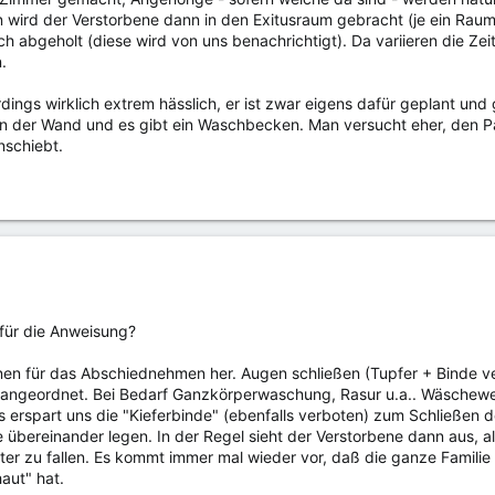
wird der Verstorbene dann in den Exitusraum gebracht (je ein Raum p
ch abgeholt (diese wird von uns benachrichtigt). Da variieren die Ze
.
erdings wirklich extrem hässlich, er ist zwar eigens dafür geplant un
an der Wand und es gibt ein Waschbecken. Man versucht eher, den Pat
nschiebt.
für die Anweisung?
enen für das Abschiednehmen her. Augen schließen (Tupfer + Binde ve
ngeordnet. Bei Bedarf Ganzkörperwaschung, Rasur u.a.. Wäschewechs
as erspart uns die "Kieferbinde" (ebenfalls verboten) zum Schließ
 übereinander legen. In der Regel sieht der Verstorbene dann aus, al
er zu fallen. Es kommt immer mal wieder vor, daß die ganze Famil
aut" hat.