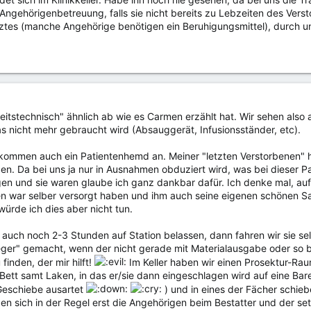
 Angehörigenbetreuung, falls sie nicht bereits zu Lebzeiten des Vers
ztes (manche Angehörige benötigen ein Beruhigungsmittel), durch u
rbeitstechnisch" ähnlich ab wie es Carmen erzählt hat. Wir sehen also 
s nicht mehr gebraucht wird (Absauggerät, Infusionsständer, etc).
kommen auch ein Patientenhemd an. Meiner "letzten Verstorbenen" h
n. Da bei uns ja nur in Ausnahmen obduziert wird, was bei dieser Pat
n und sie waren glaube ich ganz dankbar dafür. Ich denke mal, auf di
 war selber versorgt haben und ihm auch seine eigenen schönen Sa
rde ich dies aber nicht tun.
auch noch 2-3 Stunden auf Station belassen, dann fahren wir sie sel
ger" gemacht, wenn der nicht gerade mit Materialausgabe oder so bes
inden, der mir hilft!
Im Keller haben wir einen Prosektur-Rau
ett samt Laken, in das er/sie dann eingeschlagen wird auf eine Bar
Geschiebe ausartet
) und in eines der Fächer schieb
den sich in der Regel erst die Angehörigen beim Bestatter und der s