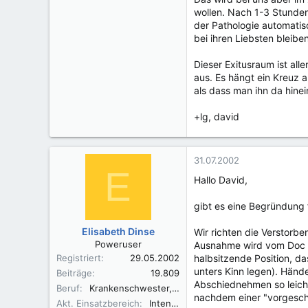
wollen. Nach 1-3 Stunden 
der Pathologie automatis
bei ihren Liebsten bleiben
Dieser Exitusraum ist all
aus. Es hängt ein Kreuz 
als dass man ihn da hinei
+lg, david
31.07.2002
E
Hallo David,
gibt es eine Begründung 
Elisabeth Dinse
Wir richten die Verstorb
Poweruser
Ausnahme wird vom Doc a
Registriert
29.05.2002
halbsitzende Position, d
unters Kinn legen). Hände
Beiträge
19.809
Abschiednehmen so leicht
Beruf
Krankenschwester, Fachkrankenschwester A/I, Praxisbegleiter Basale Stimulation
nachdem einer "vorgesch
Akt. Einsatzbereich
Intensivüberwachung