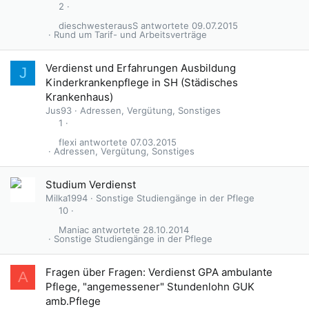
2
dieschwesterausS
09.07.2015
Rund um Tarif- und Arbeitsverträge
G
Verdienst und Erfahrungen Ausbildung
J
e
Kinderkrankenpflege in SH (Städisches
s
Krankenhaus)
p
Jus93
Adressen, Vergütung, Sonstiges
e
1
r
flexi
07.03.2015
r
Adressen, Vergütung, Sonstiges
t
Studium Verdienst
Milka1994
Sonstige Studiengänge in der Pflege
10
Maniac
28.10.2014
Sonstige Studiengänge in der Pflege
Fragen über Fragen: Verdienst GPA ambulante
A
Pflege, "angemessener" Stundenlohn GUK
amb.Pflege