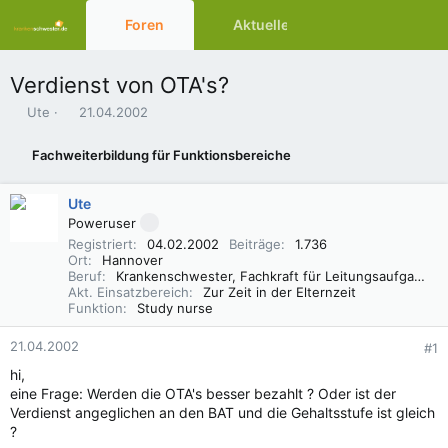
Foren
Aktuelles
Ressourcen
Verdienst von OTA's?
E
E
Ute
21.04.2002
r
r
s
s
Fachweiterbildung für Funktionsbereiche
t
t
e
e
l
l
Ute
l
l
Poweruser
e
t
Registriert
04.02.2002
Beiträge
1.736
r
a
Ort
Hannover
m
Beruf
Krankenschwester, Fachkraft für Leitungsaufgaben in der Pflege (FLP)
Akt. Einsatzbereich
Zur Zeit in der Elternzeit
Funktion
Study nurse
21.04.2002
#1
hi,
eine Frage: Werden die OTA's besser bezahlt ? Oder ist der
Verdienst angeglichen an den BAT und die Gehaltsstufe ist gleich
?