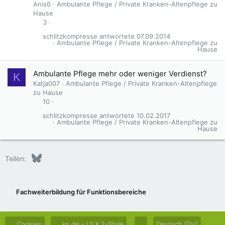
Anis6
Ambulante Pflege / Private Kranken-Altenpflege zu
Hause
3
schlitzkompresse
07.09.2014
Ambulante Pflege / Private Kranken-Altenpflege zu
Hause
Ambulante Pflege mehr oder weniger Verdienst?
K
Katja007
Ambulante Pflege / Private Kranken-Altenpflege
zu Hause
10
schlitzkompresse
10.02.2017
Ambulante Pflege / Private Kranken-Altenpflege zu
Hause
Bluesky
LinkedIn
Reddit
Pinterest
Tumblr
WhatsApp
E-Mail
Teilen:
Fachweiterbildung für Funktionsbereiche
Cookies
ks.de - UI.X 2-Style
Deutsch [Du]