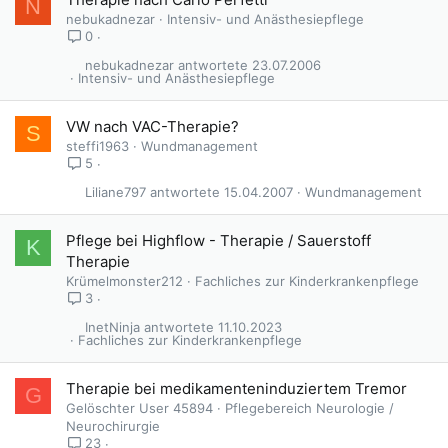
N
nebukadnezar
Intensiv- und Anästhesiepflege
0
nebukadnezar
23.07.2006
Intensiv- und Anästhesiepflege
VW nach VAC-Therapie?
S
steffi1963
Wundmanagement
5
Liliane797
15.04.2007
Wundmanagement
Pflege bei Highflow - Therapie / Sauerstoff
K
Therapie
Krümelmonster212
Fachliches zur Kinderkrankenpflege
3
InetNinja
11.10.2023
Fachliches zur Kinderkrankenpflege
Therapie bei medikamenteninduziertem Tremor
G
Gelöschter User 45894
Pflegebereich Neurologie /
Neurochirurgie
23