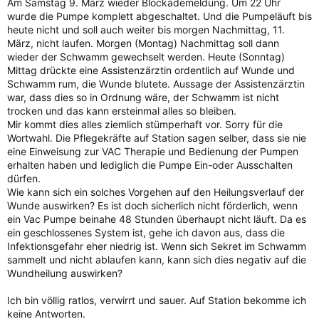
Am Samstag 9. März wieder Blockademeldung. Um 22 Uhr
wurde die Pumpe komplett abgeschaltet. Und die Pumpeläuft bis
heute nicht und soll auch weiter bis morgen Nachmittag, 11.
März, nicht laufen. Morgen (Montag) Nachmittag soll dann
wieder der Schwamm gewechselt werden. Heute (Sonntag)
Mittag drückte eine Assistenzärztin ordentlich auf Wunde und
Schwamm rum, die Wunde blutete. Aussage der Assistenzärztin
war, dass dies so in Ordnung wäre, der Schwamm ist nicht
trocken und das kann ersteinmal alles so bleiben.
Mir kommt dies alles ziemlich stümperhaft vor. Sorry für die
Wortwahl. Die Pflegekräfte auf Station sagen selber, dass sie nie
eine Einweisung zur VAC Therapie und Bedienung der Pumpen
erhalten haben und lediglich die Pumpe Ein-oder Ausschalten
dürfen.
Wie kann sich ein solches Vorgehen auf den Heilungsverlauf der
Wunde auswirken? Es ist doch sicherlich nicht förderlich, wenn
ein Vac Pumpe beinahe 48 Stunden überhaupt nicht läuft. Da es
ein geschlossenes System ist, gehe ich davon aus, dass die
Infektionsgefahr eher niedrig ist. Wenn sich Sekret im Schwamm
sammelt und nicht ablaufen kann, kann sich dies negativ auf die
Wundheilung auswirken?
Ich bin völlig ratlos, verwirrt und sauer. Auf Station bekomme ich
keine Antworten.