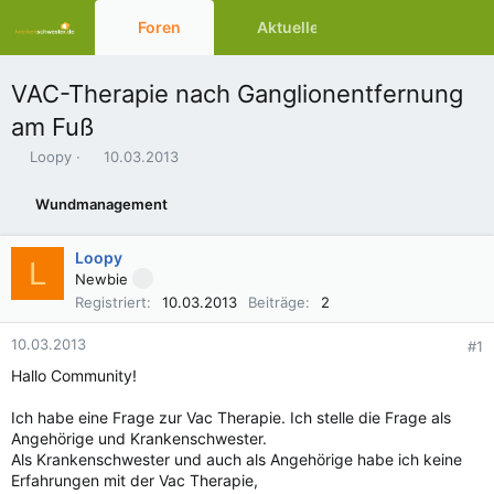
Foren
Aktuelles
Ressourcen
VAC-Therapie nach Ganglionentfernung
am Fuß
E
E
Loopy
10.03.2013
r
r
s
s
Wundmanagement
t
t
e
e
l
l
Loopy
L
l
l
Newbie
e
t
Registriert
10.03.2013
Beiträge
2
r
a
m
10.03.2013
#1
Hallo Community!
Ich habe eine Frage zur Vac Therapie. Ich stelle die Frage als
Angehörige und Krankenschwester.
Als Krankenschwester und auch als Angehörige habe ich keine
Erfahrungen mit der Vac Therapie,