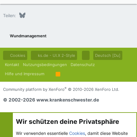
Bluesky
LinkedIn
Reddit
Pinterest
Tumblr
WhatsApp
E-Mail
Teilen:
Wundmanagement
Cookies
ks.de - UI.X 2-Style
Deutsch [Du]
Kontakt
Nutzungsbedingungen
Datenschutz
Hilfe und Impressum
R
S
S
®
Community platform by XenForo
© 2010-2026 XenForo Ltd.
© 2002-2026 www.krankenschwester.de
Wir schützen deine Privatsphäre
Wir verwenden essentielle
Cookies
, damit diese Website