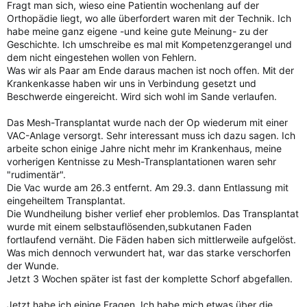
Fragt man sich, wieso eine Patientin wochenlang auf der
Orthopädie liegt, wo alle überfordert waren mit der Technik. Ich
habe meine ganz eigene -und keine gute Meinung- zu der
Geschichte. Ich umschreibe es mal mit Kompetenzgerangel und
dem nicht eingestehen wollen von Fehlern.
Was wir als Paar am Ende daraus machen ist noch offen. Mit der
Krankenkasse haben wir uns in Verbindung gesetzt und
Beschwerde eingereicht. Wird sich wohl im Sande verlaufen.
Das Mesh-Transplantat wurde nach der Op wiederum mit einer
VAC-Anlage versorgt. Sehr interessant muss ich dazu sagen. Ich
arbeite schon einige Jahre nicht mehr im Krankenhaus, meine
vorherigen Kentnisse zu Mesh-Transplantationen waren sehr
"rudimentär".
Die Vac wurde am 26.3 entfernt. Am 29.3. dann Entlassung mit
eingeheiltem Transplantat.
Die Wundheilung bisher verlief eher problemlos. Das Transplantat
wurde mit einem selbstauflösenden,subkutanen Faden
fortlaufend vernäht. Die Fäden haben sich mittlerweile aufgelöst.
Was mich dennoch verwundert hat, war das starke verschorfen
der Wunde.
Jetzt 3 Wochen später ist fast der komplette Schorf abgefallen.
Jetzt habe ich einige Fragen. Ich habe mich etwas über die