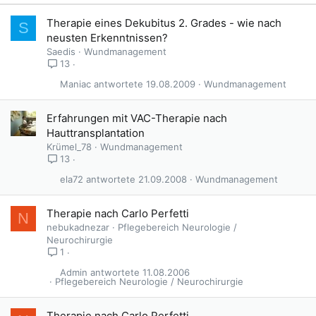
Therapie eines Dekubitus 2. Grades - wie nach
S
neusten Erkenntnissen?
Saedis
Wundmanagement
13
Maniac
19.08.2009
Wundmanagement
Erfahrungen mit VAC-Therapie nach
Hauttransplantation
Krümel_78
Wundmanagement
13
ela72
21.09.2008
Wundmanagement
G
Therapie nach Carlo Perfetti
N
e
nebukadnezar
Pflegebereich Neurologie /
s
Neurochirurgie
p
1
e
Admin
11.08.2006
r
Pflegebereich Neurologie / Neurochirurgie
r
t
Therapie nach Carlo Perfetti