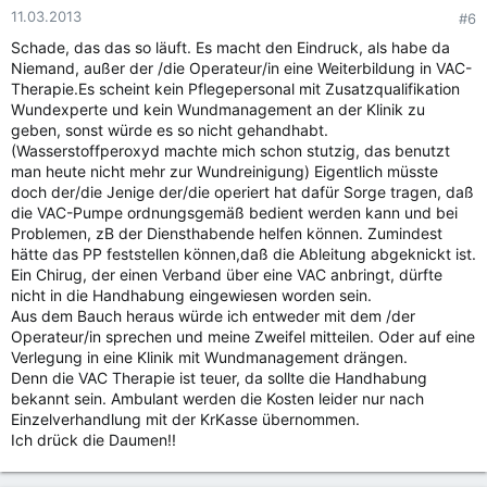
11.03.2013
#6
Schade, das das so läuft. Es macht den Eindruck, als habe da
Niemand, außer der /die Operateur/in eine Weiterbildung in VAC-
Therapie.Es scheint kein Pflegepersonal mit Zusatzqualifikation
Wundexperte und kein Wundmanagement an der Klinik zu
geben, sonst würde es so nicht gehandhabt.
(Wasserstoffperoxyd machte mich schon stutzig, das benutzt
man heute nicht mehr zur Wundreinigung) Eigentlich müsste
doch der/die Jenige der/die operiert hat dafür Sorge tragen, daß
die VAC-Pumpe ordnungsgemäß bedient werden kann und bei
Problemen, zB der Diensthabende helfen können. Zumindest
hätte das PP feststellen können,daß die Ableitung abgeknickt ist.
Ein Chirug, der einen Verband über eine VAC anbringt, dürfte
nicht in die Handhabung eingewiesen worden sein.
Aus dem Bauch heraus würde ich entweder mit dem /der
Operateur/in sprechen und meine Zweifel mitteilen. Oder auf eine
Verlegung in eine Klinik mit Wundmanagement drängen.
Denn die VAC Therapie ist teuer, da sollte die Handhabung
bekannt sein. Ambulant werden die Kosten leider nur nach
Einzelverhandlung mit der KrKasse übernommen.
Ich drück die Daumen!!