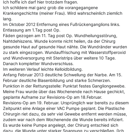
Ich hoffe ich darf hier trotzdem fragen.
Ich schildere mal ganz grob die vorangegangene
Krankengechichte (meiner Frau). Wird wahrscheinlich ziemlich
lang.
Im Oktober 2012 Entfernung eines Fußrückenganglions links.
Entlassung am 1.Tag post Op.
Fäden gezogen am 11. Tag post Op. Wundheilungsstörung,
Nahtdehiszens. Wunde konnte nicht heilen, da der Chirurg
gesunde Haut auf gesunde Haut nähte. Die Wundränder wurden
zu stark eingezogen. Wundauffrischung mit Wasserstoffperoxid
und Wundversorgung mit Steristrips über weitere 10 Tage.
Danach kompletter Wundverschluss.
Im weiteren Verlauf leichte Kelloidbildung.
Anfang Februar 2013 deutliche Schwellung der Narbe. Am 15.
Februar deutliche Blasenbildung und starke Schmerzen.
Punktion in der Rettungsstelle: Punktat festes Gangliongewebe.
Meine Frau wurde über das Wochenende nach Hause gechickt,
geplante Aufname zur Revisions-Op am 18.Februar.
Revisions-Op am 19. Februar. Ursprünglich war bereits zu diesem
Zeitpunkt eine Anlage einer VAC Pumpe geplant. Die Plastische
Chirurgin riet dazu, da sehr viel Gewebe entfernt werden müsse,
zudem war nach dem Wochenende die Wunde bereits infiziert.
Es wurde keine Pumpe angelegt, der Chirurg entschied sich
dazu, die Wunde unter starker Spannung zu verschließen. (Ich