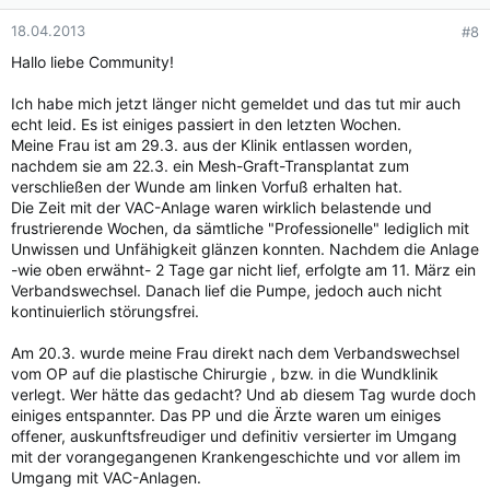
18.04.2013
#8
Hallo liebe Community!
Ich habe mich jetzt länger nicht gemeldet und das tut mir auch
echt leid. Es ist einiges passiert in den letzten Wochen.
Meine Frau ist am 29.3. aus der Klinik entlassen worden,
nachdem sie am 22.3. ein Mesh-Graft-Transplantat zum
verschließen der Wunde am linken Vorfuß erhalten hat.
Die Zeit mit der VAC-Anlage waren wirklich belastende und
frustrierende Wochen, da sämtliche "Professionelle" lediglich mit
Unwissen und Unfähigkeit glänzen konnten. Nachdem die Anlage
-wie oben erwähnt- 2 Tage gar nicht lief, erfolgte am 11. März ein
Verbandswechsel. Danach lief die Pumpe, jedoch auch nicht
kontinuierlich störungsfrei.
Am 20.3. wurde meine Frau direkt nach dem Verbandswechsel
vom OP auf die plastische Chirurgie , bzw. in die Wundklinik
verlegt. Wer hätte das gedacht? Und ab diesem Tag wurde doch
einiges entspannter. Das PP und die Ärzte waren um einiges
offener, auskunftsfreudiger und definitiv versierter im Umgang
mit der vorangegangenen Krankengeschichte und vor allem im
Umgang mit VAC-Anlagen.