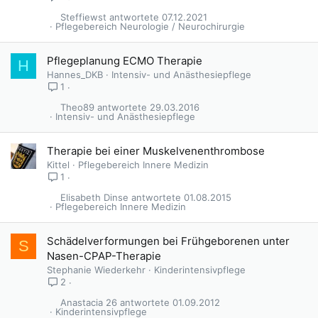
Steffiewst
07.12.2021
Pflegebereich Neurologie / Neurochirurgie
Pflegeplanung ECMO Therapie
H
Hannes_DKB
Intensiv- und Anästhesiepflege
1
Theo89
29.03.2016
Intensiv- und Anästhesiepflege
Therapie bei einer Muskelvenenthrombose
Kittel
Pflegebereich Innere Medizin
1
Elisabeth Dinse
01.08.2015
Pflegebereich Innere Medizin
Schädelverformungen bei Frühgeborenen unter
S
Nasen-CPAP-Therapie
Stephanie Wiederkehr
Kinderintensivpflege
2
Anastacia 26
01.09.2012
Kinderintensivpflege