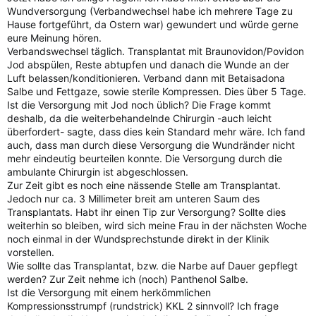
Wundversorgung (Verbandwechsel habe ich mehrere Tage zu
Hause fortgeführt, da Ostern war) gewundert und würde gerne
eure Meinung hören.
Verbandswechsel täglich. Transplantat mit Braunovidon/Povidon
Jod abspülen, Reste abtupfen und danach die Wunde an der
Luft belassen/konditionieren. Verband dann mit Betaisadona
Salbe und Fettgaze, sowie sterile Kompressen. Dies über 5 Tage.
Ist die Versorgung mit Jod noch üblich? Die Frage kommt
deshalb, da die weiterbehandelnde Chirurgin -auch leicht
überfordert- sagte, dass dies kein Standard mehr wäre. Ich fand
auch, dass man durch diese Versorgung die Wundränder nicht
mehr eindeutig beurteilen konnte. Die Versorgung durch die
ambulante Chirurgin ist abgeschlossen.
Zur Zeit gibt es noch eine nässende Stelle am Transplantat.
Jedoch nur ca. 3 Millimeter breit am unteren Saum des
Transplantats. Habt ihr einen Tip zur Versorgung? Sollte dies
weiterhin so bleiben, wird sich meine Frau in der nächsten Woche
noch einmal in der Wundsprechstunde direkt in der Klinik
vorstellen.
Wie sollte das Transplantat, bzw. die Narbe auf Dauer gepflegt
werden? Zur Zeit nehme ich (noch) Panthenol Salbe.
Ist die Versorgung mit einem herkömmlichen
Kompressionsstrumpf (rundstrick) KKL 2 sinnvoll? Ich frage