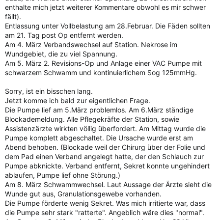
enthalte mich jetzt weiterer Kommentare obwohl es mir schwer
fällt).
Entlassung unter Vollbelastung am 28.Februar. Die Fäden sollten
am 21. Tag post Op entfernt werden.
Am 4. März Verbandswechsel auf Station. Nekrose im
Wundgebiet, die zu viel Spannung.
Am 5. März 2. Revisions-Op und Anlage einer VAC Pumpe mit
schwarzem Schwamm und kontinuierlichem Sog 125mmHg.
Sorry, ist ein bisschen lang.
Jetzt komme ich bald zur eigentlichen Frage.
Die Pumpe lief am 5.März problemlos. Am 6.März ständige
Blockademeldung. Alle Pflegekräfte der Station, sowie
Assistenzärzte wirkten völlig überfordert. Am Mittag wurde die
Pumpe komplett abgeschaltet. Die Ursache wurde erst am
Abend behoben. (Blockade weil der Chirurg über der Folie und
dem Pad einen Verband angelegt hatte, der den Schlauch zur
Pumpe abknickte. Verband entfernt, Sekret konnte ungehindert
ablaufen, Pumpe lief ohne Störung.)
Am 8. März Schwammwechsel. Laut Aussage der Ärzte sieht die
Wunde gut aus, Granulationsgewebe vorhanden.
Die Pumpe förderte wenig Sekret. Was mich irritierte war, dass
die Pumpe sehr stark "ratterte". Angeblich wäre dies "normal".