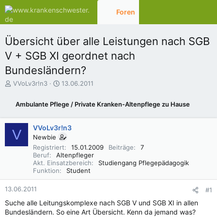
Foren
Aktuelles
Übersicht über alle Leistungen nach SGB
V + SGB XI geordnet nach
Bundesländern?
E
E
VVoLv3r!n3
13.06.2011
r
r
s
s
Ambulante Pflege / Private Kranken-Altenpflege zu Hause
t
t
e
e
l
l
VVoLv3r!n3
V
l
l
Newbie
e
t
Registriert
15.01.2009
Beiträge
7
r
a
Beruf
Altenpfleger
m
Akt. Einsatzbereich
Studiengang Pflegepädagogik
Funktion
Student
13.06.2011
#1
Suche alle Leitungskomplexe nach SGB V und SGB XI in allen
Bundesländern. So eine Art Übersicht. Kenn da jemand was?