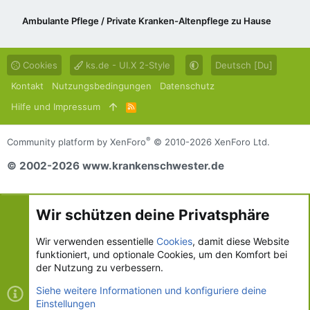
Ambulante Pflege / Private Kranken-Altenpflege zu Hause
Cookies
ks.de - UI.X 2-Style
Deutsch [Du]
Kontakt
Nutzungsbedingungen
Datenschutz
Hilfe und Impressum
R
S
S
®
Community platform by XenForo
© 2010-2026 XenForo Ltd.
© 2002-2026 www.krankenschwester.de
Wir schützen deine Privatsphäre
Wir verwenden essentielle
Cookies
, damit diese Website
funktioniert, und optionale Cookies, um den Komfort bei
der Nutzung zu verbessern.
Siehe weitere Informationen und konfiguriere deine
Einstellungen