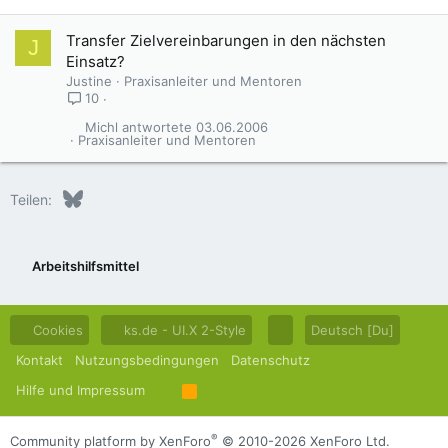
Transfer Zielvereinbarungen in den nächsten
J
Einsatz?
Justine
Praxisanleiter und Mentoren
10
Michl
03.06.2006
Praxisanleiter und Mentoren
Bluesky
LinkedIn
Reddit
Pinterest
Tumblr
WhatsApp
E-Mail
Teilen:
Arbeitshilfsmittel
Cookies
ks.de - UI.X 2-Style
Deutsch [Du]
Kontakt
Nutzungsbedingungen
Datenschutz
Hilfe und Impressum
R
S
S
®
Community platform by XenForo
© 2010-2026 XenForo Ltd.