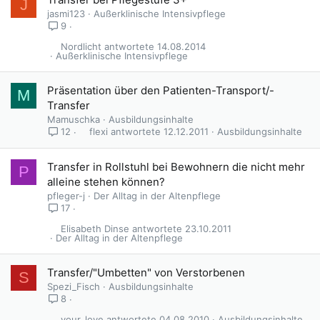
J
jasmi123
Außerklinische Intensivpflege
9
Nordlicht
14.08.2014
Außerklinische Intensivpflege
Präsentation über den Patienten-Transport/-
M
Transfer
Mamuschka
Ausbildungsinhalte
flexi
12.12.2011
Ausbildungsinhalte
12
Transfer in Rollstuhl bei Bewohnern die nicht mehr
P
alleine stehen können?
pfleger-j
Der Alltag in der Altenpflege
17
Elisabeth Dinse
23.10.2011
Der Alltag in der Altenpflege
Transfer/"Umbetten" von Verstorbenen
S
Spezi_Fisch
Ausbildungsinhalte
8
your_love
04.08.2010
Ausbildungsinhalte