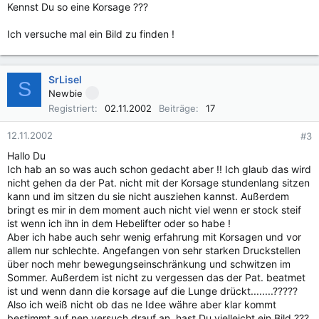
Kennst Du so eine Korsage ???
Ich versuche mal ein Bild zu finden !
SrLisel
S
Newbie
Registriert
02.11.2002
Beiträge
17
12.11.2002
#3
Hallo Du
Ich hab an so was auch schon gedacht aber !! Ich glaub das wird
nicht gehen da der Pat. nicht mit der Korsage stundenlang sitzen
kann und im sitzen du sie nicht ausziehen kannst. Außerdem
bringt es mir in dem moment auch nicht viel wenn er stock steif
ist wenn ich ihn in dem Hebelifter oder so habe !
Aber ich habe auch sehr wenig erfahrung mit Korsagen und vor
allem nur schlechte. Angefangen von sehr starken Druckstellen
über noch mehr bewegungseinschränkung und schwitzen im
Sommer. Außerdem ist nicht zu vergessen das der Pat. beatmet
ist und wenn dann die korsage auf die Lunge drückt........?????
Also ich weiß nicht ob das ne Idee währe aber klar kommt
bestimmt auf nen versuch drauf an. hast Du vielleicht ein Bild ???