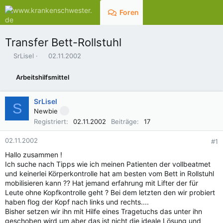
Foren
Aktuelles
Transfer Bett-Rollstuhl
E
E
SrLisel
02.11.2002
r
r
s
s
Arbeitshilfsmittel
t
t
e
e
l
l
SrLisel
S
l
l
Newbie
e
t
Registriert
02.11.2002
Beiträge
17
r
a
m
02.11.2002
#1
Hallo zusammen !
Ich suche nach Tipps wie ich meinen Patienten der vollbeatmet
und keinerlei Körperkontrolle hat am besten vom Bett in Rollstuhl
mobilisieren kann ?? Hat jemand erfahrung mit Lifter der für
Leute ohne Kopfkontrolle geht ? Bei dem letzten den wir probiert
haben flog der Kopf nach links und rechts....
Bisher setzen wir ihn mit Hilfe eines Tragetuchs das unter ihn
geschoben wird um aber das ist nicht die ideale Lösung und