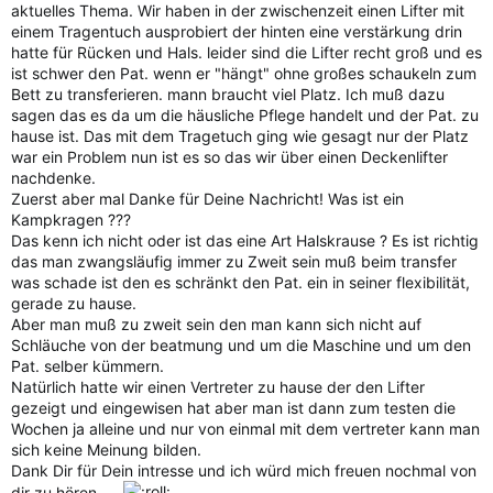
aktuelles Thema. Wir haben in der zwischenzeit einen Lifter mit
einem Tragentuch ausprobiert der hinten eine verstärkung drin
hatte für Rücken und Hals. leider sind die Lifter recht groß und es
ist schwer den Pat. wenn er "hängt" ohne großes schaukeln zum
Bett zu transferieren. mann braucht viel Platz. Ich muß dazu
sagen das es da um die häusliche Pflege handelt und der Pat. zu
hause ist. Das mit dem Tragetuch ging wie gesagt nur der Platz
war ein Problem nun ist es so das wir über einen Deckenlifter
nachdenke.
Zuerst aber mal Danke für Deine Nachricht! Was ist ein
Kampkragen ???
Das kenn ich nicht oder ist das eine Art Halskrause ? Es ist richtig
das man zwangsläufig immer zu Zweit sein muß beim transfer
was schade ist den es schränkt den Pat. ein in seiner flexibilität,
gerade zu hause.
Aber man muß zu zweit sein den man kann sich nicht auf
Schläuche von der beatmung und um die Maschine und um den
Pat. selber kümmern.
Natürlich hatte wir einen Vertreter zu hause der den Lifter
gezeigt und eingewisen hat aber man ist dann zum testen die
Wochen ja alleine und nur von einmal mit dem vertreter kann man
sich keine Meinung bilden.
Dank Dir für Dein intresse und ich würd mich freuen nochmal von
dir zu hören.....