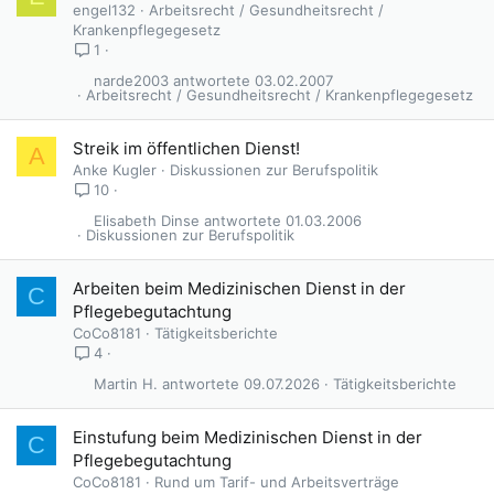
e
engel132
Arbeitsrecht / Gesundheitsrecht /
s
Krankenpflegegesetz
p
1
e
narde2003
03.02.2007
r
Arbeitsrecht / Gesundheitsrecht / Krankenpflegegesetz
r
t
Streik im öffentlichen Dienst!
A
Anke Kugler
Diskussionen zur Berufspolitik
10
Elisabeth Dinse
01.03.2006
Diskussionen zur Berufspolitik
Arbeiten beim Medizinischen Dienst in der
C
Pflegebegutachtung
CoCo8181
Tätigkeitsberichte
4
Martin H.
09.07.2026
Tätigkeitsberichte
Einstufung beim Medizinischen Dienst in der
C
Pflegebegutachtung
CoCo8181
Rund um Tarif- und Arbeitsverträge