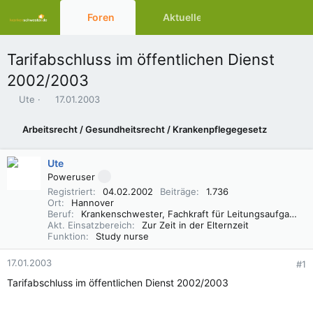
Foren
Aktuelles
Ressourcen
Tarifabschluss im öffentlichen Dienst
2002/2003
E
E
Ute
17.01.2003
r
r
s
s
Arbeitsrecht / Gesundheitsrecht / Krankenpflegegesetz
t
t
e
e
l
l
Ute
l
l
Poweruser
e
t
Registriert
04.02.2002
Beiträge
1.736
r
a
Ort
Hannover
m
Beruf
Krankenschwester, Fachkraft für Leitungsaufgaben in der Pflege (FLP)
Akt. Einsatzbereich
Zur Zeit in der Elternzeit
Funktion
Study nurse
17.01.2003
#1
Tarifabschluss im öffentlichen Dienst 2002/2003