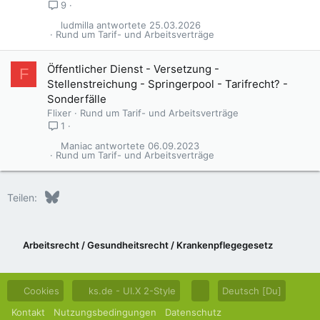
9
ludmilla
25.03.2026
Rund um Tarif- und Arbeitsverträge
Öffentlicher Dienst - Versetzung -
F
Stellenstreichung - Springerpool - Tarifrecht? -
Sonderfälle
Flixer
Rund um Tarif- und Arbeitsverträge
1
Maniac
06.09.2023
Rund um Tarif- und Arbeitsverträge
Bluesky
LinkedIn
Reddit
Pinterest
Tumblr
WhatsApp
E-Mail
Teilen:
Arbeitsrecht / Gesundheitsrecht / Krankenpflegegesetz
Cookies
ks.de - UI.X 2-Style
Deutsch [Du]
Kontakt
Nutzungsbedingungen
Datenschutz