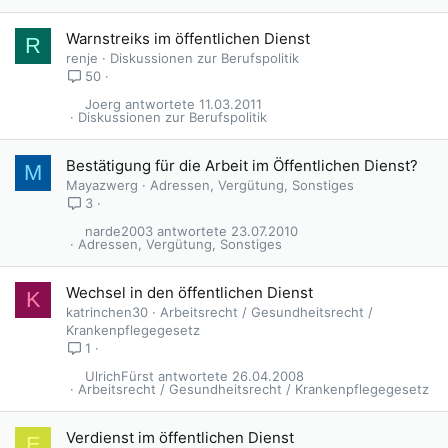
Warnstreiks im öffentlichen Dienst
R
renje
Diskussionen zur Berufspolitik
50
Joerg
11.03.2011
Diskussionen zur Berufspolitik
Bestätigung für die Arbeit im Öffentlichen Dienst?
M
Mayazwerg
Adressen, Vergütung, Sonstiges
3
narde2003
23.07.2010
Adressen, Vergütung, Sonstiges
Wechsel in den öffentlichen Dienst
K
katrinchen30
Arbeitsrecht / Gesundheitsrecht /
Krankenpflegegesetz
1
UlrichFürst
26.04.2008
Arbeitsrecht / Gesundheitsrecht / Krankenpflegegesetz
G
Verdienst im öffentlichen Dienst
E