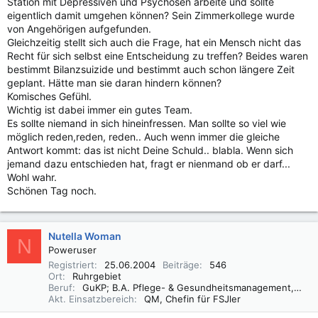
Station mit Depressiven und Psychosen arbeite und sollte
eigentlich damit umgehen können? Sein Zimmerkollege wurde
von Angehörigen aufgefunden.
Gleichzeitig stellt sich auch die Frage, hat ein Mensch nicht das
Recht für sich selbst eine Entscheidung zu treffen? Beides waren
bestimmt Bilanzsuizide und bestimmt auch schon längere Zeit
geplant. Hätte man sie daran hindern können?
Komisches Gefühl.
Wichtig ist dabei immer ein gutes Team.
Es sollte niemand in sich hineinfressen. Man sollte so viel wie
möglich reden,reden, reden.. Auch wenn immer die gleiche
Antwort kommt: das ist nicht Deine Schuld.. blabla. Wenn sich
jemand dazu entschieden hat, fragt er nienmand ob er darf...
Wohl wahr.
Schönen Tag noch.
Nutella Woman
N
Poweruser
Registriert
25.06.2004
Beiträge
546
Ort
Ruhrgebiet
Beruf
GuKP; B.A. Pflege- & Gesundheitsmanagement, QMB, M.A. Sozialmanagement
Akt. Einsatzbereich
QM, Chefin für FSJler