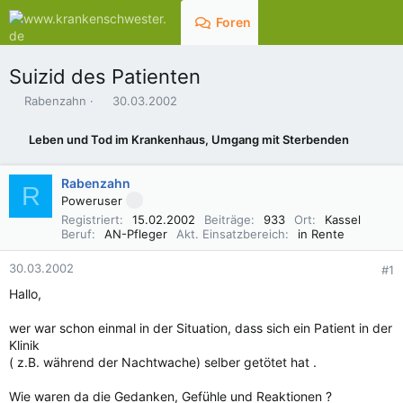
Foren
Aktuelles
Suizid des Patienten
E
E
Rabenzahn
30.03.2002
r
r
s
s
Leben und Tod im Krankenhaus, Umgang mit Sterbenden
t
t
e
e
l
l
Rabenzahn
R
l
l
Poweruser
e
t
Registriert
15.02.2002
Beiträge
933
Ort
Kassel
r
a
Beruf
AN-Pfleger
Akt. Einsatzbereich
in Rente
m
30.03.2002
#1
Hallo,
wer war schon einmal in der Situation, dass sich ein Patient in der
Klinik
( z.B. während der Nachtwache) selber getötet hat .
Wie waren da die Gedanken, Gefühle und Reaktionen ?