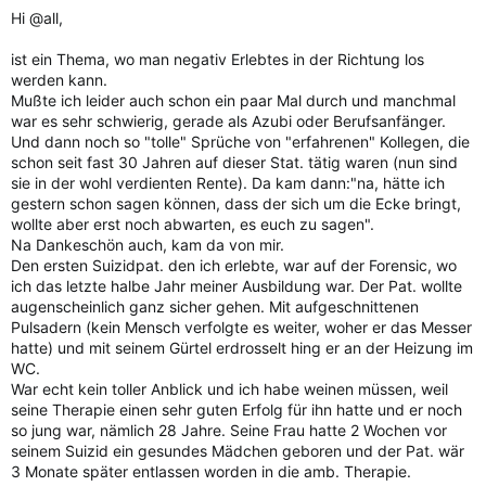
Hi @all,
ist ein Thema, wo man negativ Erlebtes in der Richtung los
werden kann.
Mußte ich leider auch schon ein paar Mal durch und manchmal
war es sehr schwierig, gerade als Azubi oder Berufsanfänger.
Und dann noch so "tolle" Sprüche von "erfahrenen" Kollegen, die
schon seit fast 30 Jahren auf dieser Stat. tätig waren (nun sind
sie in der wohl verdienten Rente). Da kam dann:"na, hätte ich
gestern schon sagen können, dass der sich um die Ecke bringt,
wollte aber erst noch abwarten, es euch zu sagen".
Na Dankeschön auch, kam da von mir.
Den ersten Suizidpat. den ich erlebte, war auf der Forensic, wo
ich das letzte halbe Jahr meiner Ausbildung war. Der Pat. wollte
augenscheinlich ganz sicher gehen. Mit aufgeschnittenen
Pulsadern (kein Mensch verfolgte es weiter, woher er das Messer
hatte) und mit seinem Gürtel erdrosselt hing er an der Heizung im
WC.
War echt kein toller Anblick und ich habe weinen müssen, weil
seine Therapie einen sehr guten Erfolg für ihn hatte und er noch
so jung war, nämlich 28 Jahre. Seine Frau hatte 2 Wochen vor
seinem Suizid ein gesundes Mädchen geboren und der Pat. wär
3 Monate später entlassen worden in die amb. Therapie.