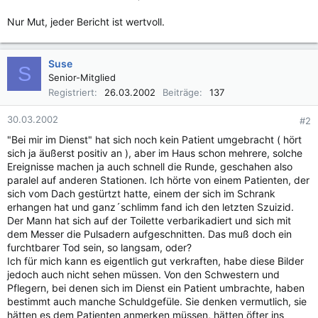
Nur Mut, jeder Bericht ist wertvoll.
Suse
S
Senior-Mitglied
Registriert
26.03.2002
Beiträge
137
30.03.2002
#2
"Bei mir im Dienst" hat sich noch kein Patient umgebracht ( hört
sich ja äußerst positiv an ), aber im Haus schon mehrere, solche
Ereignisse machen ja auch schnell die Runde, geschahen also
paralel auf anderen Stationen. Ich hörte von einem Patienten, der
sich vom Dach gestürtzt hatte, einem der sich im Schrank
erhangen hat und ganz´schlimm fand ich den letzten Szuizid.
Der Mann hat sich auf der Toilette verbarikadiert und sich mit
dem Messer die Pulsadern aufgeschnitten. Das muß doch ein
furchtbarer Tod sein, so langsam, oder?
Ich für mich kann es eigentlich gut verkraften, habe diese Bilder
jedoch auch nicht sehen müssen. Von den Schwestern und
Pflegern, bei denen sich im Dienst ein Patient umbrachte, haben
bestimmt auch manche Schuldgefüle. Sie denken vermutlich, sie
hätten es dem Patienten anmerken müssen, hätten öfter ins