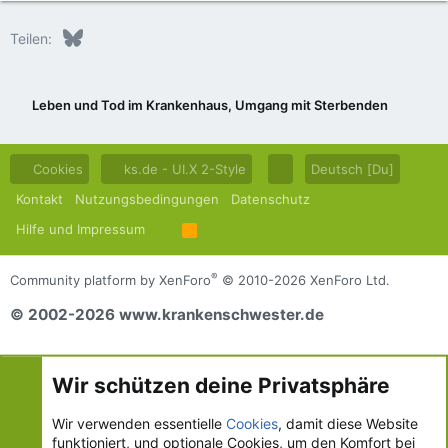
Bluesky
LinkedIn
Reddit
Pinterest
Tumblr
WhatsApp
E-Mail
Teilen:
Leben und Tod im Krankenhaus, Umgang mit Sterbenden
Cookies
ks.de - UI.X 2-Style
Deutsch [Du]
Kontakt
Nutzungsbedingungen
Datenschutz
Hilfe und Impressum
R
S
S
®
Community platform by XenForo
© 2010-2026 XenForo Ltd.
© 2002-2026 www.krankenschwester.de
Wir schützen deine Privatsphäre
Wir verwenden essentielle
Cookies
, damit diese Website
funktioniert, und optionale Cookies, um den Komfort bei