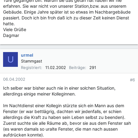
Türe gegangen bin. Warum sie das getan hat haben wir nie
erfahren. Sie war nicht von unserer Station,bzw. aus unserem
Gebäude. Einige Jahre später ist so etwas im Nachbargebäude
passiert. Doch ich bin froh daß ich zu dieser Zeit keinen Dienst
hatte.
Viele Grüße
Dagmar
urmel
U
Stammgast
Registriert
11.02.2002
Beiträge
291
06.04.2002
#6
Ich selber war bisher auch nie in einer solchen Situation,
allerdings einige meiner Kolleginnen.
Im Nachtdienst einer Kollegin stürzte sich ein Mann aus dem
Fenster (er war bettlägrig, dachten wir jedenfalls, er schien
allerdings die Kraft zu haben sein Leben selbst zu beenden).
Zuerst suchte sie alle Räume ab, bevor sie aus dem Fenster sah
(es waren damals so uralte Fenster, die man nach aussen
aufdrücken konnte).