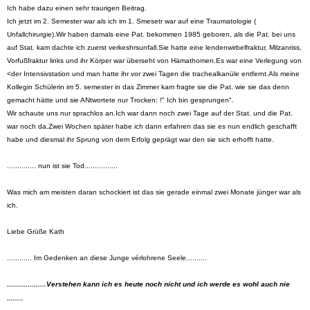
Ich habe dazu einen sehr traurigen Beitrag.
Ich jetzt im 2. Semester war als ich im 1. Smesetr war auf eine Traumatologie (
Unfallchirurgie).
Wir haben damals eine Pat. bekommen 1985 geboren, als die Pat. bei uns
auf Stat. kam dachte ich zuerst verkeshrsunfall.
Sie hatte eine lendenwirbelfraktur, Milzanriss,
Vorfußfraktur links und ihr Körper war überseht von Hämathomen.
Es war eine Verlegung von
<der Intensivstation und man hatte ihr vor zwei Tagen die trachealkanüle entfernt.
Als meine
Kollegin Schülerin im 5. semester in das Zimmer kam fragte sie die Pat. wie sie das denn
gemacht hätte und sie ANtwortete nur Trocken: !" Ich bin gesprungen".
Wir schaute uns nur sprachlos an.
Ich war dann noch zwei Tage auf der Stat. und die Pat.
war noch da.
Zwei Wochen später habe ich dann erfahren das sie es nun endlich geschafft
habe und diesmal ihr Sprung von dem Erfolg geprägt war den sie sich erhofft hatte.
.............. nun ist sie Tod................
Was mich am meisten daran schockiert ist das sie gerade einmal zwei Monate jünger war als
ich.
Liebe Grüße Kath
............ Im Gedenken an diese Junge vérlohrene Seele..........
...................Verstehen kann ich es heute noch nicht und ich werde es wohl auch nie
........