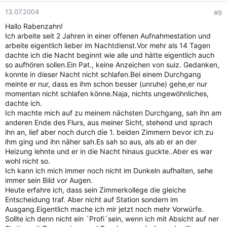
13.07.2004
#9
Hallo Rabenzahn!
Ich arbeite seit 2 Jahren in einer offenen Aufnahmestation und
arbeite eigentlich lieber im Nachtdienst.Vor mehr als 14 Tagen
dachte ich die Nacht beginnt wie alle und hätte eigentlich auch
so aufhören sollen.Ein Pat., keine Anzeichen von suiz. Gedanken,
konnte in dieser Nacht nicht schlafen.Bei einem Durchgang
meinte er nur, dass es ihm schon besser (unruhe) gehe,er nur
momentan nicht schlafen könne.Naja, nichts ungewöhnliches,
dachte ich.
Ich machte mich auf zu meinem nächsten Durchgang, sah ihn am
anderen Ende des Flurs, aus meiner Sicht, stehend und sprach
ihn an, lief aber noch durch die 1. beiden Zimmern bevor ich zu
ihm ging und ihn näher sah.Es sah so aus, als ab er an der
Heizung lehnte und er in die Nacht hinaus guckte..Aber es war
wohl nicht so.
Ich kann ich mich immer noch nicht im Dunkeln aufhalten, sehe
immer sein Bild vor Augen.
Heute erfahre ich, dass sein Zimmerkollege die gleiche
Entscheidung traf. Aber nicht auf Station sondern im
Ausgang.Eigentlich mache ich mir jetzt noch mehr Vorwürfe.
Sollte ich denn nicht ein ´Profi´sein, wenn ich mit Absicht auf ner