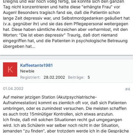
Ereignis und war noch völlig fertig, sie konnte sich den ganzen
Tag nicht konzentrieren und hatte diese "erhängte Frau" vor
Augen! Besonders tragisch fand sie, daß die Patientin schon
lange Zeit depressiv war, und Selbstmordgedanken geäußert hat
(v.a. gegnüber ihr) und sie das dem Pflegepersonal weitergegen
hat. Diese haben sämtliche Anzeichen aber verharmlost, mit den
Worten: "Die ist eben depressiv" Traurig, daß dort niemand
eingegriffen hat, und die Patienten in psychologische Betreuung
übergeben hat...
Kaffeetante1981
K
Newbie
Registriert
28.02.2002
Beiträge
5
01.04.2002
#4
Auf meiner jetzigen Station (Akutpsychiatrische-
Aufnahmestation) kommt es ziemlich oft vor, daß sich Patienten
umbringen, oder es zumindest versuchen. Die meisten schaffen
es auch trotz 15minütiger Kontrollen, sich etwas anzutun.
Ich finde, daß mit solchen Situationen recht gut umgegangen
wird. Ich als Schülerin war selber noch nicht in der Situation,
jemanden "zu finden", aber trotzdem werde ich in die Gespräche