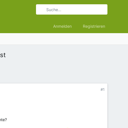
Anmelden
Registrieren
st
#1
nte?