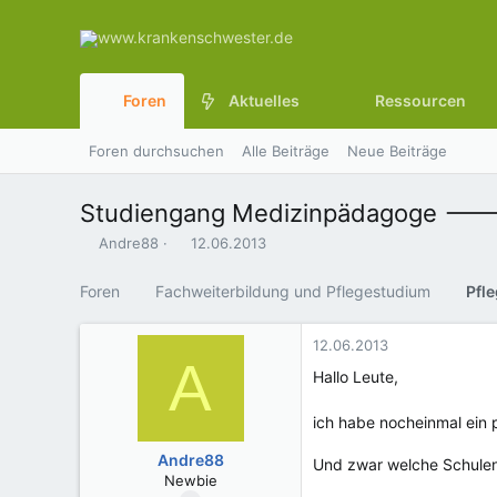
Foren
Aktuelles
Ressourcen
Foren durchsuchen
Alle Beiträge
Neue Beiträge
Studiengang Medizinpädagoge --->
E
E
Andre88
12.06.2013
r
r
s
s
Foren
Fachweiterbildung und Pflegestudium
t
t
e
e
l
l
12.06.2013
A
l
l
Hallo Leute,
e
t
r
a
ich habe nocheinmal ei
m
Andre88
Und zwar welche Schulen
Newbie