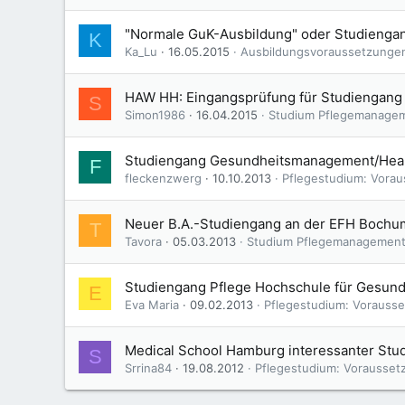
"Normale GuK-Ausbildung" oder Studienga
K
Ka_Lu
16.05.2015
Ausbildungsvoraussetzunge
HAW HH: Eingangsprüfung für Studiengang 
S
Simon1986
16.04.2015
Studium Pflegemanage
Studiengang Gesundheitsmanagement/Heal
F
fleckenzwerg
10.10.2013
Pflegestudium: Vorau
Neuer B.A.-Studiengang an der EFH Bochu
T
Tavora
05.03.2013
Studium Pflegemanagemen
Studiengang Pflege Hochschule für Gesun
E
Eva Maria
09.02.2013
Pflegestudium: Vorausse
Medical School Hamburg interessanter Studi
S
Srrina84
19.08.2012
Pflegestudium: Voraussetz