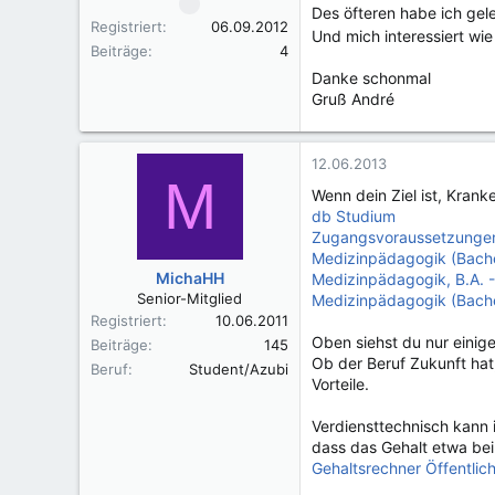
Des öfteren habe ich gel
Registriert
06.09.2012
Und mich interessiert wi
Beiträge
4
Danke schonmal
Gruß André
12.06.2013
M
Wenn dein Ziel ist, Kran
db Studium
Zugangsvoraussetzungen 
Medizinpädagogik (Bache
MichaHH
Medizinpädagogik, B.A. 
Senior-Mitglied
Medizinpädagogik (Bachel
Registriert
10.06.2011
Oben siehst du nur einige
Beiträge
145
Ob der Beruf Zukunft hat
Beruf
Student/Azubi
Vorteile.
Verdiensttechnisch kann i
dass das Gehalt etwa bei
Gehaltsrechner Öffentlich