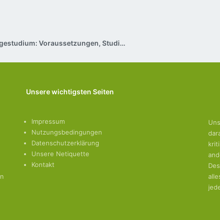
Pflegestudium: Voraussetzungen, Studieninhalte, Studienorte
Unsere wichtigsten Seiten
Impressum
Uns
Nutzungsbedingungen
dar
Datenschutzerklärung
kri
Unsere Netiquette
and
Kontakt
Des
en
all
jed