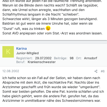
Also ich würde auf jeden Fall die räumliche Trennung anstreben.
Warum ist die Blinde denn nachts wach? Schläft sie tagsüber,
dann, wie Urmel schon anregte, wachhalten und den
Schlafrhythmus langsam in die Nacht "schieben".
Schwarztee wirkt, länger als 3 Minuten gezogen beruhigend.
Baldrian ist gut wenn sie innere Unruhe hat, oder wenn sie
"Durst" ruft, was zu trinken
Sonst AVD anpiepsen oder vom Stat.-Arzt was anordnen lassen.
Karina
K
Junior-Mitglied
Registriert
29.07.2002
Beiträge
98
Ort
Arnsdorf
Beruf
Krankenschwester
12.08.2002
#6
ich hatte schon so ein Fall auf der Sation, wir haben dann nach
Absprache mit dem Arzt, die nachtaktive Pat. Nachts über ins
Arztzimmer geschafft und früh wurde sie wieder "umgeräumt".
Somit war beiden geholfen. Die eine Pat. konnte schlafen und ich
habe gleich gehört, wenn die andere Pat. gerufen hat, da das
Arztzimmer in unmittelbarer nähe des Schwesternzimmers war.