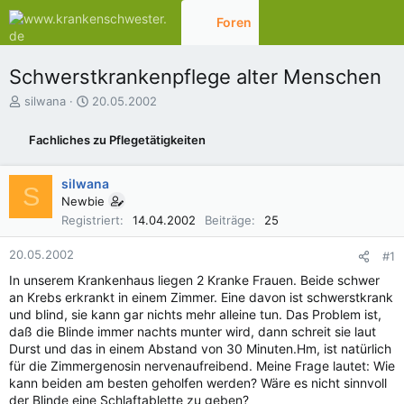
Foren
Aktuelles
Schwerstkrankenpflege alter Menschen
E
E
silwana
20.05.2002
r
r
s
s
Fachliches zu Pflegetätigkeiten
t
t
e
e
l
l
silwana
S
l
l
Newbie
e
t
Registriert
14.04.2002
Beiträge
25
r
a
m
20.05.2002
#1
In unserem Krankenhaus liegen 2 Kranke Frauen. Beide schwer
an Krebs erkrankt in einem Zimmer. Eine davon ist schwerstkrank
und blind, sie kann gar nichts mehr alleine tun. Das Problem ist,
daß die Blinde immer nachts munter wird, dann schreit sie laut
Durst und das in einem Abstand von 30 Minuten.Hm, ist natürlich
für die Zimmergenosin nervenaufreibend. Meine Frage lautet: Wie
kann beiden am besten geholfen werden? Wäre es nicht sinnvoll
der Blinde eine Schlaftablette zu geben?