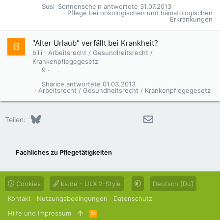
Susi_Sonnenschein
31.07.2013
Pflege bei onkologischen und hämatologischen
Erkrankungen
"Alter Urlaub" verfällt bei Krankheit?
B
billi
Arbeitsrecht / Gesundheitsrecht /
Krankenpflegegesetz
9
Sharice
01.03.2013
Arbeitsrecht / Gesundheitsrecht / Krankenpflegegesetz
Bluesky
LinkedIn
Reddit
Pinterest
Tumblr
WhatsApp
E-Mail
Teilen:
Fachliches zu Pflegetätigkeiten
Cookies
ks.de - UI.X 2-Style
Deutsch [Du]
Kontakt
Nutzungsbedingungen
Datenschutz
Hilfe und Impressum
R
S