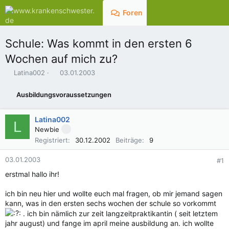
Foren
Aktuelles
Schule: Was kommt in den ersten 6
Wochen auf mich zu?
E
E
Latina002
03.01.2003
r
r
s
s
Ausbildungsvoraussetzungen
t
t
e
e
l
l
Latina002
L
l
l
Newbie
e
t
Registriert
30.12.2002
Beiträge
9
r
a
m
03.01.2003
#1
erstmal hallo ihr!
ich bin neu hier und wollte euch mal fragen, ob mir jemand sagen
kann, was in den ersten sechs wochen der schule so vorkommt
. ich bin nämlich zur zeit langzeitpraktikantin ( seit letztem
jahr august) und fange im april meine ausbildung an. ich wollte