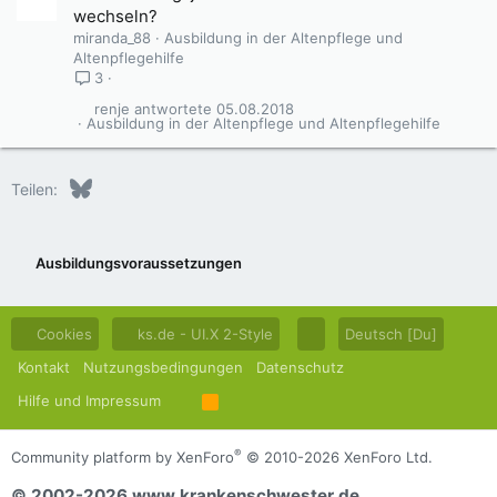
wechseln?
miranda_88
Ausbildung in der Altenpflege und
Altenpflegehilfe
3
renje
05.08.2018
Ausbildung in der Altenpflege und Altenpflegehilfe
Bluesky
LinkedIn
Reddit
Pinterest
Tumblr
WhatsApp
E-Mail
Teilen:
Ausbildungsvoraussetzungen
Cookies
ks.de - UI.X 2-Style
Deutsch [Du]
Kontakt
Nutzungsbedingungen
Datenschutz
Hilfe und Impressum
R
S
S
®
Community platform by XenForo
© 2010-2026 XenForo Ltd.
© 2002-2026 www.krankenschwester.de