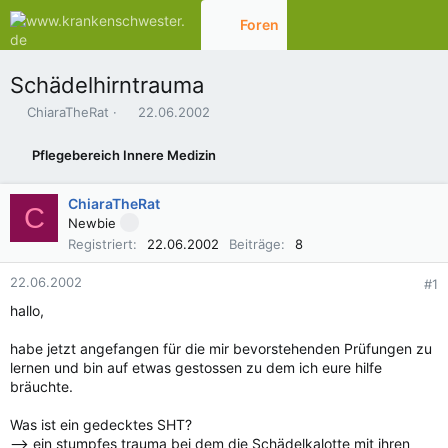
Foren
Aktuelles
Schädelhirntrauma
E
E
ChiaraTheRat
22.06.2002
r
r
s
s
Pflegebereich Innere Medizin
t
t
e
e
l
l
ChiaraTheRat
C
l
l
Newbie
e
t
Registriert
22.06.2002
Beiträge
8
r
a
m
22.06.2002
#1
hallo,
habe jetzt angefangen für die mir bevorstehenden Prüfungen zu
lernen und bin auf etwas gestossen zu dem ich eure hilfe
bräuchte.
Was ist ein gedecktes SHT?
--> ein stumpfes trauma bei dem die Schädelkalotte mit ihren