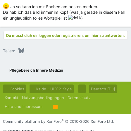
Ja so kann ich mir Sachen am besten merken.
Da hab ich das Bild immer im Kopf (was ja gerade in diesem Fall
ein unglaublich tolles Wortspiel ist
)
Du musst dich einloggen oder registrieren, um hier zu antworten.
Bluesky
LinkedIn
Reddit
Pinterest
Tumblr
WhatsApp
E-Mail
Teilen:
Pflegebereich Innere Medizin
Cookies
ks.de - UI.X 2-Style
Deutsch [Du]
Kontakt
Nutzungsbedingungen
Datenschutz
Hilfe und Impressum
R
S
S
®
Community platform by XenForo
© 2010-2026 XenForo Ltd.