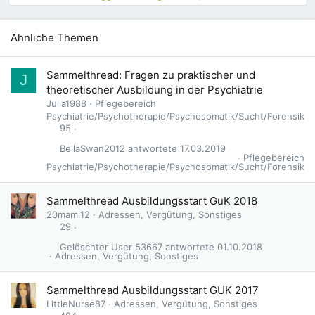
Ähnliche Themen
A
Sammelthread: Fragen zu praktischer und
J
n
theoretischer Ausbildung in der Psychiatrie
g
Julia1988
Pflegebereich
e
Psychiatrie/Psychotherapie/Psychosomatik/Sucht/Forensik
p
95
i
BellaSwan2012
17.03.2019
n
Pflegebereich
n
Psychiatrie/Psychotherapie/Psychosomatik/Sucht/Forensik
t
Sammelthread Ausbildungsstart GuK 2018
20mami12
Adressen, Vergütung, Sonstiges
29
Gelöschter User 53667
01.10.2018
Adressen, Vergütung, Sonstiges
G
Sammelthread Ausbildungsstart GUK 2017
e
LittleNurse87
Adressen, Vergütung, Sonstiges