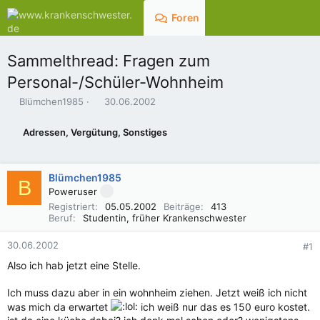
Foren
Aktuelles
Sammelthread: Fragen zum
Personal-/Schüler-Wohnheim
E
E
Blümchen1985
30.06.2002
r
r
s
s
Adressen, Vergütung, Sonstiges
t
t
e
e
l
l
Blümchen1985
l
l
B
e
t
Poweruser
r
a
Registriert
05.05.2002
Beiträge
413
m
Beruf
Studentin, früher Krankenschwester
30.06.2002
#1
Also ich hab jetzt eine Stelle.
Ich muss dazu aber in ein wohnheim ziehen. Jetzt weiß ich nicht
was mich da erwartet
ich weiß nur das es 150 euro kostet.