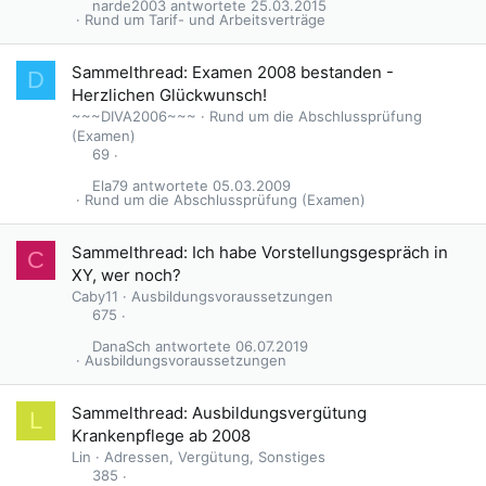
narde2003
25.03.2015
i
Rund um Tarif- und Arbeitsverträge
n
n
G
Sammelthread: Examen 2008 bestanden -
t
D
e
Herzlichen Glückwunsch!
s
~~~DIVA2006~~~
Rund um die Abschlussprüfung
p
(Examen)
e
69
r
Ela79
05.03.2009
r
Rund um die Abschlussprüfung (Examen)
t
A
Sammelthread: Ich habe Vorstellungsgespräch in
C
n
XY, wer noch?
g
Caby11
Ausbildungsvoraussetzungen
e
675
p
DanaSch
06.07.2019
i
Ausbildungsvoraussetzungen
n
n
A
Sammelthread: Ausbildungsvergütung
t
L
n
Krankenpflege ab 2008
g
Lin
Adressen, Vergütung, Sonstiges
e
385