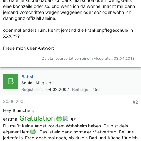
ist da eine küche dabei? ich denk mal schon oder? wenigstens
eine kochzeile oder so. und wenn ich da wohne, macht mir dann
jemand vorschriften wegen weggehen oder so? oder wohn ich
dann ganz offiziell alleine.
oder mal anders rum. kennt jemand die krankenpflegeschule in
XXX ???
Freue mich über Antwort
Zuletzt bearbeitet von einem Moderator:
03.04.2013
Babsi
B
Senior-Mitglied
Registriert
04.02.2002
Beiträge
156
30.06.2002
#2
Hey Blümchen,
Gratulation
erstmal
Du mußt keine Angst vor dem Wohnheim haben. Du bist dein
eigener Herr
. Das ist ein ganz normaler Mietvertrag. Bei uns
jedenfalls. Frag doch mal nach, ob du ein Bad und Küche für dich