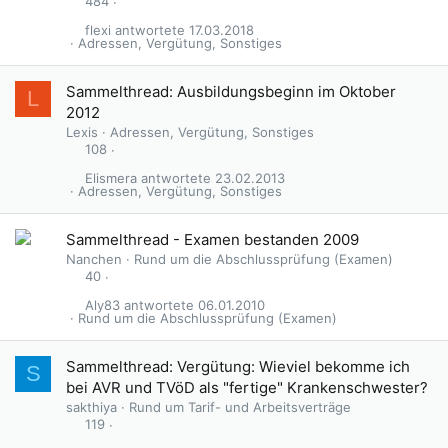
s
484
p
flexi
17.03.2018
e
Adressen, Vergütung, Sonstiges
r
r
G
Sammelthread: Ausbildungsbeginn im Oktober
L
t
e
2012
s
Lexis
Adressen, Vergütung, Sonstiges
p
108
e
Elismera
23.02.2013
r
Adressen, Vergütung, Sonstiges
r
t
Sammelthread - Examen bestanden 2009
Nanchen
Rund um die Abschlussprüfung (Examen)
40
Aly83
06.01.2010
Rund um die Abschlussprüfung (Examen)
A
Sammelthread: Vergütung: Wieviel bekomme ich
S
n
bei AVR und TVöD als "fertige" Krankenschwester?
g
sakthiya
Rund um Tarif- und Arbeitsverträge
e
119
p