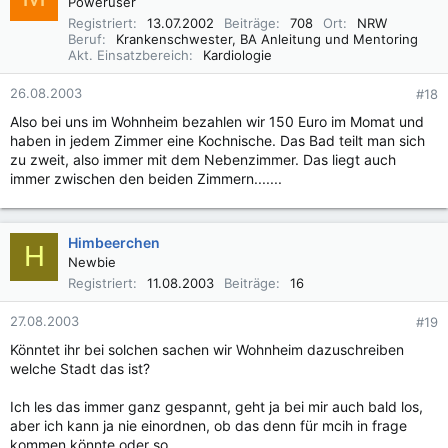
Poweruser
Registriert
13.07.2002
Beiträge
708
Ort
NRW
Beruf
Krankenschwester, BA Anleitung und Mentoring
Akt. Einsatzbereich
Kardiologie
26.08.2003
#18
Also bei uns im Wohnheim bezahlen wir 150 Euro im Momat und
haben in jedem Zimmer eine Kochnische. Das Bad teilt man sich
zu zweit, also immer mit dem Nebenzimmer. Das liegt auch
immer zwischen den beiden Zimmern.......
Himbeerchen
H
Newbie
Registriert
11.08.2003
Beiträge
16
27.08.2003
#19
Könntet ihr bei solchen sachen wir Wohnheim dazuschreiben
welche Stadt das ist?
Ich les das immer ganz gespannt, geht ja bei mir auch bald los,
aber ich kann ja nie einordnen, ob das denn für mcih in frage
kommen könnte oder so ...