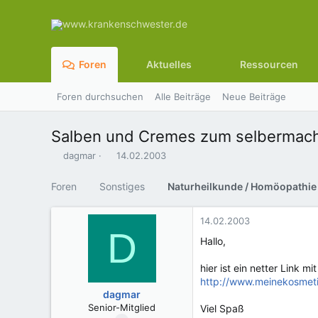
Foren
Aktuelles
Ressourcen
Foren durchsuchen
Alle Beiträge
Neue Beiträge
Salben und Cremes zum selbermac
E
E
dagmar
14.02.2003
r
r
s
s
Foren
Sonstiges
Naturheilkunde / Homöopathie
t
t
e
e
l
l
14.02.2003
D
l
l
Hallo,
e
t
r
a
hier ist ein netter Link 
m
http://www.meinekosmeti
dagmar
Senior-Mitglied
Viel Spaß