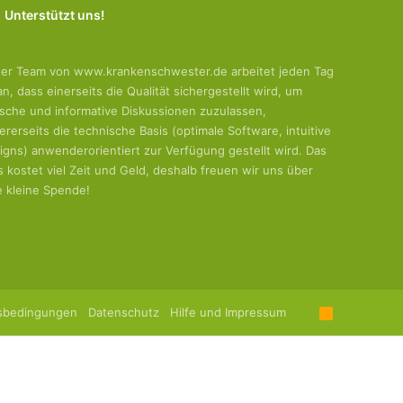
Unterstützt uns!
er Team von www.krankenschwester.de arbeitet jeden Tag
an, dass einerseits die Qualität sichergestellt wird, um
tische und informative Diskussionen zuzulassen,
ererseits die technische Basis (optimale Software, intuitive
igns) anwenderorientiert zur Verfügung gestellt wird. Das
es kostet viel Zeit und Geld, deshalb freuen wir uns über
e kleine Spende!
sbedingungen
Datenschutz
Hilfe und Impressum
R
S
S