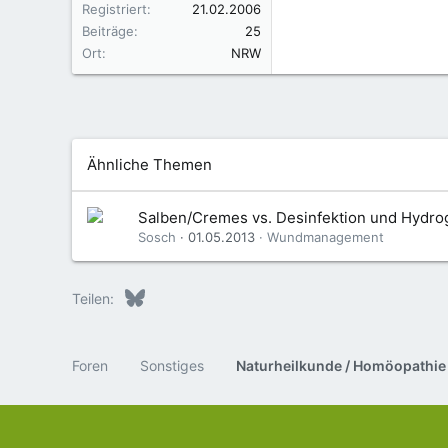
Registriert
21.02.2006
Beiträge
25
Ort
NRW
Ähnliche Themen
Salben/Cremes vs. Desinfektion und Hydro
Sosch
01.05.2013
Wundmanagement
Bluesky
LinkedIn
Reddit
Pinterest
Tumblr
WhatsApp
E-Mail
Teilen:
Foren
Sonstiges
Naturheilkunde / Homöopathie