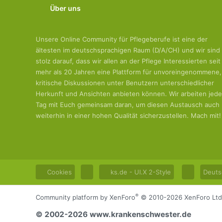
Über uns
Unsere Online Community für Pflegeberufe ist eine der
ältesten im deutschsprachigen Raum (D/A/CH) und wir sind
stolz darauf, dass wir allen an der Pflege Interessierten seit
mehr als 20 Jahren eine Plattform für unvoreingenommene,
kritische Diskussionen unter Benutzern unterschiedlicher
Herkunft und Ansichten anbieten können. Wir arbeiten jed
Tag mit Euch gemeinsam daran, um diesen Austausch auch
weiterhin in einer hohen Qualität sicherzustellen. Mach mit!
Cookies
ks.de - UI.X 2-Style
Deuts
®
Community platform by XenForo
© 2010-2026 XenForo Ltd
© 2002-2026 www.krankenschwester.de