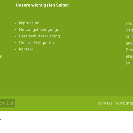
Unsere wichtigsten Seiten
Impressum
Uns
Nutzungsbedingungen
dar
Datenschutzerklärung
kri
Unsere Netiquette
and
Kontakt
Des
en
all
jed
ch [Du]
Kontakt
Nutzung
.