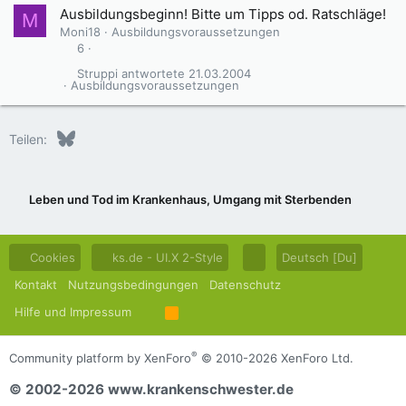
Ausbildungsbeginn! Bitte um Tipps od. Ratschläge!
M
Moni18
Ausbildungsvoraussetzungen
6
Struppi
21.03.2004
Ausbildungsvoraussetzungen
Bluesky
LinkedIn
Reddit
Pinterest
Tumblr
WhatsApp
E-Mail
Teilen:
Leben und Tod im Krankenhaus, Umgang mit Sterbenden
Cookies
ks.de - UI.X 2-Style
Deutsch [Du]
Kontakt
Nutzungsbedingungen
Datenschutz
Hilfe und Impressum
R
S
S
®
Community platform by XenForo
© 2010-2026 XenForo Ltd.
© 2002-2026 www.krankenschwester.de