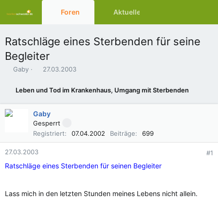
Foren
Aktuelles
Ressourcen
Ratschläge eines Sterbenden für seine
Begleiter
E
E
Gaby
27.03.2003
r
r
s
s
Leben und Tod im Krankenhaus, Umgang mit Sterbenden
t
t
e
e
l
l
Gaby
l
l
Gesperrt
e
t
Registriert
07.04.2002
Beiträge
699
r
a
m
27.03.2003
#1
Ratschläge eines Sterbenden für seinen Begleiter
Lass mich in den letzten Stunden meines Lebens nicht allein.