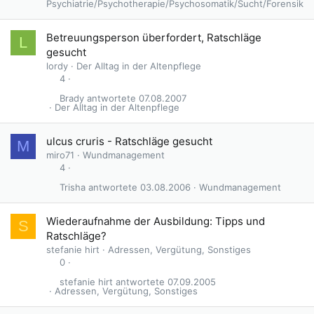
Psychiatrie/Psychotherapie/Psychosomatik/Sucht/Forensik
Betreuungsperson überfordert, Ratschläge
L
gesucht
lordy
Der Alltag in der Altenpflege
4
Brady
07.08.2007
Der Alltag in der Altenpflege
G
ulcus cruris - Ratschläge gesucht
M
e
miro71
Wundmanagement
s
4
p
Trisha
03.08.2006
Wundmanagement
e
r
r
Wiederaufnahme der Ausbildung: Tipps und
S
t
Ratschläge?
stefanie hirt
Adressen, Vergütung, Sonstiges
0
stefanie hirt
07.09.2005
Adressen, Vergütung, Sonstiges