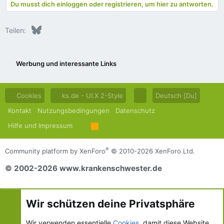
Du musst dich einloggen oder registrieren, um hier zu antworten.
Bluesky
LinkedIn
Reddit
Pinterest
Tumblr
WhatsApp
E-Mail
Teilen:
Werbung und interessante Links
Cookies
ks.de - UI.X 2-Style
Deutsch [Du]
Kontakt
Nutzungsbedingungen
Datenschutz
Hilfe und Impressum
R
S
S
®
Community platform by XenForo
© 2010-2026 XenForo Ltd.
© 2002-2026 www.krankenschwester.de
Wir schützen deine Privatsphäre
Wir verwenden essentielle
Cookies
, damit diese Website