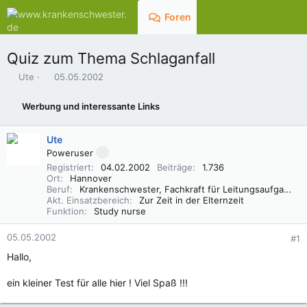
Foren
Aktuelles
Quiz zum Thema Schlaganfall
E
E
Ute
05.05.2002
r
r
s
s
Werbung und interessante Links
t
t
e
e
l
l
Ute
l
l
Poweruser
e
t
Registriert
04.02.2002
Beiträge
1.736
r
a
Ort
Hannover
m
Beruf
Krankenschwester, Fachkraft für Leitungsaufgaben in der Pflege (FLP)
Akt. Einsatzbereich
Zur Zeit in der Elternzeit
Funktion
Study nurse
05.05.2002
#1
Hallo,
ein kleiner Test für alle hier ! Viel Spaß !!!