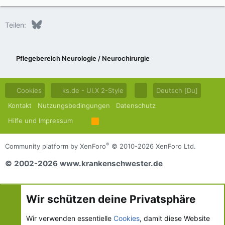
Bluesky
LinkedIn
Reddit
Pinterest
Tumblr
WhatsApp
E-Mail
Teilen:
Pflegebereich Neurologie / Neurochirurgie
Cookies
ks.de - UI.X 2-Style
Deutsch [Du]
Kontakt
Nutzungsbedingungen
Datenschutz
Hilfe und Impressum
R
S
S
®
Community platform by XenForo
© 2010-2026 XenForo Ltd.
© 2002-2026 www.krankenschwester.de
Wir schützen deine Privatsphäre
Wir verwenden essentielle
Cookies
, damit diese Website