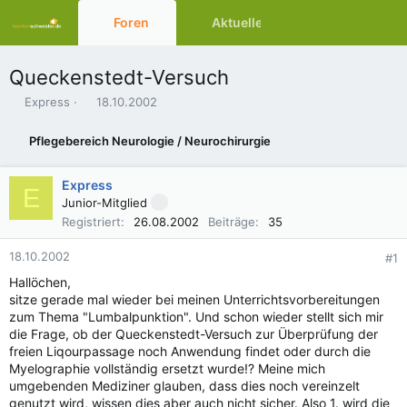
Foren
Aktuelles
Ressourcen
Queckenstedt-Versuch
E
E
Express
18.10.2002
r
r
s
s
Pflegebereich Neurologie / Neurochirurgie
t
t
e
e
l
l
Express
E
l
l
Junior-Mitglied
e
t
Registriert
26.08.2002
Beiträge
35
r
a
m
18.10.2002
#1
Hallöchen,
sitze gerade mal wieder bei meinen Unterrichtsvorbereitungen
zum Thema "Lumbalpunktion". Und schon wieder stellt sich mir
die Frage, ob der Queckenstedt-Versuch zur Überprüfung der
freien Liqourpassage noch Anwendung findet oder durch die
Myelographie vollständig ersetzt wurde!? Meine mich
umgebenden Mediziner glauben, dass dies noch vereinzelt
genutzt wird, wissen dies aber auch nicht sicher. Also 1. wird die