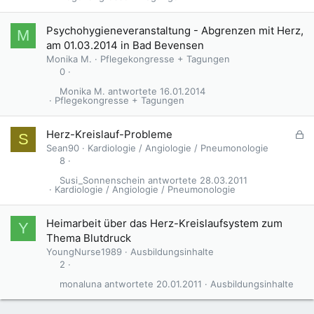
Psychohygieneveranstaltung - Abgrenzen mit Herz,
M
am 01.03.2014 in Bad Bevensen
Monika M.
Pflegekongresse + Tagungen
0
Monika M.
16.01.2014
Pflegekongresse + Tagungen
G
Herz-Kreislauf-Probleme
S
e
Sean90
Kardiologie / Angiologie / Pneumonologie
s
8
p
Susi_Sonnenschein
28.03.2011
e
Kardiologie / Angiologie / Pneumonologie
r
r
Heimarbeit über das Herz-Kreislaufsystem zum
Y
t
Thema Blutdruck
YoungNurse1989
Ausbildungsinhalte
2
monaluna
20.01.2011
Ausbildungsinhalte