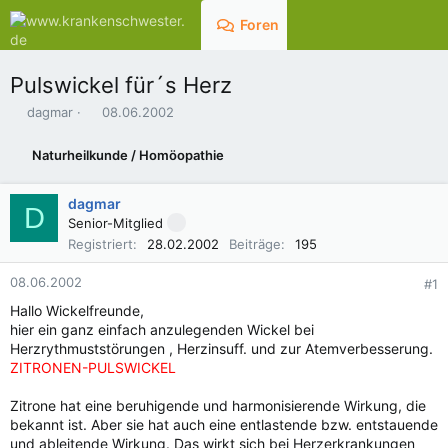
Foren
Aktuelles
Pulswickel für´s Herz
E
E
dagmar
08.06.2002
r
r
s
s
Naturheilkunde / Homöopathie
t
t
e
e
l
l
dagmar
D
l
l
Senior-Mitglied
e
t
Registriert
28.02.2002
Beiträge
195
r
a
m
08.06.2002
#1
Hallo Wickelfreunde,
hier ein ganz einfach anzulegenden Wickel bei
Herzrythmuststörungen , Herzinsuff. und zur Atemverbesserung.
ZITRONEN-PULSWICKEL
Zitrone hat eine beruhigende und harmonisierende Wirkung, die
bekannt ist. Aber sie hat auch eine entlastende bzw. entstauende
und ableitende Wirkung. Das wirkt sich bei Herzerkrankungen