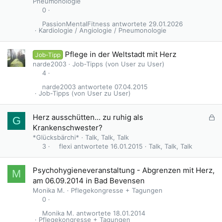
Pneumonologie
0
PassionMentalFitness
29.01.2026
Kardiologie / Angiologie / Pneumonologie
Pflege in der Weltstadt mit Herz
Job-Tipp
narde2003
Job-Tipps (von User zu User)
4
narde2003
07.04.2015
Job-Tipps (von User zu User)
G
Herz ausschütten... zu ruhig als
G
e
Krankenschwester?
s
*Glücksbärchi*
Talk, Talk, Talk
p
flexi
16.01.2015
Talk, Talk, Talk
3
e
r
Psychohygieneveranstaltung - Abgrenzen mit Herz,
M
r
am 06.09.2014 in Bad Bevensen
t
Monika M.
Pflegekongresse + Tagungen
0
Monika M.
18.01.2014
Pflegekongresse + Tagungen