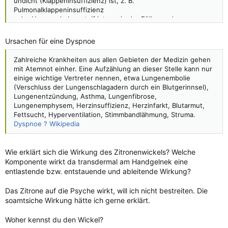
undicht (Klappeninsuffizienz) ist, z. B.
Karotissinussyndrom (auch "Hyperreaktiver Karotissinus")
Pulmonalklappeninsuffizienz
psychovegetativ induziert (Angst, Stress, Übermüdung,
- der Herzmuskel zu steif ist, um in der Füllungsphase
erhöhter Vagotonus)
(Diastole) die erforderliche Blutmenge aufzunehmen,
Hypoxie
- der Puls durch Herzrhythmusstörungen zu langsam
Ursachen für eine Dyspnoe
nach herzchirurgischen Eingriffen
(Bradykardie) oder zu schnell (Tachykardie) ist,
Roemheld-Syndrom
- das Herz durch einen Herzbeutelerguss (Perikarderguss)
Zahlreiche Krankheiten aus allen Gebieten der Medizin gehen
Herzrhythmusstörung ? Wikipedia
oder eine Schwarte (Perikarditis constrictiva) zu stark
mit Atemnot einher. Eine Aufzählung an dieser Stelle kann nur
eingeengt wird,
einige wichtige Vertreter nennen, etwa Lungenembolie
- der Widerstand in den Lungenarterien (pulmonale
(Verschluss der Lungenschlagadern durch ein Blutgerinnsel),
Hypertonie) oder den Körperarterien (arterielle Hypertonie) für
Lungenentzündung, Asthma, Lungenfibrose,
das Herz zu groß ist, oder
Lungenemphysem, Herzinsuffizienz, Herzinfarkt, Blutarmut,
- der Blutbedarf des Körpers etwa bei hohem Fieber oder
Fettsucht, Hyperventilation, Stimmbandlähmung, Struma.
schwerer Blutarmut selbst von einem eigentlich gesunden
Dyspnoe ? Wikipedia
Herz nicht mehr gedeckt werden kann.
Herzinsuffizienz ? Wikipedia
Wie erklärt sich die Wirkung des Zitronenwickels? Welche
Komponente wirkt da transdermal am Handgelnek eine
entlastende bzw. entstauende und ableitende Wirkung?
Das Zitrone auf die Psyche wirkt, will ich nicht bestreiten. Die
soamtsiche Wirkung hätte ich gerne erklärt.
Woher kennst du den Wickel?