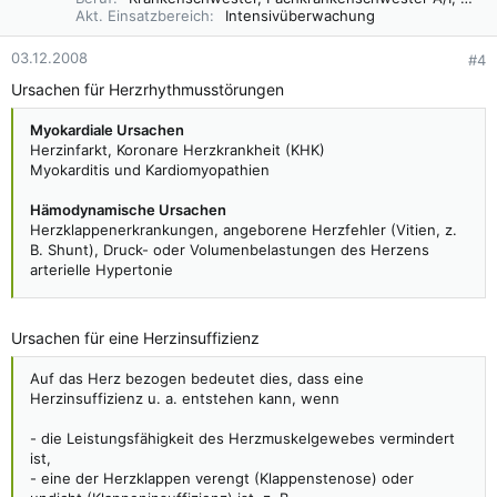
Akt. Einsatzbereich
Intensivüberwachung
03.12.2008
#4
Ursachen für Herzrhythmusstörungen
Myokardiale Ursachen
Herzinfarkt, Koronare Herzkrankheit (KHK)
Myokarditis und Kardiomyopathien
Hämodynamische Ursachen
Herzklappenerkrankungen, angeborene Herzfehler (Vitien, z.
B. Shunt), Druck- oder Volumenbelastungen des Herzens
arterielle Hypertonie
Andere (extrakardiale) Ursachen
Akzessorische (überzählige) Leitungsbahnen (etwa beim
Ursachen für eine Herzinsuffizienz
Wolff-Parkinson-White-Syndrom (WPW-Syndrom), einer
Herzrhythmusstörung.
Auf das Herz bezogen bedeutet dies, dass eine
Hyperthyreose
Herzinsuffizienz u. a. entstehen kann, wenn
Elektrolytstörungen (Kalium, Magnesium)
Medikamente (vor allem Katecholamine, Antiarrhythmika,
- die Leistungsfähigkeit des Herzmuskelgewebes vermindert
Herzglykoside, Trizyklische Antidepressiva)
ist,
Genussmittel im Übermaß (Alkohol, Kaffee, Drogen, andere
- eine der Herzklappen verengt (Klappenstenose) oder
Giftstoffe..)