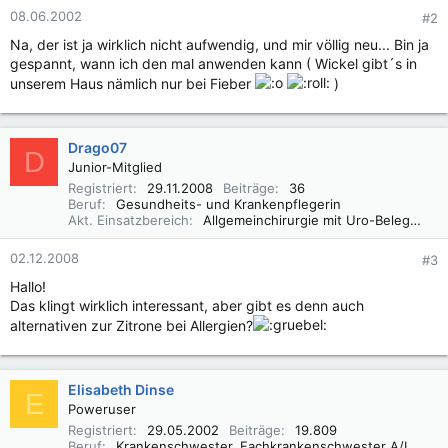
08.06.2002
#2
Na, der ist ja wirklich nicht aufwendig, und mir völlig neu... Bin ja
gespannt, wann ich den mal anwenden kann ( Wickel gibt´s in
unserem Haus nämlich nur bei Fieber
)
Drago07
D
Junior-Mitglied
Registriert
29.11.2008
Beiträge
36
Beruf
Gesundheits- und Krankenpflegerin
Akt. Einsatzbereich
Allgemeinchirurgie mit Uro-Belegbetten
02.12.2008
#3
Hallo!
Das klingt wirklich interessant, aber gibt es denn auch
alternativen zur Zitrone bei Allergien?
Elisabeth Dinse
E
Poweruser
Registriert
29.05.2002
Beiträge
19.809
Beruf
Krankenschwester, Fachkrankenschwester A/I, Praxisbegleiter Basale Stimulation