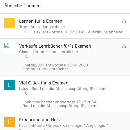
Ähnliche Themen
G
Lernen für´s Examen
T
e
Troy
Ausbildungsinhalte
s
flexi
10.02.2008
Ausbildungsinhalte
1
p
e
G
Verkaufe Lehrbücher für´s Examen
r
e
Giana
Literatur und Lehrbücher
r
s
5
t
p
narde2003
20.04.2008
e
Literatur und Lehrbücher
r
r
Viel Glück für´s Examen
L
t
Laisy
Rund um die Abschlussprüfung (Examen)
5
Schnabelbecher
19.07.2004
Rund um die Abschlussprüfung (Examen)
Ernährung und Herz
P
PassionMentalFitness
Kardiologie / Angiologie /