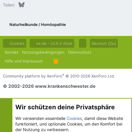
Bluesky
LinkedIn
Reddit
Pinterest
Tumblr
WhatsApp
E-Mail
Teilen:
Naturheilkunde / Homöopathie
Cookies
ks.de - UI.X 2-Style
Deutsch [Du]
Kontakt
Nutzungsbedingungen
Datenschutz
Hilfe und Impressum
R
S
S
®
Community platform by XenForo
© 2010-2026 XenForo Ltd.
© 2002-2026 www.krankenschwester.de
Wir schützen deine Privatsphäre
Wir verwenden essentielle
Cookies
, damit diese Website
funktioniert, und optionale Cookies, um den Komfort bei
der Nutzung zu verbessern.