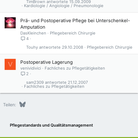
TimBrown
15.09.2009
Kardiologie / Angiologie / Pneumonologie
Prä- und Postoperative Pflege bei Unterschenkel-
Amputation
DasKleinchen
Pflegebereich Chirurgie
4
Touhy
29.10.2008
Pflegebereich Chirurgie
Postoperative Lagerung
V
venividivici
Fachliches zu Pflegetätigkeiten
2
sam2309
21.12.2007
Fachliches zu Pflegetätigkeiten
Bluesky
LinkedIn
Reddit
Pinterest
Tumblr
WhatsApp
E-Mail
Teilen:
Pflegestandards und Qualitätsmanagement