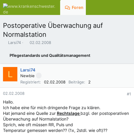
Foren
Aktuelles
Postoperative Überwachung auf
Normalstation
E
E
Larsi74
02.02.2008
r
r
s
s
Pflegestandards und Qualitätsmanagement
t
t
e
e
l
l
Larsi74
L
l
l
Newbie
e
t
Registriert
02.02.2008
Beiträge
2
r
a
m
02.02.2008
#1
Hallo.
Ich habe eine für mich dringende Frage zu klären.
Hat jemand eine Quelle zur
Rechtslage
bzgl. der postoperativen
Überwachung auf Normalstation?
Sprich, wie oft müssen RR, Puls und
Temperatur gemessen werden?? (1x, 2stdl. wie oft)??