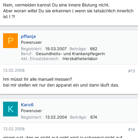
Nein, vermeiden kannst Du eine innere Blutung nicht.
Aber woran willst Du sie erkennen ( wenn sie tatsächlich innerlich
ist ) ?!
pffanja
P
Poweruser
Registriert
19.03.2007
Beiträge
662
Beruf
Gesundheits- und Krankenpflegerin
Akt. Einsatzbereich
Herzkatheterlabor
13.02.2008
#13
hm müsst ihr alle manuell messen?
bei mir stellen wir nur den apparat ein und dann läuft das.
Karo6
K
Poweruser
Registriert
13.02.2004
Beiträge
874
13.02.2008
#14
einem pat. den es nicht gut geht wird ja schonmal nicht auf