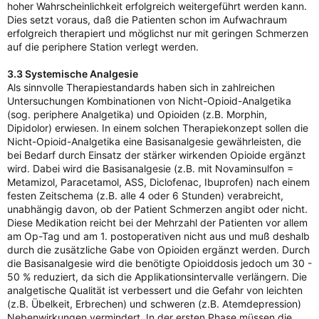
hoher Wahrscheinlichkeit erfolgreich weitergeführt werden kann.
Dies setzt voraus, daß die Patienten schon im Aufwachraum
erfolgreich therapiert und möglichst nur mit geringen Schmerzen
auf die periphere Station verlegt werden.
3.3 Systemische Analgesie
Als sinnvolle Therapiestandards haben sich in zahlreichen
Untersuchungen Kombinationen von Nicht-Opioid-Analgetika
(sog. periphere Analgetika) und Opioiden (z.B. Morphin,
Dipidolor) erwiesen. In einem solchen Therapiekonzept sollen die
Nicht-Opioid-Analgetika eine Basisanalgesie gewährleisten, die
bei Bedarf durch Einsatz der stärker wirkenden Opioide ergänzt
wird. Dabei wird die Basisanalgesie (z.B. mit Novaminsulfon =
Metamizol, Paracetamol, ASS, Diclofenac, Ibuprofen) nach einem
festen Zeitschema (z.B. alle 4 oder 6 Stunden) verabreicht,
unabhängig davon, ob der Patient Schmerzen angibt oder nicht.
Diese Medikation reicht bei der Mehrzahl der Patienten vor allem
am Op-Tag und am 1. postoperativen nicht aus und muß deshalb
durch die zusätzliche Gabe von Opioiden ergänzt werden. Durch
die Basisanalgesie wird die benötigte Opioiddosis jedoch um 30 -
50 % reduziert, da sich die Applikationsintervalle verlängern. Die
analgetische Qualität ist verbessert und die Gefahr von leichten
(z.B. Übelkeit, Erbrechen) und schweren (z.B. Atemdepression)
Nebenwirkungen vermindert. In der ersten Phase müssen die