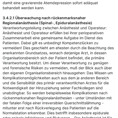
damit eine gravierende Atemdepression sofort adäquat
behandelt werden kann.
3.4.2.1 Überwachung nach rückenmarksnaher
Regionalanästhesie (Spinal-, Epiduralanästhesie)
Verantwortungsteilung zwischen Anästhesist und Operateur:
Anästhesist und Operateur erfüllen bei ihrer perioperativen
Zusammenarbeit eine gemeinsame Aufgabe im Dienst des
Patienten. Dabei gilt es unbedingt Kompetenzlücken zu
vermeiden! Dies geschieht am ehesten durch die Beachtung des
anerkannten Grundsatzes, wonach derjenige Arzt, in dessen
Organisationsbereich sich der Patient befindet, die primäre
Verantwortung besitzt. Um dieser Verantwortung zu genügen
und forensische Risiken zu vermeiden, muß der Blick auch über
den eigenen Organisationsbereich hinausgehen: Das Wissen um
Komplikationsmöglichkeiten auch aus dem je anderen Bereich
und die Sensibilität des primär verantwortlichen Arztes für die
Notwendigkeit der Hinzuziehung seiner Fachkollegen sind
unabdingbar. So werden beispielsweise Komplikationen nach
rückenmarksnahen Regionalanästhesien - unter Umständen mit
der fatalen Folge einer irreversiblen Querschnittslähmung -
mitunter erst nach Rückverlegung des Patienten auf die
Normalstation erkennbar. Dies betrifft insbesondere epidurale
oder spinale Infektionen und Blutungen. · Der Anästhesist ist für