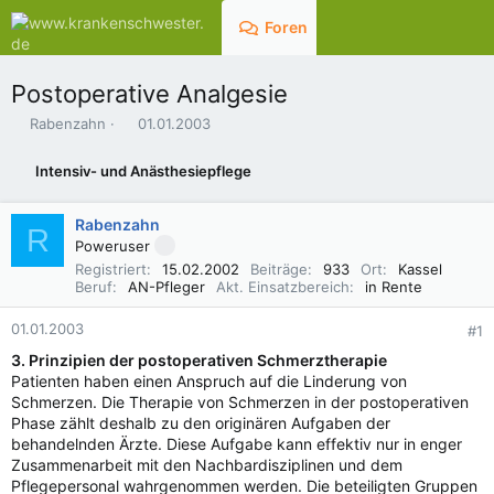
Foren
Aktuelles
Postoperative Analgesie
E
E
Rabenzahn
01.01.2003
r
r
s
s
Intensiv- und Anästhesiepflege
t
t
e
e
l
l
Rabenzahn
R
l
l
Poweruser
e
t
Registriert
15.02.2002
Beiträge
933
Ort
Kassel
r
a
Beruf
AN-Pfleger
Akt. Einsatzbereich
in Rente
m
01.01.2003
#1
3. Prinzipien der postoperativen Schmerztherapie
Patienten haben einen Anspruch auf die Linderung von
Schmerzen. Die Therapie von Schmerzen in der postoperativen
Phase zählt deshalb zu den originären Aufgaben der
behandelnden Ärzte. Diese Aufgabe kann effektiv nur in enger
Zusammenarbeit mit den Nachbardisziplinen und dem
Pflegepersonal wahrgenommen werden. Die beteiligten Gruppen