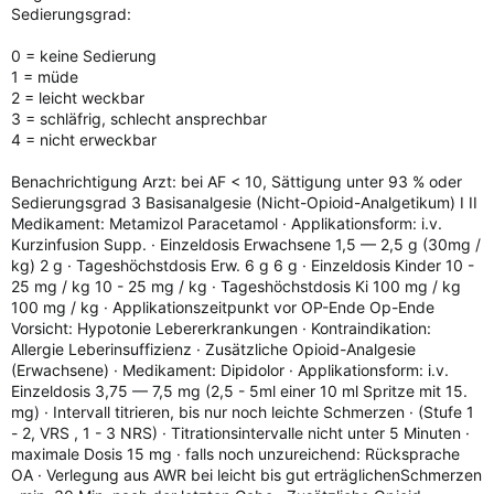
Sedierungsgrad:
0 = keine Sedierung
1 = müde
2 = leicht weckbar
3 = schläfrig, schlecht ansprechbar
4 = nicht erweckbar
Benachrichtigung Arzt: bei AF < 10, Sättigung unter 93 % oder
Sedierungsgrad 3 Basisanalgesie (Nicht-Opioid-Analgetikum) I II
Medikament: Metamizol Paracetamol · Applikationsform: i.v.
Kurzinfusion Supp. · Einzeldosis Erwachsene 1,5 — 2,5 g (30mg /
kg) 2 g · Tageshöchstdosis Erw. 6 g 6 g · Einzeldosis Kinder 10 -
25 mg / kg 10 - 25 mg / kg · Tageshöchstdosis Ki 100 mg / kg
100 mg / kg · Applikationszeitpunkt vor OP-Ende Op-Ende
Vorsicht: Hypotonie Lebererkrankungen · Kontraindikation:
Allergie Leberinsuffizienz · Zusätzliche Opioid-Analgesie
(Erwachsene) · Medikament: Dipidolor · Applikationsform: i.v.
Einzeldosis 3,75 — 7,5 mg (2,5 - 5ml einer 10 ml Spritze mit 15.
mg) · Intervall titrieren, bis nur noch leichte Schmerzen · (Stufe 1
- 2, VRS , 1 - 3 NRS) · Titrationsintervalle nicht unter 5 Minuten ·
maximale Dosis 15 mg · falls noch unzureichend: Rücksprache
OA · Verlegung aus AWR bei leicht bis gut erträglichenSchmerzen