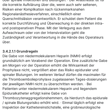
die korrekte Aufklärung über die, wenn auch sehr seltenen,
Risiken einer Komplikation nach rückenmarksnahen
Regionalanästhesieverfahren, einschließlich einer
Querschnittsläsion verantwortlich. Er schuldet dem Patient die
korrekte Durchführung und Überwachung in der direkten intra-
und postoperativen Phase. Mit der Verlegung aus dem
Aufwachraum oder von der Intensivstation geht die
Zuständigkeit und Verantwortung in die Hände des Operateurs
über.
3.4.2.1.1 Grundregeln
Die Gabe von niedermolekularem Heparin (NMH) erfolgt
grundsätzlich am Vorabend der Operation. Eine zusätzliche Gabe
am Morgen vor der Operation erhöht die Wirksamkeit der
Prophylaxe nicht, vergrößert aber das Risiko epiduraler und
spinaler Blutungen. Im weiteren Verlauf dürfen die maximalen für
die Thromboembolieprohylaxe zugelassenen Tages-dosierungen
der jeweiligen NMH nicht zu überschritten werden. · Bei
Patienten unter niedermolekularem Heparin und liegendem
Epiduralkatheter erfolgt keine Gabe von
Thrombozytenaggregationshemmern, da hierdurch das epidurale
/ spinale Blutungsrisiko erhöht wird. · Einmal täglich erfolgt eine
Inspektion der Kathetereinstichstelle, eine grobneurologische