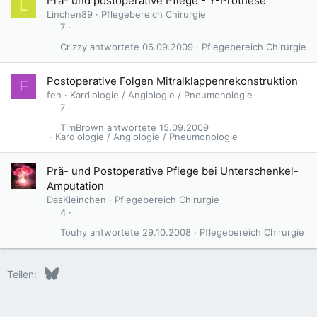
Prä- und postoperative Pflege - Y-Prothese
L
Linchen89
Pflegebereich Chirurgie
7
Crizzy
06.09.2009
Pflegebereich Chirurgie
Postoperative Folgen Mitralklappenrekonstruktion
F
fen
Kardiologie / Angiologie / Pneumonologie
7
TimBrown
15.09.2009
Kardiologie / Angiologie / Pneumonologie
Prä- und Postoperative Pflege bei Unterschenkel-
Amputation
DasKleinchen
Pflegebereich Chirurgie
4
Touhy
29.10.2008
Pflegebereich Chirurgie
Bluesky
LinkedIn
Reddit
Pinterest
Tumblr
WhatsApp
E-Mail
Teilen: