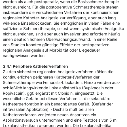
werden als auch postoperativ, wenn die Basisschmerztherapie
nicht ausreicht. Für die postoperative Schmerztherapie stehen
insbesondere die verschiedenen Verfahren der kontinuierlichen
regionalen Katheter-Analgesie zur Verfügung, aber auch lang
wirkende Einzelblockaden. Sie ermöglichen in vielen Fällen eine
suffiziente Schmerztherapie, selbst wenn systemische Analgetika
nicht ausreichen, sind aber auch invasiver und erfordern häufig
einen deutlich höheren Überwachungsaufwand. In einer Reihe
von Studien konnten günstige Effekte der postoperativen
regionalen Analgesie auf Morbidität oder Liegedauer
nachgewiesen werden.
3.4.1 Periphere Katheterverfahren
Zu den sichersten regionalen Analgesieverfahren zählen die
kontinuierlichen peripheren (Katheter-)Verfahren der
Schmerztherapie wie Femoralis-blockaden. Hierzu werden aus-
schließlich langwirkende Lokalanästhetika (Bupivacain oder
Ropivacain), ggf. ergänzt mit Clonidin, eingesetzt. Die
wesentliche Gefahr bei diesen Verfahren ist die sekundäre
Katheterperforation in ein benachbartes Gefäß, (Gefahr der
intravasalen Applikation). · Deshalb muß bei allen
Katheterverfahren vor jedem neuen Anspritzen ein
Aspirationsversuch unternommen und eine Testdosis von 5 ml
Lokalanästhetikum gegeben werden. Die Lokalanästhetika