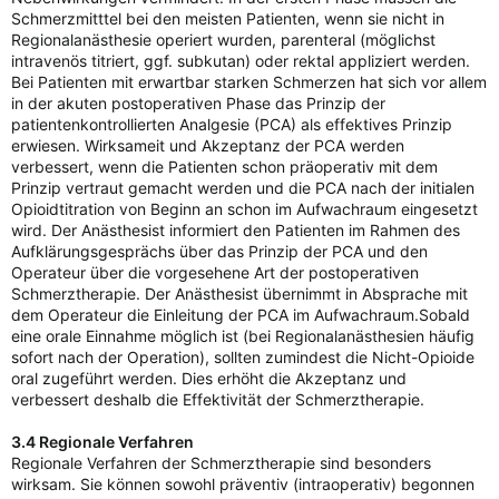
Schmerzmitttel bei den meisten Patienten, wenn sie nicht in
Regionalanästhesie operiert wurden, parenteral (möglichst
intravenös titriert, ggf. subkutan) oder rektal appliziert werden.
Bei Patienten mit erwartbar starken Schmerzen hat sich vor allem
in der akuten postoperativen Phase das Prinzip der
patientenkontrollierten Analgesie (PCA) als effektives Prinzip
erwiesen. Wirksameit und Akzeptanz der PCA werden
verbessert, wenn die Patienten schon präoperativ mit dem
Prinzip vertraut gemacht werden und die PCA nach der initialen
Opioidtitration von Beginn an schon im Aufwachraum eingesetzt
wird. Der Anästhesist informiert den Patienten im Rahmen des
Aufklärungsgesprächs über das Prinzip der PCA und den
Operateur über die vorgesehene Art der postoperativen
Schmerztherapie. Der Anästhesist übernimmt in Absprache mit
dem Operateur die Einleitung der PCA im Aufwachraum.Sobald
eine orale Einnahme möglich ist (bei Regionalanästhesien häufig
sofort nach der Operation), sollten zumindest die Nicht-Opioide
oral zugeführt werden. Dies erhöht die Akzeptanz und
verbessert deshalb die Effektivität der Schmerztherapie.
3.4 Regionale Verfahren
Regionale Verfahren der Schmerztherapie sind besonders
wirksam. Sie können sowohl präventiv (intraoperativ) begonnen