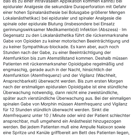
daß es zu einer intravasalen Applikation kommen kannb) bei
epiduraler Analgesie die sekundäre Duraperforation mit Gefahr
einer hohen Spinalanästhesie bei Bolusgabe größerer Mengen
Lokalanästhetikac) bei epiduraler und spinaler Analgesie die
spinale oder epidurale Blutung (insbesondere bei Einsatz
gerinnungswirksamer Medikamente)d) Infektion (Abszess) · Im
Gegensatz zu den Lokalanästhetika führt die rückenmarksnahe
Gabe von Opioiden zu keiner motorischen Beeinträchtigung und
zu keiner Sympathikus-blockade. Es kann aber, auch noch
Stunden nach der Gabe, zu einer Beeinträchtigung der
Atemfunktion bis zum Atemstillstand kommen. Deshalb müssen
Patienten mit rückenmarksnaher Opioidgabe regelmäßig und
engmaschig, gerade auch in der Nacht, hinsichtlich der
Atemfunktion (Atemfrequenz) und der Vigilanz (Wachheit,
Ansprechbarkeit) überwacht werden. Bis zum ersten Morgen
nach der erstmaligen epiduralen Opioidgabe ist eine stündliche
Überwachung notwendig, dann reicht eine zweistündliche,
später auch vierstündliche Überwachung aus. Bei der einmaligen
spinalen Gabe von Morphin müssen Atemfrequenz und Vigilanz
für 12 Stunden stündlich überwacht werden. Sinkt die
Atemfrequenz unter 10 / Minute oder wird der Patient schlechter
ansprechbar, muß umgehend ein Anästhesist hinzugezogen
werden. Bei jedem Patienten muß eine Ampulle Naloxon sowie
eine Spritze und Kanüle griffbereit am Bett des Patienten liegen,