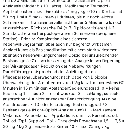
· min. 30 Min. nach der letzten Gabe · Zusätzliche Opioid-
Analgesie (Kinder bis 10 Jahre) · Medikament: Tramadol ·
Applikationsform: i.v. · Einzeldosis 1 mg / kg · (10 ml Spritze mit
50 mg:1 ml = 5 mg) · Intervall titrieren, bis nur noch leichte
Schmerzen · Titrationsintervalle nicht unter 5 Minuten falls noch
unzureichend: Rücksprache OA (z.B. Dipidolor titrieren) 4.2
Standardtherapie bei postoperativen Schmerzen (periphere
Station) · Prinzip: Kombination eines sicheren,
nebenwirkungsarmen, aber auch nur begrenzt wirksamen
Analgetikums als Basismedikation mit einem stark wirksamen,
aber auch nebenwirkungshöheren Opioid bei unzureichender
Basisanalgesie Ziel: Verbesserung der Analgesie, Verlängerung
der Wirkungsdauer, Reduktion der Nebenwirkungen
Durchführung: entsprechend der Anleitung durch
Pflegepersonal,Überwachung: nach Gabe von Dipidolor
Überwachung der Atemfrequenz und Vigilanz für mindestens 60
Minuten in 15 minütigen AbständenSedierungsgrad: 0 = keine
Sedierung 1 = müde 2 = leicht weckbar 3 = schläfrig, schlecht
ansprechbar 4 = nicht erweckbar Benachrichtigung Arzt: bei
Atemfrequenz < 10 oder Eintrübung, Sedierunggrad ³ 3
Basisanalgesie (Nicht-Opioid-Analgetikum) I II · Medikament:
Metamizol .Paracetamol · Applikationsform: i.v. Kurzinfus. od.
Tbl. od. Trpf. Supp od. Tbl. · Einzeldosis Erwachsene 1,5 — 2,5 =
30 mg / kg 2 g · Einzeldosis Kinder 10 - max. 25 mg / kg ·