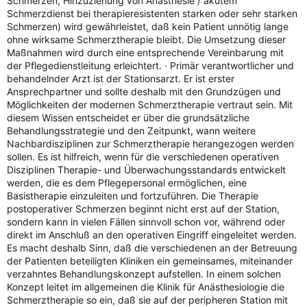
Schmerzen, Hinzuziehung von Anästhesie / akutem
Schmerzdienst bei therapieresistenten starken oder sehr starken
Schmerzen) wird gewährleistet, daß kein Patient unnötig lange
ohne wirksame Schmerztherapie bleibt. Die Umsetzung dieser
Maßnahmen wird durch eine entsprechende Vereinbarung mit
der Pflegedienstleitung erleichtert. · Primär verantwortlicher und
behandelnder Arzt ist der Stationsarzt. Er ist erster
Ansprechpartner und sollte deshalb mit den Grundzügen und
Möglichkeiten der modernen Schmerztherapie vertraut sein. Mit
diesem Wissen entscheidet er über die grundsätzliche
Behandlungsstrategie und den Zeitpunkt, wann weitere
Nachbardisziplinen zur Schmerztherapie herangezogen werden
sollen. Es ist hilfreich, wenn für die verschiedenen operativen
Disziplinen Therapie- und Überwachungsstandards entwickelt
werden, die es dem Pflegepersonal ermöglichen, eine
Basistherapie einzuleiten und fortzuführen. Die Therapie
postoperativer Schmerzen beginnt nicht erst auf der Station,
sondern kann in vielen Fällen sinnvoll schon vor, während oder
direkt im Anschluß an den operativen Eingriff eingeleitet werden.
Es macht deshalb Sinn, daß die verschiedenen an der Betreuung
der Patienten beteiligten Kliniken ein gemeinsames, miteinander
verzahntes Behandlungskonzept aufstellen. In einem solchen
Konzept leitet im allgemeinen die Klinik für Anästhesiologie die
Schmerztherapie so ein, daß sie auf der peripheren Station mit