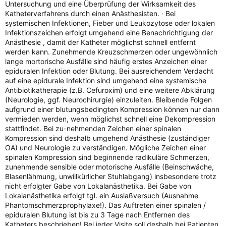
Untersuchung und eine Überprüfung der Wirksamkeit des
Katheterverfahrens durch einen Anästhesisten. · Bei
systemischen Infektionen, Fieber und Leukozytose oder lokalen
Infektionszeichen erfolgt umgehend eine Benachrichtigung der
Anästhesie , damit der Katheter möglichst schnell entfernt
werden kann. Zunehmende Kreuzschmerzen oder ungewöhnlich
lange mortorische Ausfälle sind häufig erstes Anzeichen einer
epiduralen Infektion oder Blutung. Bei ausreichendem Verdacht
auf eine epidurale Infektion sind umgehend eine systemische
Antibiotikatherapie (z.B. Cefuroxim) und eine weitere Abklärung
(Neurologie, ggf. Neurochirurgie) einzuleiten. Bleibende Folgen
aufgrund einer blutungsbedingten Kompression können nur dann
vermieden werden, wenn möglichst schnell eine Dekompression
stattfindet. Bei zu-nehmenden Zeichen einer spinalen
Kompression sind deshalb umgehend Anästhesie (zuständiger
OA) und Neurologie zu verständigen. Mögliche Zeichen einer
spinalen Kompression sind beginnende radikuläre Schmerzen,
zunehmende sensible oder motorische Ausfälle (Beinschwäche,
Blasenlähmung, unwillkürlicher Stuhlabgang) insbesondere trotz
nicht erfolgter Gabe von Lokalanästhetika. Bei Gabe von
Lokalanästhetika erfolgt tgl. ein Auslaßversuch (Ausnahme
Phantomschmerzprophylaxe!). Das Auftreten einer spinalen /
epiduralen Blutung ist bis zu 3 Tage nach Entfernen des
Katheters beschrieben! Bei jeder Visite soll deshalb bei Patienten