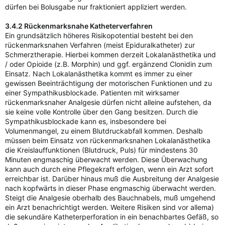
dürfen bei Bolusgabe nur fraktioniert appliziert werden.
3.4.2 Rückenmarksnahe Katheterverfahren
Ein grundsätzlich höheres Risikopotential besteht bei den
rückenmarksnahen Verfahren (meist Epiduralkatheter) zur
Schmerztherapie. Hierbei kommen derzeit Lokalanästhetika und
/ oder Opioide (z.B. Morphin) und ggf. ergänzend Clonidin zum
Einsatz. Nach Lokalanästhetika kommt es immer zu einer
gewissen Beeinträchtigung der motorischen Funktionen und zu
einer Sympathikusblockade. Patienten mit wirksamer
rückenmarksnaher Analgesie dürfen nicht alleine aufstehen, da
sie keine volle Kontrolle über den Gang besitzen. Durch die
Sympathikusblockade kann es, insbesondere bei
Volumenmangel, zu einem Blutdruckabfall kommen. Deshalb
müssen beim Einsatz von rückenmarksnahen Lokalanästhetika
die Kreislauffunktionen (Blutdruck, Puls) für mindestens 30
Minuten engmaschig überwacht werden. Diese Überwachung
kann auch durch eine Pflegekraft erfolgen, wenn ein Arzt sofort
erreichbar ist. Darüber hinaus muß die Ausbreitung der Analgesie
nach kopfwärts in dieser Phase engmaschig überwacht werden.
Steigt die Analgesie oberhalb des Bauchnabels, muß umgehend
ein Arzt benachrichtigt werden. Weitere Risiken sind vor allema)
die sekundäre Katheterperforation in ein benachbartes Gefäß, so