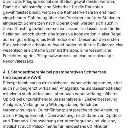
durch das Pflegepersonal der Station gewährleistet werden.
Damit die höchstmögliche Sicherheit für die Patienten
gewährleistet bleibt, werden die Katheterverfahren erst nach
eingehender Einführung über das Procedere auf den Stationen
eingesetzt.Schmerzen nach Operationen werden sich auch in
Zukunft nicht gänzlich vermeiden lassen, sie lassen sich für die
Patienten jedoch durch eine intensive Kooperation in aller Regel
auf ein gut erträgliches Maß reduzieren. Dieser auf den ersten
Blick scheinbar erhöhte Aufwand bedeutet für die Patienten eine
wesentlich erleichterte Schmerztherapie, eine wesentliche
Erleichterung des Pflegeaufwandes und eine beschleunigte
Rekonvaleszenz.
4. 1. Standardtherapie bei postoperativen Schmerzen
(Intraoperativ AWR)
Prinzip: Kombination eines sicheren, nebenwirkungsarmen, aber
auch nur begrenzt wirksamen Analgetikums als Basismedikation
mit einem stark wirksamen, aber auch nebenwirkungshöheren
Opioid bei unzureichender Basisanalgesie · Ziel:Verbesserung
Analgesie, Verlängerung Wirkungsdauer, Reduktion
Nebenwirkungen · Durchführung: entsprechend der Anleitung
durch Pflegepersonal, · Überwachung: nach Gabe von Dipidolor
und Tramadol Überwachung der Atemfrequenz und Vigilanz,
möglichst auch Pulsoximetrie für mindestens 60 Minuten