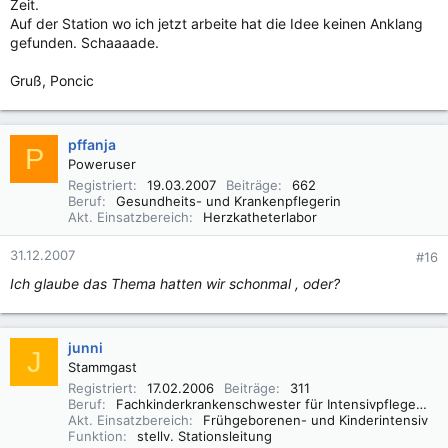
Zeit.
Auf der Station wo ich jetzt arbeite hat die Idee keinen Anklang
gefunden. Schaaaade.
Gruß, Poncic
pffanja
P
Poweruser
Registriert
19.03.2007
Beiträge
662
Beruf
Gesundheits- und Krankenpflegerin
Akt. Einsatzbereich
Herzkatheterlabor
31.12.2007
#16
Ich glaube das Thema hatten wir schonmal , oder?
junni
J
Stammgast
Registriert
17.02.2006
Beiträge
311
Beruf
Fachkinderkrankenschwester für Intensivpflege und Anästhesie
Akt. Einsatzbereich
Frühgeborenen- und Kinderintensiv
Funktion
stellv. Stationsleitung