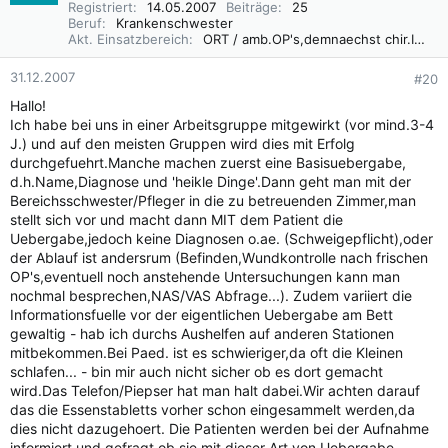
Registriert
14.05.2007
Beiträge
25
Beruf
Krankenschwester
Akt. Einsatzbereich
ORT / amb.OP's,demnaechst chir.Intensiv
31.12.2007
#20
Hallo!
Ich habe bei uns in einer Arbeitsgruppe mitgewirkt (vor mind.3-4
J.) und auf den meisten Gruppen wird dies mit Erfolg
durchgefuehrt.Manche machen zuerst eine Basisuebergabe,
d.h.Name,Diagnose und 'heikle Dinge'.Dann geht man mit der
Bereichsschwester/Pfleger in die zu betreuenden Zimmer,man
stellt sich vor und macht dann MIT dem Patient die
Uebergabe,jedoch keine Diagnosen o.ae. (Schweigepflicht),oder
der Ablauf ist andersrum (Befinden,Wundkontrolle nach frischen
OP's,eventuell noch anstehende Untersuchungen kann man
nochmal besprechen,NAS/VAS Abfrage...). Zudem variiert die
Informationsfuelle vor der eigentlichen Uebergabe am Bett
gewaltig - hab ich durchs Aushelfen auf anderen Stationen
mitbekommen.Bei Paed. ist es schwieriger,da oft die Kleinen
schlafen... - bin mir auch nicht sicher ob es dort gemacht
wird.Das Telefon/Piepser hat man halt dabei.Wir achten darauf
das die Essenstabletts vorher schon eingesammelt werden,da
dies nicht dazugehoert. Die Patienten werden bei der Aufnahme
informiert und gefragt ob sie mit dieser Art von Uebergabe