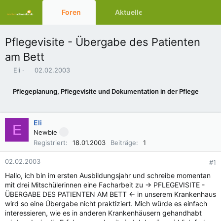
Foren
Aktuelles
Ressourcen
Pflegevisite - Übergabe des Patienten
am Bett
E
E
Eli
02.02.2003
r
r
s
s
Pflegeplanung, Pflegevisite und Dokumentation in der Pflege
t
t
e
e
l
l
Eli
l
l
E
e
t
Newbie
r
a
Registriert
18.01.2003
Beiträge
1
m
02.02.2003
#1
Hallo, ich bin im ersten Ausbildungsjahr und schreibe momentan
mit drei Mitschülerinnen eine Facharbeit zu -> PFLEGEVISITE -
ÜBERGABE DES PATIENTEN AM BETT <- in unserem Krankenhaus
wird so eine Übergabe nicht praktiziert. Mich würde es einfach
interessieren, wie es in anderen Krankenhäusern gehandhabt