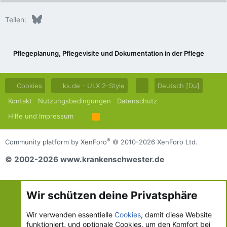
Bluesky
LinkedIn
Reddit
Pinterest
Tumblr
WhatsApp
E-Mail
Teilen:
Pflegeplanung, Pflegevisite und Dokumentation in der Pflege
Cookies
ks.de - UI.X 2-Style
Deutsch [Du]
Kontakt
Nutzungsbedingungen
Datenschutz
Hilfe und Impressum
R
S
S
®
Community platform by XenForo
© 2010-2026 XenForo Ltd.
© 2002-2026 www.krankenschwester.de
Wir schützen deine Privatsphäre
Wir verwenden essentielle
Cookies
, damit diese Website
funktioniert, und optionale Cookies, um den Komfort bei