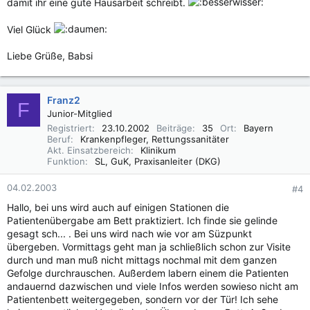
damit ihr eine gute Hausarbeit schreibt.
Viel Glück
Liebe Grüße, Babsi
Franz2
F
Junior-Mitglied
Registriert
23.10.2002
Beiträge
35
Ort
Bayern
Beruf
Krankenpfleger, Rettungssanitäter
Akt. Einsatzbereich
Klinikum
Funktion
SL, GuK, Praxisanleiter (DKG)
04.02.2003
#4
Hallo, bei uns wird auch auf einigen Stationen die
Patientenübergabe am Bett praktiziert. Ich finde sie gelinde
gesagt sch... . Bei uns wird nach wie vor am Süzpunkt
übergeben. Vormittags geht man ja schließlich schon zur Visite
durch und man muß nicht mittags nochmal mit dem ganzen
Gefolge durchrauschen. Außerdem labern einem die Patienten
andauernd dazwischen und viele Infos werden sowieso nicht am
Patientenbett weitergegeben, sondern vor der Tür! Ich sehe