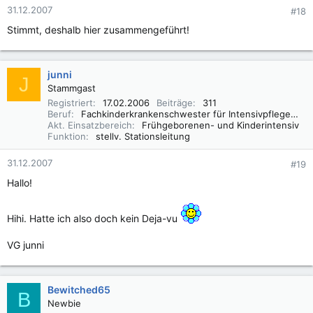
31.12.2007
#18
Stimmt, deshalb hier zusammengeführt!
junni
J
Stammgast
Registriert
17.02.2006
Beiträge
311
Beruf
Fachkinderkrankenschwester für Intensivpflege und Anästhesie
Akt. Einsatzbereich
Frühgeborenen- und Kinderintensiv
Funktion
stellv. Stationsleitung
31.12.2007
#19
Hallo!
Hihi. Hatte ich also doch kein Deja-vu
VG junni
Bewitched65
B
Newbie