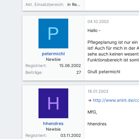
Akt. Einsatzbereich
in Rente
04.10.2002
P
Hallo -
Pflegeplanung ist nur ei
ist! Auch für mich in de
petermichl
sehe auch keinen wesentl
Newbie
Funktionsbereich ist som
Registriert
15.06.2002
Gruß petermichl
Beiträge
27
18.01.2003
H
->
http://www.anint.de/c
MfG,
hhendres
hhendres
Newbie
Registriert
03.11.2002