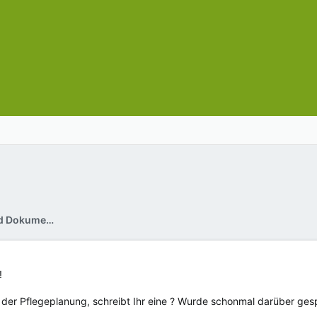
Pflegeplanung, Pflegevisite und Dokumentation in der Pflege
!
t der Pflegeplanung, schreibt Ihr eine ? Wurde schonmal darüber ge