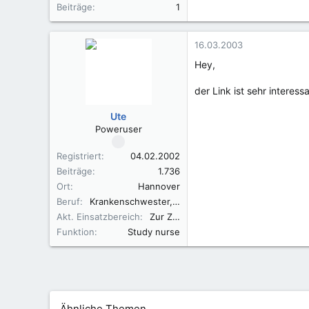
Beiträge
1
16.03.2003
Hey,
der Link ist sehr interes
Ute
Poweruser
Registriert
04.02.2002
Beiträge
1.736
Ort
Hannover
Beruf
Krankenschwester, Fachkraft für Leitungsaufgaben in der Pflege (FLP)
Akt. Einsatzbereich
Zur Zeit in der Elternzeit
Funktion
Study nurse
Ähnliche Themen