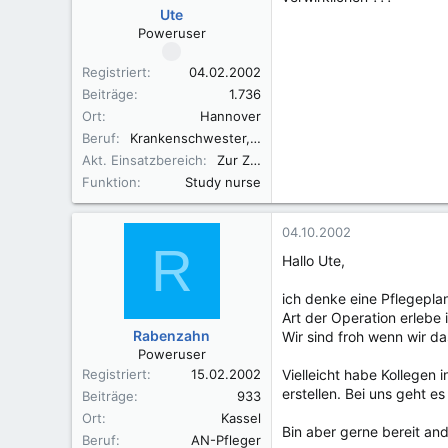
Ute
Poweruser
Registriert
04.02.2002
Beiträge
1.736
Ort
Hannover
Beruf
Krankenschwester, Fachkraft für Leitungsaufgaben in der Pflege (FLP)
Akt. Einsatzbereich
Zur Zeit in der Elternzeit
Funktion
Study nurse
04.10.2002
R
Hallo Ute,
ich denke eine Pflegepla
Art der Operation erlebe
Rabenzahn
Wir sind froh wenn wir d
Poweruser
Registriert
15.02.2002
Vielleicht habe Kollegen 
erstellen. Bei uns geht es 
Beiträge
933
Ort
Kassel
Bin aber gerne bereit an
Beruf
AN-Pfleger