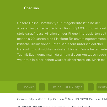
Über uns
Unsere Online Community für Pflegeberufe ist eine der
ältesten im deutschsprachigen Raum (D/A/CH) und wir sind
stolz darauf, dass wir allen an der Pflege Interessierten seit
mehr als 20 Jahren eine Plattform für unvoreingenommene,
kritische Diskussionen unter Benutzern unterschiedlicher
Herkunft und Ansichten anbieten können. Wir arbeiten jed
Tag mit Euch gemeinsam daran, um diesen Austausch auch
weiterhin in einer hohen Qualität sicherzustellen. Mach mit!
Cookies
ks.de - UI.X 2-Style
Deuts
®
Community platform by XenForo
© 2010-2026 XenForo Ltd