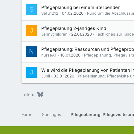
Pflegeplanung bei einem Sterbenden
S
Sefu1212
04.02.2020
Rund um die Abschlussp
Pflegeplanung 2-jähriges Kind
J
Jennychildren
22.01.2020
Fachliches zur Kind
Pflegeplanung: Ressourcen und Pflegepro
N
nurseAT
16.01.2020
Pflegeplanung, Pflegevisi
Wie wird die Pflegeplanung von Patienten
J
Junii
03.01.2020
Pflegeplanung, Pflegevisite u
Bluesky
LinkedIn
Reddit
Pinterest
Tumblr
WhatsApp
E-Mail
Teilen:
Foren
Sonstiges