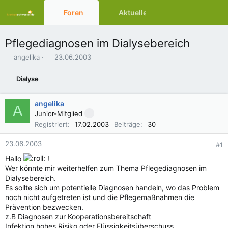
Foren
Aktuelles
Ressourcen
Pflegediagnosen im Dialysebereich
E
E
angelika
23.06.2003
r
r
s
s
Dialyse
t
t
e
e
l
l
angelika
A
l
l
Junior-Mitglied
e
t
Registriert
17.02.2003
Beiträge
30
r
a
m
23.06.2003
#1
Hallo
!
Wer könnte mir weiterhelfen zum Thema Pflegediagnosen im
Dialysebereich.
Es sollte sich um potentielle Diagnosen handeln, wo das Problem
noch nicht aufgetreten ist und die Pflegemaßnahmen die
Prävention bezwecken.
z.B Diagnosen zur Kooperationsbereitschaft
Infektion hohes Risiko oder Flüssigkeitsüberschuss.