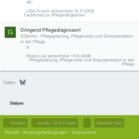
46
USA-Frosch
12.11.2009
Fachliches zu Pflegetätigkeiten
Dringend Pflegediagnosen!
G
GGGrins
Pflegeplanung, Pflegevisite und Dokumentation
in der Pflege
8
Poison_Ivy
17.10.2008
Pflegeplanung, Pflegevisite und Dokumentation in der
Pflege
Bluesky
LinkedIn
Reddit
Pinterest
Tumblr
WhatsApp
E-Mail
Teilen:
Dialyse
Cookies
ks.de - UI.X 2-Style
Deutsch [Du]
Kontakt
Nutzungsbedingungen
Datenschutz