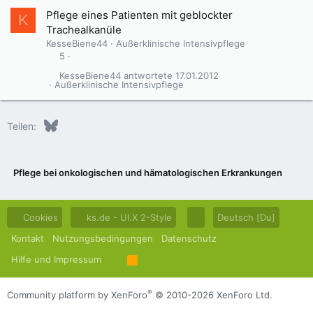
Pflege eines Patienten mit geblockter
K
Trachealkanüle
KesseBiene44
Außerklinische Intensivpflege
5
KesseBiene44
17.01.2012
Außerklinische Intensivpflege
Bluesky
LinkedIn
Reddit
Pinterest
Tumblr
WhatsApp
E-Mail
Teilen:
Pflege bei onkologischen und hämatologischen Erkrankungen
Cookies
ks.de - UI.X 2-Style
Deutsch [Du]
Kontakt
Nutzungsbedingungen
Datenschutz
Hilfe und Impressum
R
S
S
®
Community platform by XenForo
© 2010-2026 XenForo Ltd.