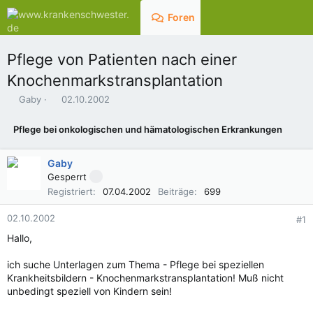
Foren
Aktuelles
Pflege von Patienten nach einer
Knochenmarkstransplantation
E
E
Gaby
02.10.2002
r
r
s
s
Pflege bei onkologischen und hämatologischen Erkrankungen
t
t
e
e
l
l
Gaby
l
l
Gesperrt
e
t
Registriert
07.04.2002
Beiträge
699
r
a
m
02.10.2002
#1
Hallo,
ich suche Unterlagen zum Thema - Pflege bei speziellen
Krankheitsbildern - Knochenmarkstransplantation! Muß nicht
unbedingt speziell von Kindern sein!