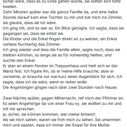
sicher wäre, dass es zu Ende gehen würde, sie sollten sich bitte
beeilen.
Zehn Minuten später war die ganze Familie da, und eine halbe
Stunde darauf kam eine Tochter zu mir und bat mich ins Zimmer,
sie glaube, dass sie tot wäre.
Ich ging mit, und es war so. Ein Blick genügte. Ich sagte, dass sie
gegangen sei, dass sie erlöst sei.
Die Kinder und die Enkel fingen direkt an zu weinen, ein Enkel
verliess fluchtartig das Zimmer.
Ich ging wieder und liess die Familie allein, sagte noch, dass sie
bleiben könnten, so lange sie es für notwendig hielten, und
suchte den Enkel.
Er stan an einem Fenster im Treppenhaus und hielt sich an der
Wand fest. Ich frgate ihn, ob er meine Hilfe brauche, aber er
verneinte, er brauche nur mal kurz einen Augenblick für sich. Ich
sagte, dass ich da wäre, wenn er reden wolle.
Die Angehörigen gingen nach über zwei Stunden nach Hause.
Zwei Nächte später, gegen Mitternacht, rief mich der Pförtner an.
Es seien Angehörige da von einer Frau xy, sie wollten zu mir und
mit mir sprechen.
ja, sicher, sie können kommen, war meine Antwort.
Als sie mich sahen, waren sie froh mich zu sehen. Sie umarmten
mich und sagten, dass ich immer der Engel für ihre Mutter