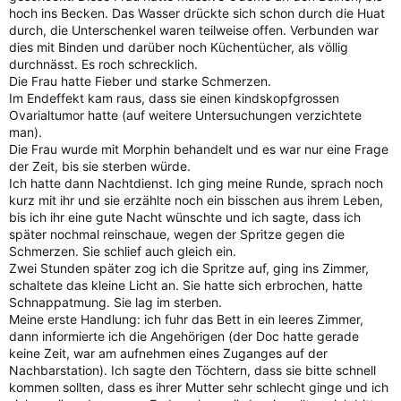
hoch ins Becken. Das Wasser drückte sich schon durch die Huat
durch, die Unterschenkel waren teilweise offen. Verbunden war
dies mit Binden und darüber noch Küchentücher, als völlig
durchnässt. Es roch schrecklich.
Die Frau hatte Fieber und starke Schmerzen.
Im Endeffekt kam raus, dass sie einen kindskopfgrossen
Ovarialtumor hatte (auf weitere Untersuchungen verzichtete
man).
Die Frau wurde mit Morphin behandelt und es war nur eine Frage
der Zeit, bis sie sterben würde.
Ich hatte dann Nachtdienst. Ich ging meine Runde, sprach noch
kurz mit ihr und sie erzählte noch ein bisschen aus ihrem Leben,
bis ich ihr eine gute Nacht wünschte und ich sagte, dass ich
später nochmal reinschaue, wegen der Spritze gegen die
Schmerzen. Sie schlief auch gleich ein.
Zwei Stunden später zog ich die Spritze auf, ging ins Zimmer,
schaltete das kleine Licht an. Sie hatte sich erbrochen, hatte
Schnappatmung. Sie lag im sterben.
Meine erste Handlung: ich fuhr das Bett in ein leeres Zimmer,
dann informierte ich die Angehörigen (der Doc hatte gerade
keine Zeit, war am aufnehmen eines Zuganges auf der
Nachbarstation). Ich sagte den Töchtern, dass sie bitte schnell
kommen sollten, dass es ihrer Mutter sehr schlecht ginge und ich