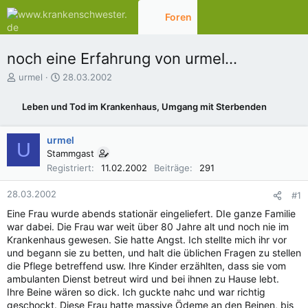
Foren
Aktuelles
noch eine Erfahrung von urmel...
E
E
urmel
28.03.2002
r
r
s
s
Leben und Tod im Krankenhaus, Umgang mit Sterbenden
t
t
e
e
l
l
urmel
U
l
l
Stammgast
e
t
Registriert
11.02.2002
Beiträge
291
r
a
m
28.03.2002
#1
Eine Frau wurde abends stationär eingeliefert. DIe ganze Familie
war dabei. Die Frau war weit über 80 Jahre alt und noch nie im
Krankenhaus gewesen. Sie hatte Angst. Ich stellte mich ihr vor
und begann sie zu betten, und halt die üblichen Fragen zu stellen
die Pflege betreffend usw. Ihre Kinder erzählten, dass sie vom
ambulanten Dienst betreut wird und bei ihnen zu Hause lebt.
Ihre Beine wären so dick. Ich guckte nahc und war richtig
geschockt. Diese Frau hatte massive Ödeme an den Beinen, bis