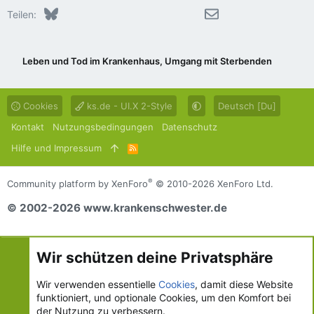
Bluesky
LinkedIn
Reddit
Pinterest
Tumblr
WhatsApp
E-Mail
Teilen:
Leben und Tod im Krankenhaus, Umgang mit Sterbenden
Cookies
ks.de - UI.X 2-Style
Deutsch [Du]
Kontakt
Nutzungsbedingungen
Datenschutz
Hilfe und Impressum
R
S
S
®
Community platform by XenForo
© 2010-2026 XenForo Ltd.
© 2002-2026 www.krankenschwester.de
Wir schützen deine Privatsphäre
Wir verwenden essentielle
Cookies
, damit diese Website
funktioniert, und optionale Cookies, um den Komfort bei
der Nutzung zu verbessern.