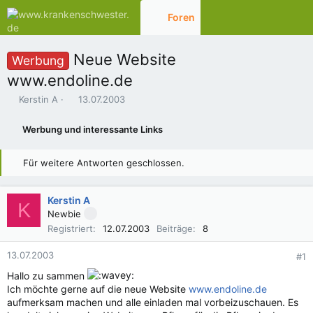
Foren
Aktuelles
Neue Website
Werbung
www.endoline.de
E
E
Kerstin A
13.07.2003
r
r
s
s
Werbung und interessante Links
t
t
e
e
l
l
Für weitere Antworten geschlossen.
l
l
e
t
r
a
Kerstin A
K
m
Newbie
Registriert
12.07.2003
Beiträge
8
13.07.2003
#1
Hallo zu sammen
Ich möchte gerne auf die neue Website
www.endoline.de
aufmerksam machen und alle einladen mal vorbeizuschauen. Es