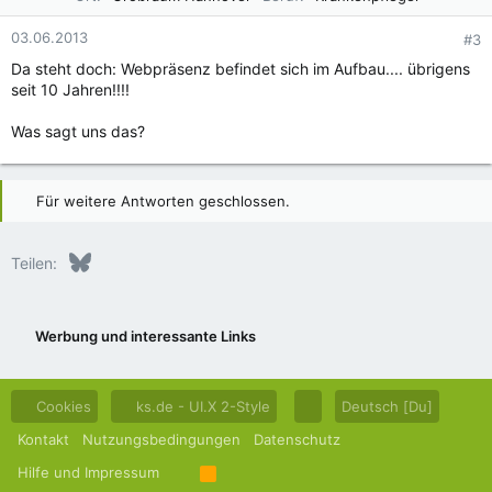
03.06.2013
#3
Da steht doch: Webpräsenz befindet sich im Aufbau.... übrigens
seit 10 Jahren!!!!
Was sagt uns das?
Für weitere Antworten geschlossen.
Bluesky
LinkedIn
Reddit
Pinterest
Tumblr
WhatsApp
E-Mail
Teilen:
Werbung und interessante Links
Cookies
ks.de - UI.X 2-Style
Deutsch [Du]
Kontakt
Nutzungsbedingungen
Datenschutz
Hilfe und Impressum
R
S