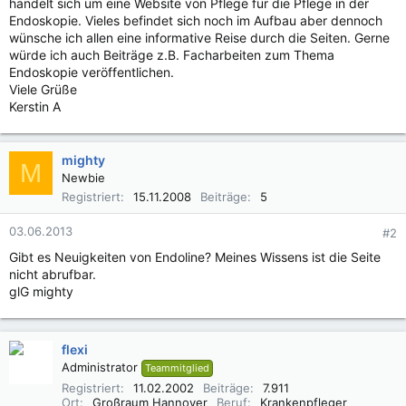
handelt sich um eine Website von Pflege für die Pflege in der
Endoskopie. Vieles befindet sich noch im Aufbau aber dennoch
wünsche ich allen eine informative Reise durch die Seiten. Gerne
würde ich auch Beiträge z.B. Facharbeiten zum Thema
Endoskopie veröffentlichen.
Viele Grüße
Kerstin A
mighty
M
Newbie
Registriert
15.11.2008
Beiträge
5
03.06.2013
#2
Gibt es Neuigkeiten von Endoline? Meines Wissens ist die Seite
nicht abrufbar.
glG mighty
flexi
Administrator
Teammitglied
Registriert
11.02.2002
Beiträge
7.911
Ort
Großraum Hannover
Beruf
Krankenpfleger