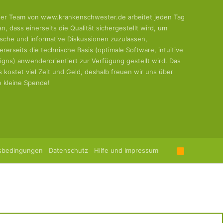
er Team von www.krankenschwester.de arbeitet jeden Tag
an, dass einerseits die Qualität sichergestellt wird, um
tische und informative Diskussionen zuzulassen,
ererseits die technische Basis (optimale Software, intuitive
igns) anwenderorientiert zur Verfügung gestellt wird. Das
es kostet viel Zeit und Geld, deshalb freuen wir uns über
e kleine Spende!
sbedingungen
Datenschutz
Hilfe und Impressum
R
S
S