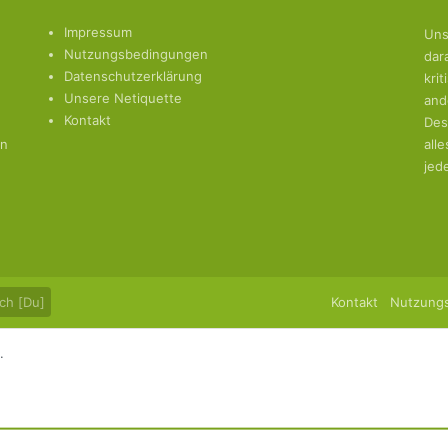
Impressum
Uns
Nutzungsbedingungen
dar
Datenschutzerklärung
kri
Unsere Netiquette
and
Kontakt
Des
en
all
jed
ch [Du]
Kontakt
Nutzung
.