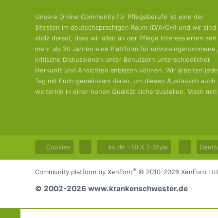
Unsere Online Community für Pflegeberufe ist eine der
ältesten im deutschsprachigen Raum (D/A/CH) und wir sind
stolz darauf, dass wir allen an der Pflege Interessierten seit
mehr als 20 Jahren eine Plattform für unvoreingenommene,
kritische Diskussionen unter Benutzern unterschiedlicher
Herkunft und Ansichten anbieten können. Wir arbeiten jed
Tag mit Euch gemeinsam daran, um diesen Austausch auch
weiterhin in einer hohen Qualität sicherzustellen. Mach mit!
Cookies
ks.de - UI.X 2-Style
Deuts
®
Community platform by XenForo
© 2010-2026 XenForo Ltd
© 2002-2026 www.krankenschwester.de