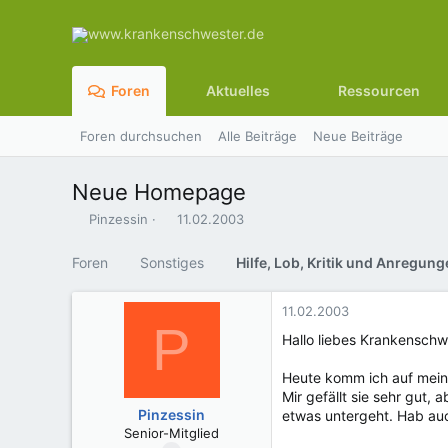
Foren
Aktuelles
Ressourcen
Foren durchsuchen
Alle Beiträge
Neue Beiträge
Neue Homepage
E
E
Pinzessin
11.02.2003
r
r
s
s
Foren
Sonstiges
t
t
e
e
l
l
11.02.2003
P
l
l
Hallo liebes Krankensch
e
t
r
a
Heute komm ich auf meine 
m
Mir gefällt sie sehr gut,
Pinzessin
etwas untergeht. Hab auc
Senior-Mitglied