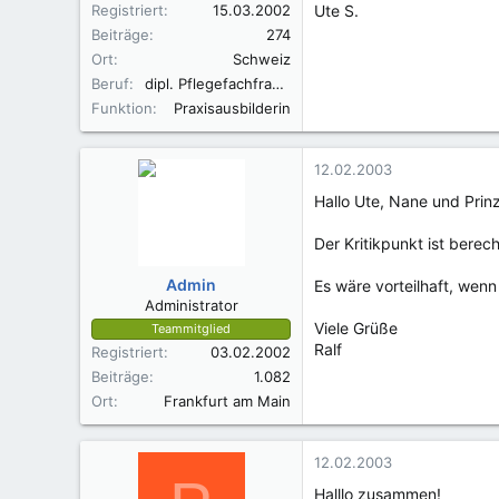
Registriert
15.03.2002
Ute S.
Beiträge
274
Ort
Schweiz
Beruf
dipl. Pflegefachfrau HöFa-1
Funktion
Praxisausbilderin
12.02.2003
Hallo Ute, Nane und Prinz
Der Kritikpunkt ist berec
Admin
Es wäre vorteilhaft, we
Administrator
Viele Grüße
Teammitglied
Ralf
Registriert
03.02.2002
Beiträge
1.082
Ort
Frankfurt am Main
12.02.2003
Halllo zusammen!