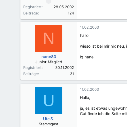
Registriert
28.05.2002
Beiträge
124
11.02.2003
N
hallo,
wieso ist bei mir nix neu,
nane80
lg nane
Junior-Mitglied
Registriert
30.11.2002
Beiträge
31
11.02.2003
U
Hallo,
ja, es ist etwas ungewohn
Gut finde ich die Seite 
Ute S.
Stammgast