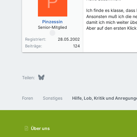
P
Ich finde es klasse, das
Ansonsten muß ich die ne
Pinzessin
damit ich mich weiter üb
Senior-Mitglied
Aber auf den ersten Klic
Registriert
28.05.2002
Beiträge
124
Bluesky
LinkedIn
Reddit
Pinterest
Tumblr
WhatsApp
E-Mail
Teilen:
Foren
Sonstiges
Über uns