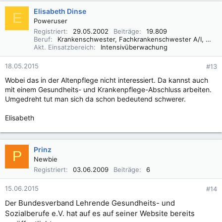
Elisabeth Dinse
E
Poweruser
Registriert
29.05.2002
Beiträge
19.809
Beruf
Krankenschwester, Fachkrankenschwester A/I, Praxisbegleiter Basale Stimulation
Akt. Einsatzbereich
Intensivüberwachung
18.05.2015
#13
Wobei das in der Altenpflege nicht interessiert. Da kannst auch
mit einem Gesundheits- und Krankenpflege-Abschluss arbeiten.
Umgedreht tut man sich da schon bedeutend schwerer.
Elisabeth
Prinz
P
Newbie
Registriert
03.06.2009
Beiträge
6
15.06.2015
#14
Bundesverband Lehrende Gesundheits- und
Der
Sozialberufe e.V. hat auf es auf seiner Website bereits