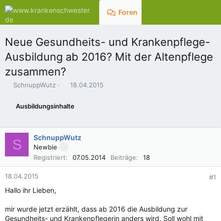
Foren
Aktuelles
Neue Gesundheits- und Krankenpflege-
Ausbildung ab 2016? Mit der Altenpflege
zusammen?
E
E
SchnuppWutz
18.04.2015
r
r
s
s
Ausbildungsinhalte
t
t
e
e
l
l
SchnuppWutz
l
l
S
e
t
Newbie
r
a
Registriert
07.05.2014
Beiträge
18
m
18.04.2015
#1
Hallo ihr Lieben,
mir wurde jetzt erzählt, dass ab 2016 die Ausbildung zur
Gesundheits- und Krankenpflegerin anders wird. Soll wohl mit