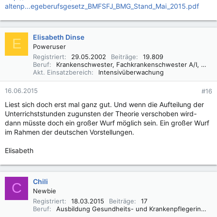
altenp...egeberufsgesetz_BMFSFJ_BMG_Stand_Mai_2015.pdf
Elisabeth Dinse
E
Poweruser
Registriert
29.05.2002
Beiträge
19.809
Beruf
Krankenschwester, Fachkrankenschwester A/I, Praxisbegleiter Basale Stimulation
Akt. Einsatzbereich
Intensivüberwachung
16.06.2015
#16
Liest sich doch erst mal ganz gut. Und wenn die Aufteilung der
Unterrichststunden zugunsten der Theorie verschoben wird-
dann müsste doch ein großer Wurf möglich sein. Ein großer Wurf
im Rahmen der deutschen Vorstellungen.
Elisabeth
Chili
C
Newbie
Registriert
18.03.2015
Beiträge
17
Beruf
Ausbildung Gesundheits- und Krankenpflegerin 09/15