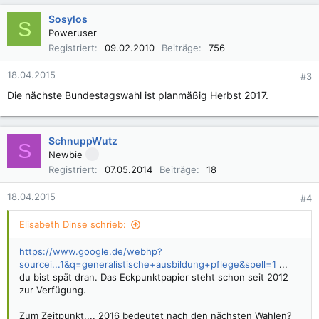
a
k
Sosylos
S
t
Poweruser
i
Registriert
09.02.2010
Beiträge
756
o
n
18.04.2015
#3
e
n
Die nächste Bundestagswahl ist planmäßig Herbst 2017.
:
SchnuppWutz
S
Newbie
Registriert
07.05.2014
Beiträge
18
18.04.2015
#4
Elisabeth Dinse schrieb:
https://www.google.de/webhp?
sourcei...1&q=generalistische+ausbildung+pflege&spell=1
...
du bist spät dran. Das Eckpunktpapier steht schon seit 2012
zur Verfügung.
Zum Zeitpunkt.... 2016 bedeutet nach den nächsten Wahlen?