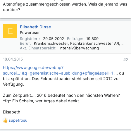
Altenpflege zusammengeschlossen werden. Weis da jemand was
darüber?
Elisabeth Dinse
E
Poweruser
Registriert
29.05.2002
Beiträge
19.809
Beruf
Krankenschwester, Fachkrankenschwester A/I, Praxisbegleiter Basale Stimulation
Akt. Einsatzbereich
Intensivüberwachung
18.04.2015
#2
https://www.google.de/webhp?
sourcei...1&q=generalistische+ausbildung+pflege&spell=1
... du
bist spät dran. Das Eckpunktpapier steht schon seit 2012 zur
Verfügung.
Zum Zeitpunkt.... 2016 bedeutet nach den nächsten Wahlen?
*fg* Ein Schelm, wer Arges dabei denkt.
Elisabeth
supetrosu
R
e