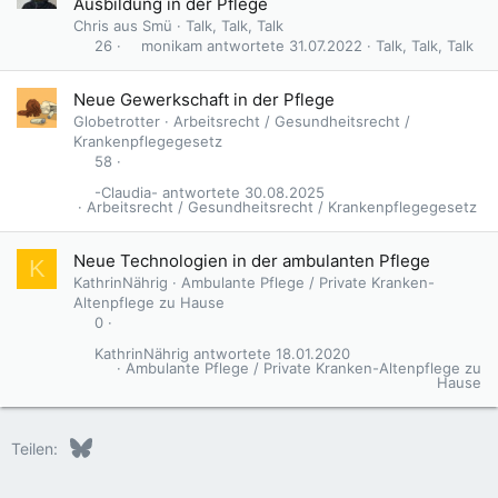
Ausbildung in der Pflege
Chris aus Smü
Talk, Talk, Talk
monikam
31.07.2022
Talk, Talk, Talk
26
G
Neue Gewerkschaft in der Pflege
e
Globetrotter
Arbeitsrecht / Gesundheitsrecht /
s
Krankenpflegegesetz
p
58
e
-Claudia-
30.08.2025
r
Arbeitsrecht / Gesundheitsrecht / Krankenpflegegesetz
r
t
Neue Technologien in der ambulanten Pflege
K
KathrinNährig
Ambulante Pflege / Private Kranken-
Altenpflege zu Hause
0
KathrinNährig
18.01.2020
Ambulante Pflege / Private Kranken-Altenpflege zu
Hause
Bluesky
LinkedIn
Reddit
Pinterest
Tumblr
WhatsApp
E-Mail
Teilen: