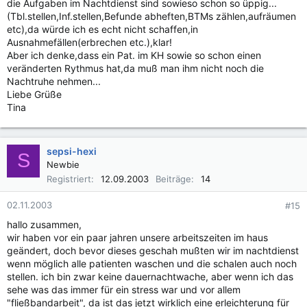
die Aufgaben im Nachtdienst sind sowieso schon so üppig...
(Tbl.stellen,Inf.stellen,Befunde abheften,BTMs zählen,aufräumen
etc),da würde ich es echt nicht schaffen,in
Ausnahmefällen(erbrechen etc.),klar!
Aber ich denke,dass ein Pat. im KH sowie so schon einen
veränderten Rythmus hat,da muß man ihm nicht noch die
Nachtruhe nehmen...
Liebe Grüße
Tina
sepsi-hexi
S
Newbie
Registriert
12.09.2003
Beiträge
14
02.11.2003
#15
hallo zusammen,
wir haben vor ein paar jahren unsere arbeitszeiten im haus
geändert, doch bevor dieses geschah mußten wir im nachtdienst
wenn möglich alle patienten waschen und die schalen auch noch
stellen. ich bin zwar keine dauernachtwache, aber wenn ich das
sehe was das immer für ein stress war und vor allem
"fließbandarbeit", da ist das jetzt wirklich eine erleichterung für