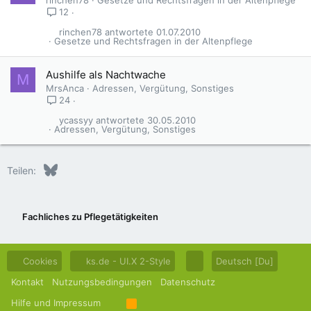
12
rinchen78
01.07.2010
Gesetze und Rechtsfragen in der Altenpflege
Aushilfe als Nachtwache
M
MrsAnca
Adressen, Vergütung, Sonstiges
24
ycassyy
30.05.2010
Adressen, Vergütung, Sonstiges
Bluesky
LinkedIn
Reddit
Pinterest
Tumblr
WhatsApp
E-Mail
Teilen:
Fachliches zu Pflegetätigkeiten
Cookies
ks.de - UI.X 2-Style
Deutsch [Du]
Kontakt
Nutzungsbedingungen
Datenschutz
Hilfe und Impressum
R