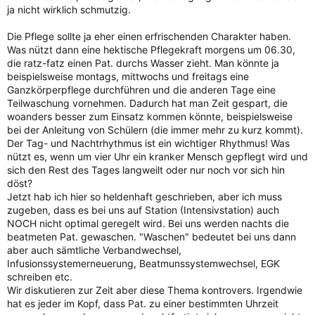
ja nicht wirklich schmutzig.
Die Pflege sollte ja eher einen erfrischenden Charakter haben.
Was nützt dann eine hektische Pflegekraft morgens um 06.30,
die ratz-fatz einen Pat. durchs Wasser zieht. Man könnte ja
beispielsweise montags, mittwochs und freitags eine
Ganzkörperpflege durchführen und die anderen Tage eine
Teilwaschung vornehmen. Dadurch hat man Zeit gespart, die
woanders besser zum Einsatz kommen könnte, beispielsweise
bei der Anleitung von Schülern (die immer mehr zu kurz kommt).
Der Tag- und Nachtrhythmus ist ein wichtiger Rhythmus! Was
nützt es, wenn um vier Uhr ein kranker Mensch gepflegt wird und
sich den Rest des Tages langweilt oder nur noch vor sich hin
döst?
Jetzt hab ich hier so heldenhaft geschrieben, aber ich muss
zugeben, dass es bei uns auf Station (Intensivstation) auch
NOCH nicht optimal geregelt wird. Bei uns werden nachts die
beatmeten Pat. gewaschen. "Waschen" bedeutet bei uns dann
aber auch sämtliche Verbandwechsel,
Infusionssystemerneuerung, Beatmunssystemwechsel, EGK
schreiben etc.
Wir diskutieren zur Zeit aber diese Thema kontrovers. Irgendwie
hat es jeder im Kopf, dass Pat. zu einer bestimmten Uhrzeit