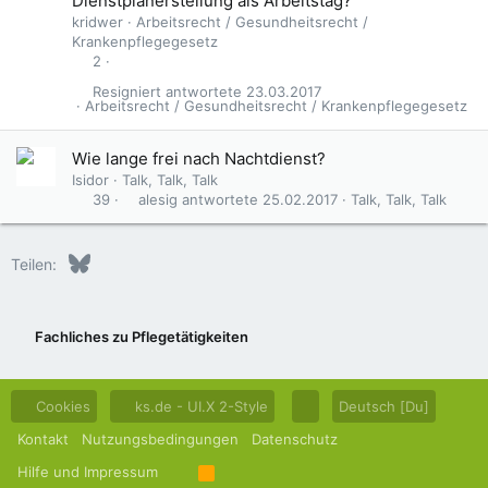
Dienstplanerstellung als Arbeitstag?
kridwer
Arbeitsrecht / Gesundheitsrecht /
Krankenpflegegesetz
2
Resigniert
23.03.2017
Arbeitsrecht / Gesundheitsrecht / Krankenpflegegesetz
Wie lange frei nach Nachtdienst?
Isidor
Talk, Talk, Talk
alesig
25.02.2017
Talk, Talk, Talk
39
Bluesky
LinkedIn
Reddit
Pinterest
Tumblr
WhatsApp
E-Mail
Teilen:
Fachliches zu Pflegetätigkeiten
Cookies
ks.de - UI.X 2-Style
Deutsch [Du]
Kontakt
Nutzungsbedingungen
Datenschutz
Hilfe und Impressum
R
S