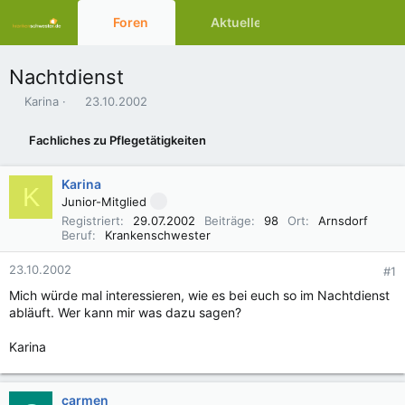
Foren
Aktuelles
Ressourcen
Nachtdienst
E
E
Karina
23.10.2002
r
r
s
s
Fachliches zu Pflegetätigkeiten
t
t
e
e
l
l
Karina
K
l
l
Junior-Mitglied
e
t
Registriert
29.07.2002
Beiträge
98
Ort
Arnsdorf
r
a
Beruf
Krankenschwester
m
23.10.2002
#1
Mich würde mal interessieren, wie es bei euch so im Nachtdienst
abläuft. Wer kann mir was dazu sagen?
Karina
carmen