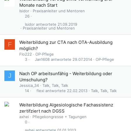
Monate nach Start
Isidor
Praxisanleiter und Mentoren
26
Isidor
21.09.2019
Praxisanleiter und Mentoren
Weiterbildung zur CTA nach OTA-Ausbildung
F
möglich?
Flo222
OP-Pflege
Jan1608
29.07.2014
OP-Pflege
3
G
Nach OP arbeitsunfähig - Weiterbildung oder
J
e
Umschulung?
s
Jessica_34
Talk, Talk, Talk
p
flexi
22.02.2013
Talk, Talk, Talk
14
e
r
Weiterbildung Algesiologische Fachassistenz
r
zertifziert nach DGSS
t
axhei
Pflegekongresse + Tagungen
0
axhei
01.01.2013