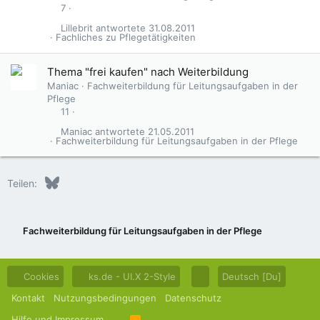
7
Lillebrit
31.08.2011
Fachliches zu Pflegetätigkeiten
Thema "frei kaufen" nach Weiterbildung
Maniac
Fachweiterbildung für Leitungsaufgaben in der
Pflege
11
Maniac
21.05.2011
Fachweiterbildung für Leitungsaufgaben in der Pflege
Bluesky
LinkedIn
Reddit
Pinterest
Tumblr
WhatsApp
E-Mail
Teilen:
Fachweiterbildung für Leitungsaufgaben in der Pflege
Cookies
ks.de - UI.X 2-Style
Deutsch [Du]
Kontakt
Nutzungsbedingungen
Datenschutz
Hilfe und Impressum
R