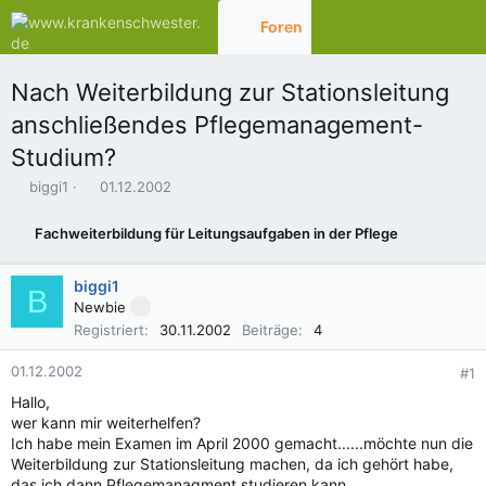
Foren
Aktuelles
Nach Weiterbildung zur Stationsleitung
anschließendes Pflegemanagement-
Studium?
E
E
biggi1
01.12.2002
r
r
s
s
Fachweiterbildung für Leitungsaufgaben in der Pflege
t
t
e
e
l
l
biggi1
B
l
l
Newbie
e
t
Registriert
30.11.2002
Beiträge
4
r
a
m
01.12.2002
#1
Hallo,
wer kann mir weiterhelfen?
Ich habe mein Examen im April 2000 gemacht......möchte nun die
Weiterbildung zur Stationsleitung machen, da ich gehört habe,
das ich dann Pflegemanagment studieren kann.