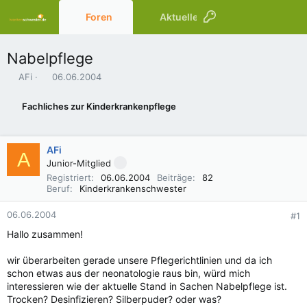
Foren
Aktuelles
Ressourcen
Nabelpflege
E
E
AFi
06.06.2004
r
r
s
s
Fachliches zur Kinderkrankenpflege
t
t
e
e
l
l
AFi
l
l
A
e
t
Junior-Mitglied
r
a
Registriert
06.06.2004
Beiträge
82
m
Beruf
Kinderkrankenschwester
06.06.2004
#1
Hallo zusammen!
wir überarbeiten gerade unsere Pflegerichtlinien und da ich
schon etwas aus der neonatologie raus bin, würd mich
interessieren wie der aktuelle Stand in Sachen Nabelpflege ist.
Trocken? Desinfizieren? Silberpuder? oder was?