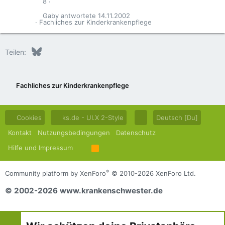
8
Gaby
14.11.2002
Fachliches zur Kinderkrankenpflege
Bluesky
LinkedIn
Reddit
Pinterest
Tumblr
WhatsApp
E-Mail
Teilen:
Fachliches zur Kinderkrankenpflege
Cookies
ks.de - UI.X 2-Style
Deutsch [Du]
Kontakt
Nutzungsbedingungen
Datenschutz
Hilfe und Impressum
R
S
S
®
Community platform by XenForo
© 2010-2026 XenForo Ltd.
© 2002-2026 www.krankenschwester.de