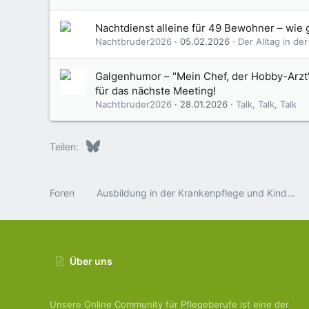
Nachtdienst alleine für 49 Bewohner – wie 
Nachtbruder2026
05.02.2026
Der Alltag in de
Galgenhumor – "Mein Chef, der Hobby-Arzt"
für das nächste Meeting!
Nachtbruder2026
28.01.2026
Talk, Talk, Talk
Bluesky
LinkedIn
Reddit
Pinterest
Tumblr
WhatsApp
E-Mail
Teilen:
Foren
Ausbildung in der Krankenpflege und Kinderkrankenpflege
Über uns
Unsere Online Community für Pflegeberufe ist eine der