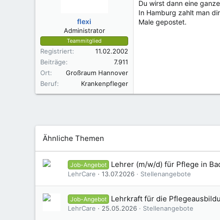
Du wirst dann eine ganze M
In Hamburg zahlt man dir
flexi
Male gepostet.
Administrator
Teammitglied
Registriert
11.02.2002
Beiträge
7.911
Ort
Großraum Hannover
Beruf
Krankenpfleger
Ähnliche Themen
Lehrer (m/w/d) für Pflege in 
Job-Angebot
LehrCare
13.07.2026
Stellenangebote
Lehrkraft für die Pflegeausbil
Job-Angebot
LehrCare
25.05.2026
Stellenangebote