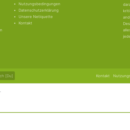
Nutzungsbedingungen
dar
Datenschutzerklärung
kri
Unsere Netiquette
and
Kontakt
Des
en
all
jed
ch [Du]
Kontakt
Nutzung
.