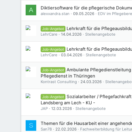
Diktiersoftware für die pflegerische Dokume
A
alexxandra.stan
09.05.2026
EDV im Pflegeberei
Lehrkraft für die Pflegeausbil
Job-Angebot
LehrCare
14.04.2026
Stellenangebote
Lehrkraft für die Pflegeausbild
Job-Angebot
LehrCare
03.04.2026
Stellenangebote
Ambulante Pflegedienstleitung
Job-Angebot
Pflegedienst in Thüringen
Kontrast Consulting
24.03.2026
Stellenangebo
Sozialarbeiter / Pflegefachkraft
Job-Angebot
Landsberg am Lech - KU -
JAP
12.03.2026
Stellenangebote
Themen für die Hausarbeit einer angehen
S
San78
22.02.2026
Fachweiterbildung für Leit