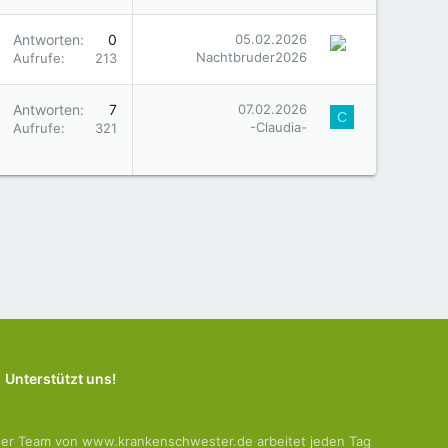
Antworten
0
05.02.2026
Nachtbruder2026
Aufrufe
213
Antworten
7
07.02.2026
C
-Claudia-
Aufrufe
321
Unterstützt uns!
er Team von www.krankenschwester.de arbeitet jeden Tag