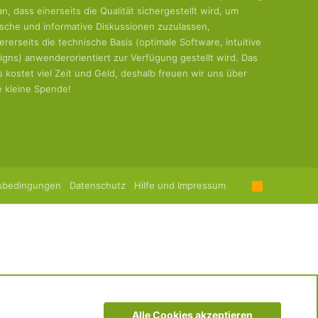
an, dass einerseits die Qualität sichergestellt wird, um
tische und informative Diskussionen zuzulassen,
ererseits die technische Basis (optimale Software, intuitive
igns) anwenderorientiert zur Verfügung gestellt wird. Das
es kostet viel Zeit und Geld, deshalb freuen wir uns über
e kleine Spende!
sbedingungen
Datenschutz
Hilfe und Impressum
R
S
S
Alle Cookies akzeptieren