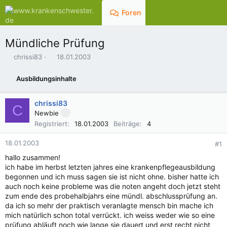
Foren
Aktuelles
Mündliche Prüfung
E
E
chrissi83
18.01.2003
r
r
s
s
Ausbildungsinhalte
t
t
e
e
l
l
chrissi83
C
l
l
Newbie
e
t
Registriert
18.01.2003
Beiträge
4
r
a
m
18.01.2003
#1
hallo zusammen!
ich habe im herbst letzten jahres eine krankenpflegeausbildung
begonnen und ich muss sagen sie ist nicht ohne. bisher hatte ich
auch noch keine probleme was die noten angeht doch jetzt steht
zum ende des probehalbjahrs eine mündl. abschlussprüfung an.
da ich so mehr der praktisch veranlagte mensch bin mache ich
mich natürlich schon total verrückt. ich weiss weder wie so eine
prüfung abläuft noch wie lange sie dauert und erst recht nicht