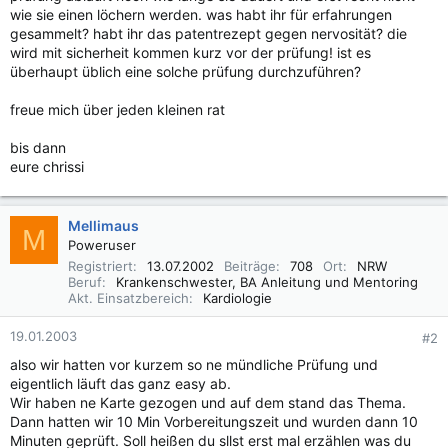
wie sie einen löchern werden. was habt ihr für erfahrungen
gesammelt? habt ihr das patentrezept gegen nervosität? die
wird mit sicherheit kommen kurz vor der prüfung! ist es
überhaupt üblich eine solche prüfung durchzuführen?
freue mich über jeden kleinen rat
bis dann
eure chrissi
Mellimaus
M
Poweruser
Registriert
13.07.2002
Beiträge
708
Ort
NRW
Beruf
Krankenschwester, BA Anleitung und Mentoring
Akt. Einsatzbereich
Kardiologie
19.01.2003
#2
also wir hatten vor kurzem so ne mündliche Prüfung und
eigentlich läuft das ganz easy ab.
Wir haben ne Karte gezogen und auf dem stand das Thema.
Dann hatten wir 10 Min Vorbereitungszeit und wurden dann 10
Minuten geprüft. Soll heißen du sllst erst mal erzählen was du