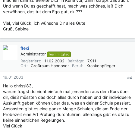
machen kannst. Bereite Dich in Ruhe vor, dann klappt das auch.
Und wenn Du es geschafft hast, mach was schönes, laß Dich
verwöhnen, das tut dem Ego gut, ok ???
Viel, viel Glück, ich wünsche Dir alles Gute
Gruß, Sabine
flexi
Administrator
Teammitglied
Registriert
11.02.2002
Beiträge
7.911
Ort
Großraum Hannover
Beruf
Krankenpfleger
19.01.2003
#4
Hallo chrissi83,
warum fragst du nicht einfach mal jemanden aus dem Kurs über
dir, die3 müssten das doch alles durch haben und dir individuelle
Auskunft geben können über das, was an deiner Schule passiert.
Ansonsten gibt es eine ganze Menge Schulen, die am Ende der
Probezeit eine Art Prüfung durchführen, allerdings gibt es dfazu
keine einheitlichen Regelungen.
Viel Glück