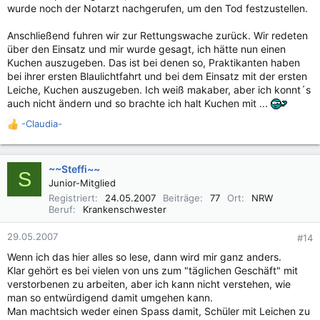
wurde noch der Notarzt nachgerufen, um den Tod festzustellen.
Anschließend fuhren wir zur Rettungswache zurück. Wir redeten
über den Einsatz und mir wurde gesagt, ich hätte nun einen
Kuchen auszugeben. Das ist bei denen so, Praktikanten haben
bei ihrer ersten Blaulichtfahrt und bei dem Einsatz mit der ersten
Leiche, Kuchen auszugeben. Ich weiß makaber, aber ich konnt´s
auch nicht ändern und so brachte ich halt Kuchen mit ...
-Claudia-
R
e
a
k
~~Steffi~~
S
t
Junior-Mitglied
i
Registriert
24.05.2007
Beiträge
77
Ort
NRW
o
Beruf
Krankenschwester
n
e
29.05.2007
#14
n
Wenn ich das hier alles so lese, dann wird mir ganz anders.
:
Klar gehört es bei vielen von uns zum "täglichen Geschäft" mit
verstorbenen zu arbeiten, aber ich kann nicht verstehen, wie
man so entwürdigend damit umgehen kann.
Man machtsich weder einen Spass damit, Schüler mit Leichen zu