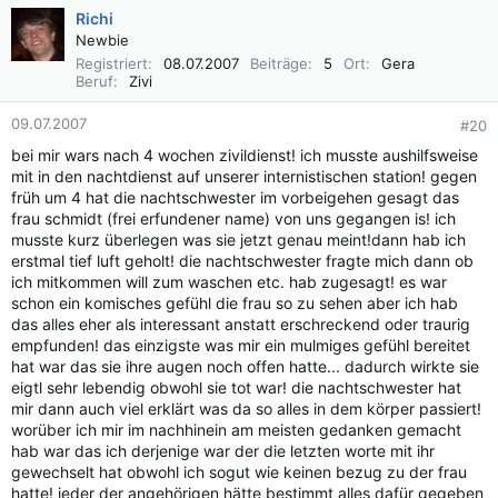
Richi
Newbie
Registriert
08.07.2007
Beiträge
5
Ort
Gera
Beruf
Zivi
09.07.2007
#20
bei mir wars nach 4 wochen zivildienst! ich musste aushilfsweise
mit in den nachtdienst auf unserer internistischen station! gegen
früh um 4 hat die nachtschwester im vorbeigehen gesagt das
frau schmidt (frei erfundener name) von uns gegangen is! ich
musste kurz überlegen was sie jetzt genau meint!dann hab ich
erstmal tief luft geholt! die nachtschwester fragte mich dann ob
ich mitkommen will zum waschen etc. hab zugesagt! es war
schon ein komisches gefühl die frau so zu sehen aber ich hab
das alles eher als interessant anstatt erschreckend oder traurig
empfunden! das einzigste was mir ein mulmiges gefühl bereitet
hat war das sie ihre augen noch offen hatte... dadurch wirkte sie
eigtl sehr lebendig obwohl sie tot war! die nachtschwester hat
mir dann auch viel erklärt was da so alles in dem körper passiert!
worüber ich mir im nachhinein am meisten gedanken gemacht
hab war das ich derjenige war der die letzten worte mit ihr
gewechselt hat obwohl ich sogut wie keinen bezug zu der frau
hatte! jeder der angehörigen hätte bestimmt alles dafür gegeben