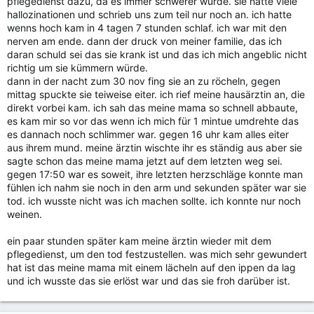
pflegedienst dazu, da es immer schwerer wurde. sie hatte viele
hallozinationen und schrieb uns zum teil nur noch an. ich hatte
wenns hoch kam in 4 tagen 7 stunden schlaf. ich war mit den
nerven am ende. dann der druck von meiner familie, das ich
daran schuld sei das sie krank ist und das ich mich angeblic nicht
richtig um sie kümmern würde.
dann in der nacht zum 30 nov fing sie an zu röcheln, gegen
mittag spuckte sie teiweise eiter. ich rief meine hausärztin an, die
direkt vorbei kam. ich sah das meine mama so schnell abbaute,
es kam mir so vor das wenn ich mich für 1 mintue umdrehte das
es dannach noch schlimmer war. gegen 16 uhr kam alles eiter
aus ihrem mund. meine ärztin wischte ihr es ständig aus aber sie
sagte schon das meine mama jetzt auf dem letzten weg sei.
gegen 17:50 war es soweit, ihre letzten herzschläge konnte man
fühlen ich nahm sie noch in den arm und sekunden später war sie
tod. ich wusste nicht was ich machen sollte. ich konnte nur noch
weinen.
ein paar stunden später kam meine ärztin wieder mit dem
pflegedienst, um den tod festzustellen. was mich sehr gewundert
hat ist das meine mama mit einem lächeln auf den ippen da lag
und ich wusste das sie erlöst war und das sie froh darüber ist.