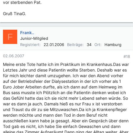
vor sterbenden Pat.
Gruß TinaG.
Frank..
F
Junior-Mitglied
Registriert
22.01.2006
Beiträge
34
Ort
Hamburg
02.06.2007
#18
Meine erste Tote hatte ich im Praktikum im Krankenhaus.Das war
Letztes Jahr und diese Patientin wollte Sterben. Deshalb war es
für mich leichter damit umzugehen. Ich war den Abend vorher
auf der Betriebsfeier der Dialysestation in der ich vorher als 1
Euro Jober Arbeiten durfte, als ich dann auf dem Heimweg im
Bus sass musste ich Plötzlich an die Patientin denken wobei ich
das Gefühl hatte das ich sie nicht mehr Lebend sehen würde. So
war es dann ja auch. Damals hieß es nur Frau x ist verstorben
und Traust du dir zu sie Mitzuwaschen.Da ich ja Krankenpfleger
werden möchte und mann den Tod in dem Beruf nicht
ausschließen kann habe ja gesagt. Aber ein Gespräch über denn
Tod gab es nicht, ich habe Sie einfach Gewaschen und dann
alleine das Zimmer Aufgeräumt.Dann ging der Alltag weiter. Aber