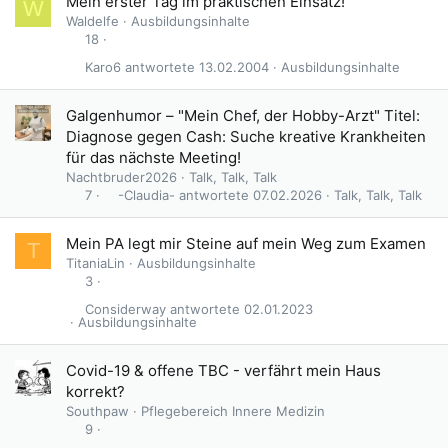
Mein erster Tag im praktischen Einsatz!
W
Waldelfe
Ausbildungsinhalte
18
Karo6
13.02.2004
Ausbildungsinhalte
Galgenhumor – "Mein Chef, der Hobby-Arzt" Titel:
Diagnose gegen Cash: Suche kreative Krankheiten
für das nächste Meeting!
Nachtbruder2026
Talk, Talk, Talk
-Claudia-
07.02.2026
Talk, Talk, Talk
7
Mein PA legt mir Steine auf mein Weg zum Examen
T
TitaniaLin
Ausbildungsinhalte
3
Considerway
02.01.2023
Ausbildungsinhalte
Covid-19 & offene TBC - verfährt mein Haus
korrekt?
Southpaw
Pflegebereich Innere Medizin
9