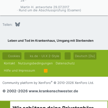
28
Martin H.
29.07.2017
Rund um die Abschlussprüfung (Examen)
Bluesky
LinkedIn
Reddit
Pinterest
Tumblr
WhatsApp
E-Mail
Teilen:
Leben und Tod im Krankenhaus, Umgang mit Sterbenden
Cookies
ks.de - UI.X 2-Style
Deutsch [Du]
Kontakt
Nutzungsbedingungen
Datenschutz
Hilfe und Impressum
R
S
S
®
Community platform by XenForo
© 2010-2026 XenForo Ltd.
© 2002-2026 www.krankenschwester.de