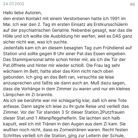
24.07.2002
#6
Hallo liebe Autoren,
den ersten Kontakt mit einem Verstorbenen hatte ich 1991 im
Mai. Ich war den 2. Tag im ersten Einsatz als Erstkursschülerin
auf der psychiatrischen Geriatrie. Nebenbei gesagt, war das die
Hölle und ich wollte die Ausbildung hin werfen, weil es DAS ganz
sicher nicht war, was ich suchte.
Jedenfalls kam ich an diesem besagten Tag zum Frühdienst auf
Station und sollte gegen 8 Uhr einer Pat.das Essen eingeben.
Das Stammpersonal lahte schon hinter mir, als ich die Tür der
Pat.öffnete und hinter mir wieder schloß. Die Frau lag sehr
wächsern im Bett, hatte aber das Kinn nicht nach oben
gebunden. Ich ging an das Bett ran, versuchte sie leise
anzusprechen und faßte sie dann auch an. Muß dazu sagen,
dass die Vorhänge in dem Zimmer zu waren und nur ein kleines
Lämpchen im Zi brannte.
Als ich sie berührte war mir schlagartig klar, daß ich eine Tote
anfasse. Dann sagte ich leise zu ihr:gute Reise und verließ das
Zimmer. Vor der Tür standen 3 Sr dieser Station,2Putzfrauen
dieser Stat.und 1 Altenpflegehelferin. Sie lachten sich halb
kaputt, weil ich mit Tränen in den Augen aus dem Zi kam. Sie
wußten noch nicht, dass es Zornestränen waren. Recht festen
Schrittes verließ ich die Station, ging zur Leiterin der Schule,