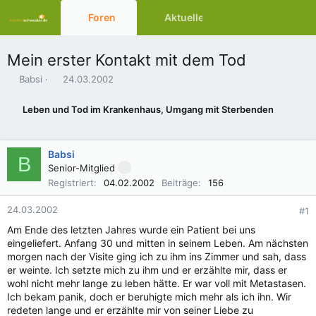
Foren
Aktuelles
Ressourcen
Mein erster Kontakt mit dem Tod
E
E
Babsi
24.03.2002
r
r
s
s
Leben und Tod im Krankenhaus, Umgang mit Sterbenden
t
t
e
e
l
l
Babsi
l
l
B
e
t
Senior-Mitglied
r
a
Registriert
04.02.2002
Beiträge
156
m
24.03.2002
#1
Am Ende des letzten Jahres wurde ein Patient bei uns
eingeliefert. Anfang 30 und mitten in seinem Leben. Am nächsten
morgen nach der Visite ging ich zu ihm ins Zimmer und sah, dass
er weinte. Ich setzte mich zu ihm und er erzählte mir, dass er
wohl nicht mehr lange zu leben hätte. Er war voll mit Metastasen.
Ich bekam panik, doch er beruhigte mich mehr als ich ihn. Wir
redeten lange und er erzählte mir von seiner Liebe zu