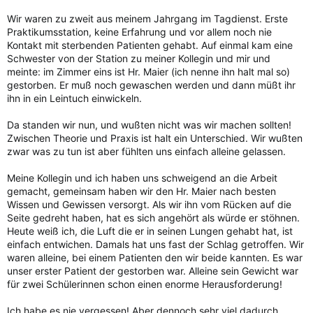
Wir waren zu zweit aus meinem Jahrgang im Tagdienst. Erste
Praktikumsstation, keine Erfahrung und vor allem noch nie
Kontakt mit sterbenden Patienten gehabt. Auf einmal kam eine
Schwester von der Station zu meiner Kollegin und mir und
meinte: im Zimmer eins ist Hr. Maier (ich nenne ihn halt mal so)
gestorben. Er muß noch gewaschen werden und dann müßt ihr
ihn in ein Leintuch einwickeln.
Da standen wir nun, und wußten nicht was wir machen sollten!
Zwischen Theorie und Praxis ist halt ein Unterschied. Wir wußten
zwar was zu tun ist aber fühlten uns einfach alleine gelassen.
Meine Kollegin und ich haben uns schweigend an die Arbeit
gemacht, gemeinsam haben wir den Hr. Maier nach besten
Wissen und Gewissen versorgt. Als wir ihn vom Rücken auf die
Seite gedreht haben, hat es sich angehört als würde er stöhnen.
Heute weiß ich, die Luft die er in seinen Lungen gehabt hat, ist
einfach entwichen. Damals hat uns fast der Schlag getroffen. Wir
waren alleine, bei einem Patienten den wir beide kannten. Es war
unser erster Patient der gestorben war. Alleine sein Gewicht war
für zwei Schülerinnen schon einen enorme Herausforderung!
Ich habe es nie vergessen! Aber dennoch sehr viel dadurch