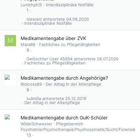
Lunichph3!
Interdisziplinäre Notfälle
1
niesreiz
04.08.2020
Interdisziplinäre Notfälle
Medikamentengabe über ZVK
M
Mara86
Fachliches zu Pflegetätigkeiten
8
Gelöschter User 45894
26.07.2020
Fachliches zu Pflegetätigkeiten
Medikamentengabe durch Angehörige?
Rickross89
Der Alltag in der Altenpflege
8
ludmilla
25.12.2019
Der Alltag in der Altenpflege
G
Medikamentengabe durch GuK-Schüler
e
WildeSchwester
Pflegebereich
s
Psychiatrie/Psychotherapie/Psychosomatik/Sucht/Forensik
p
13