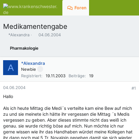
Foren
Aktuelles
Medikamentengabe
E
E
*Alexandra
04.06.2004
r
r
s
s
Pharmakologie
t
t
e
e
l
l
*Alexandra
A
l
l
Newbie
e
t
Registriert
19.11.2003
Beiträge
19
r
a
m
04.06.2004
#1
Hallo
Als ich heute Mittag die Medi´s verteilte kam eine Bew auf mich
zu und sie meinete ich hätte ihr vergessen die Mittag ´s Medis
vergessen zu geben. Aber dieses stimmte nicht das weiß ich
genau. sie wurde richtig böse auf mich. Nun möchte ich nur
gerne wissen wie ihr das Handhaben würdet meine Kollegen hat
ihr dann noch mal 5 Tr. Novalgin gegeben damit sie sich wieder