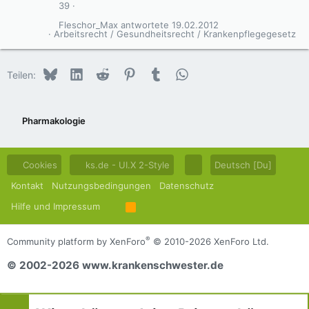
39
Fleschor_Max
19.02.2012
Arbeitsrecht / Gesundheitsrecht / Krankenpflegegesetz
Bluesky
LinkedIn
Reddit
Pinterest
Tumblr
WhatsApp
E-Mail
Teilen:
Pharmakologie
Cookies
ks.de - UI.X 2-Style
Deutsch [Du]
Kontakt
Nutzungsbedingungen
Datenschutz
Hilfe und Impressum
R
S
S
®
Community platform by XenForo
© 2010-2026 XenForo Ltd.
© 2002-2026 www.krankenschwester.de