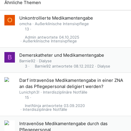
Ähnliche Themen
G
Unkontrollierte Medikamentengabe
O
e
omcha
Außerklinische Intensivpflege
s
13
p
Admin
04.10.2025
e
Außerklinische Intensivpflege
r
r
Demerskatheter und Medikamentengabe
B
t
Barnie92
Dialyse
Barnie92
08.12.2022
Dialyse
3
Darf intravenöse Medikamentengabe in einer ZNA
an das Pflegepersonal deligiert werden?
Lunichph3!
Interdisziplinäre Notfälle
15
InetNinja
03.09.2020
Interdisziplinäre Notfälle
Intravenöse Medikamentengabe durch das
Pflegepersonal