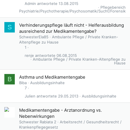
e
Admin
13.08.2015
r
Pflegebereich
Psychiatrie/Psychotherapie/Psychosomatik/Sucht/Forensik
r
t
Verhinderungspflege läuft nicht - Helferausbildung
S
ausreichend zur Medikamentengabe?
SchwesterEla85
Ambulante Pflege / Private Kranken-
Altenpflege zu Hause
1
renje
06.08.2015
Ambulante Pflege / Private Kranken-Altenpflege zu
Hause
Asthma und Medikamentengabe
B
Biba
Ausbildungsinhalte
7
Julien
29.05.2013
Ausbildungsinhalte
Medikamentengabe - Arztanordnung vs.
Nebenwirkungen
Schwester Rabiata 2
Arbeitsrecht / Gesundheitsrecht /
Krankenpflegegesetz