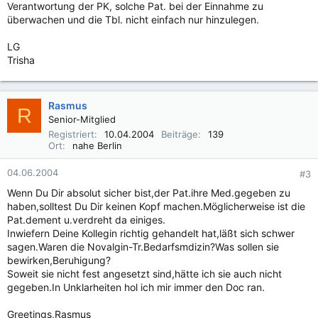
Verantwortung der PK, solche Pat. bei der Einnahme zu
überwachen und die Tbl. nicht einfach nur hinzulegen.
LG
Trisha
Rasmus
R
Senior-Mitglied
Registriert
10.04.2004
Beiträge
139
Ort
nahe Berlin
04.06.2004
#3
Wenn Du Dir absolut sicher bist,der Pat.ihre Med.gegeben zu
haben,solltest Du Dir keinen Kopf machen.Möglicherweise ist die
Pat.dement u.verdreht da einiges.
Inwiefern Deine Kollegin richtig gehandelt hat,läßt sich schwer
sagen.Waren die Novalgin-Tr.Bedarfsmdizin?Was sollen sie
bewirken,Beruhigung?
Soweit sie nicht fest angesetzt sind,hätte ich sie auch nicht
gegeben.In Unklarheiten hol ich mir immer den Doc ran.
Greetings,Rasmus