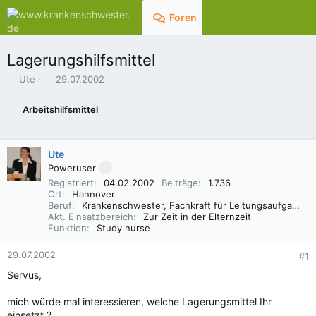
Foren
Aktuelles
Lagerungshilfsmittel
E
E
Ute
29.07.2002
r
r
s
s
Arbeitshilfsmittel
t
t
e
e
l
l
Ute
l
l
e
t
Poweruser
r
a
Registriert
04.02.2002
Beiträge
1.736
m
Ort
Hannover
Beruf
Krankenschwester, Fachkraft für Leitungsaufgaben in der Pflege (FLP)
Akt. Einsatzbereich
Zur Zeit in der Elternzeit
Funktion
Study nurse
29.07.2002
#1
Servus,
mich würde mal interessieren, welche Lagerungsmittel Ihr
einsetzt ?