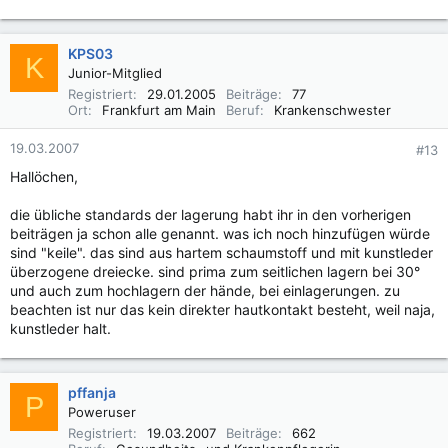
KPS03
K
Junior-Mitglied
Registriert
29.01.2005
Beiträge
77
Ort
Frankfurt am Main
Beruf
Krankenschwester
19.03.2007
#13
Hallöchen,
die übliche standards der lagerung habt ihr in den vorherigen
beiträgen ja schon alle genannt. was ich noch hinzufügen würde
sind "keile". das sind aus hartem schaumstoff und mit kunstleder
überzogene dreiecke. sind prima zum seitlichen lagern bei 30°
und auch zum hochlagern der hände, bei einlagerungen. zu
beachten ist nur das kein direkter hautkontakt besteht, weil naja,
kunstleder halt.
pffanja
P
Poweruser
Registriert
19.03.2007
Beiträge
662