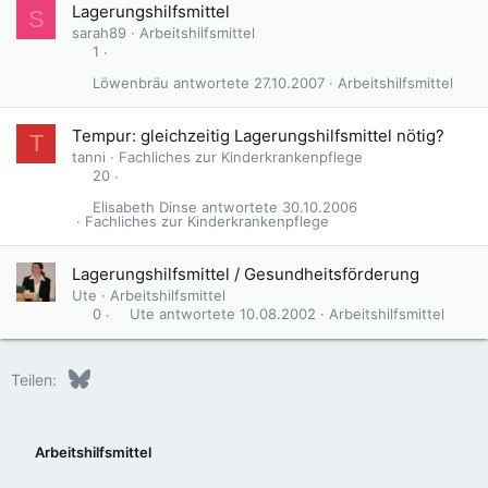
Lagerungshilfsmittel
S
sarah89
Arbeitshilfsmittel
1
Löwenbräu
27.10.2007
Arbeitshilfsmittel
Tempur: gleichzeitig Lagerungshilfsmittel nötig?
T
tanni
Fachliches zur Kinderkrankenpflege
20
Elisabeth Dinse
30.10.2006
Fachliches zur Kinderkrankenpflege
Lagerungshilfsmittel / Gesundheitsförderung
Ute
Arbeitshilfsmittel
Ute
10.08.2002
Arbeitshilfsmittel
0
Bluesky
LinkedIn
Reddit
Pinterest
Tumblr
WhatsApp
E-Mail
Teilen:
Arbeitshilfsmittel