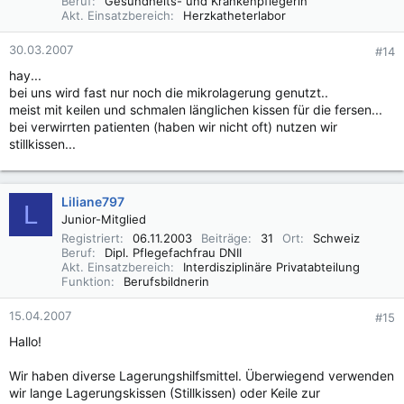
Beruf
Gesundheits- und Krankenpflegerin
Akt. Einsatzbereich
Herzkatheterlabor
30.03.2007
#14
hay...
bei uns wird fast nur noch die mikrolagerung genutzt..
meist mit keilen und schmalen länglichen kissen für die fersen...
bei verwirrten patienten (haben wir nicht oft) nutzen wir
stillkissen...
Liliane797
L
Junior-Mitglied
Registriert
06.11.2003
Beiträge
31
Ort
Schweiz
Beruf
Dipl. Pflegefachfrau DNII
Akt. Einsatzbereich
Interdisziplinäre Privatabteilung
Funktion
Berufsbildnerin
15.04.2007
#15
Hallo!
Wir haben diverse Lagerungshilfsmittel. Überwiegend verwenden
wir lange Lagerungskissen (Stillkissen) oder Keile zur