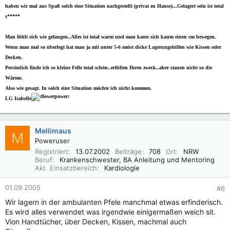
haben wir mal aus Spaß solch eine Situation nachgestellt (privat zu Hause)...Gelagert sein ist total
s*****
Man fühlt sich wie gefangen..Alles ist total warm und man kann sich kaum einen cm bewegen.
Wenn man mal so überlegt hat man ja mit unter 5-6 meist dicke Lagerungshilfen wie Kissen oder
Decken.
Persönlich finde ich so kleine Felle total schön..erfüllen Ihren zweck..aber stauen nicht so die
Wärme.
Also wie gesagt. In solch eine Situation möchte ich nicht kommen.
LG Isabelle
Mellimaus
M
Poweruser
Registriert
13.07.2002
Beiträge
708
Ort
NRW
Beruf
Krankenschwester, BA Anleitung und Mentoring
Akt. Einsatzbereich
Kardiologie
01.09.2005
#6
Wir lagern in der ambulanten Pfele manchmal etwas erfinderisch.
Es wird alles verwendet was irgendwie einigermaßen weich sit.
Vion Handtücher, über Decken, Kissen, machmal auch