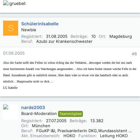
SchülerinIsabelle
S
Newbie
Registriert
31.08.2005
Beiträge
10
Ort
Magdeburg
Beruf
Azubi zur Krankenschwester
01.09.2005
#8
Also die Sache mi8t den Fellen ist schon richtig das die Verhärten...deswegen werden die bei uns nach
einer bestimmten Anzahl von Waschungen ausgesondert....Also ich hatte bisher immer weiche Felle in der
Hand. Ausnahmen gibt es natürlich immer..Aber dann wäre so etwas wie das handtuch oder so auch
nützlich....Hauptssache nicht so dick....
LG Isabelle
narde2003
Board-Moderation
Teammitglied
Registriert
27.07.2005
Beiträge
13.382
Ort
München
Beruf
FGuKP I&I, Praxisanleiterin DKG,Wundassistent WaCert DGfW, Rettungsassistentin, Diätassistentin
Akt. Einsatzbereich
HOKO
Funktion
Leitung HOKO