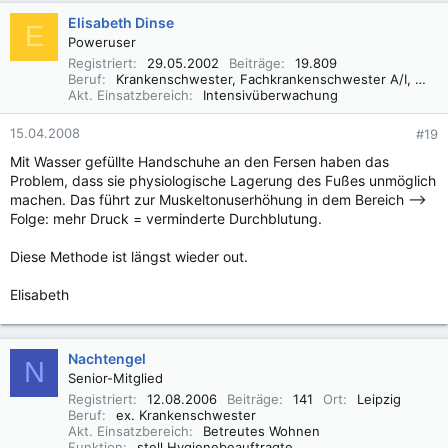
Elisabeth Dinse
E
Poweruser
Registriert
29.05.2002
Beiträge
19.809
Beruf
Krankenschwester, Fachkrankenschwester A/I, Praxisbegleiter Basale Stimulation
Akt. Einsatzbereich
Intensivüberwachung
15.04.2008
#19
Mit Wasser gefüllte Handschuhe an den Fersen haben das
Problem, dass sie physiologische Lagerung des Fußes unmöglich
machen. Das führt zur Muskeltonuserhöhung in dem Bereich -->
Folge: mehr Druck = verminderte Durchblutung.
Diese Methode ist längst wieder out.
Elisabeth
Nachtengel
N
Senior-Mitglied
Registriert
12.08.2006
Beiträge
141
Ort
Leipzig
Beruf
ex. Krankenschwester
Akt. Einsatzbereich
Betreutes Wohnen
Funktion
stell.Hygienebeauftragte