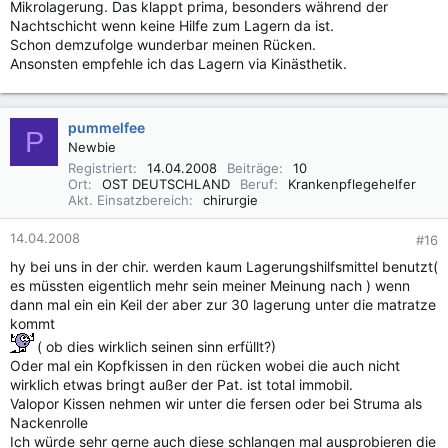
Mikrolagerung. Das klappt prima, besonders während der
Nachtschicht wenn keine Hilfe zum Lagern da ist.
Schon demzufolge wunderbar meinen Rücken.
Ansonsten empfehle ich das Lagern via Kinästhetik.
pummelfee
P
Newbie
Registriert
14.04.2008
Beiträge
10
Ort
OST DEUTSCHLAND
Beruf
Krankenpflegehelfer
Akt. Einsatzbereich
chirurgie
14.04.2008
#16
hy bei uns in der chir. werden kaum Lagerungshilfsmittel benutzt(
es müssten eigentlich mehr sein meiner Meinung nach ) wenn
dann mal ein ein Keil der aber zur 30 lagerung unter die matratze
kommt
( ob dies wirklich seinen sinn erfüllt?)
Oder mal ein Kopfkissen in den rücken wobei die auch nicht
wirklich etwas bringt außer der Pat. ist total immobil.
Valopor Kissen nehmen wir unter die fersen oder bei Struma als
Nackenrolle
Ich würde sehr gerne auch diese schlangen mal ausprobieren die