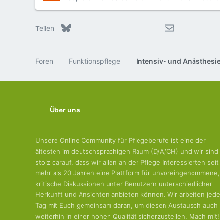
Bluesky
LinkedIn
Reddit
Pinterest
Tumblr
WhatsApp
E-Mail
Teilen:
Foren
Funktionspflege
Intensiv- und Anästhesi
Über uns
Unsere Online Community für Pflegeberufe ist eine der
ältesten im deutschsprachigen Raum (D/A/CH) und wir sind
stolz darauf, dass wir allen an der Pflege Interessierten seit
mehr als 20 Jahren eine Plattform für unvoreingenommene,
kritische Diskussionen unter Benutzern unterschiedlicher
Herkunft und Ansichten anbieten können. Wir arbeiten jed
Tag mit Euch gemeinsam daran, um diesen Austausch auch
weiterhin in einer hohen Qualität sicherzustellen. Mach mit!