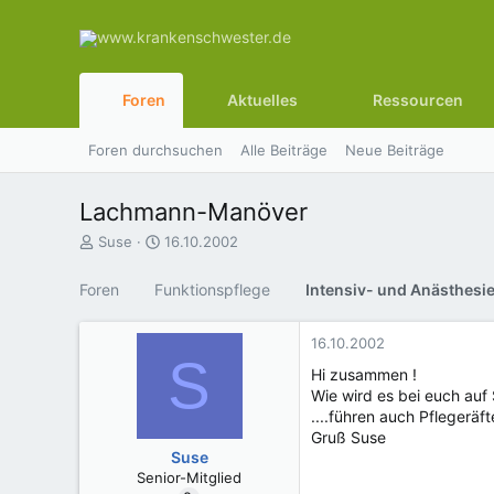
Foren
Aktuelles
Ressourcen
Foren durchsuchen
Alle Beiträge
Neue Beiträge
Lachmann-Manöver
E
E
Suse
16.10.2002
r
r
s
s
Foren
Funktionspflege
Intensiv- und Anästhesi
t
t
e
e
l
l
16.10.2002
S
l
l
Hi zusammen !
e
t
Wie wird es bei euch auf 
r
a
....führen auch Pflegerä
m
Gruß Suse
Suse
Senior-Mitglied